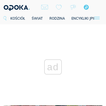
KOŚCIÓŁ
ŚWIAT
RODZINA
ENCYKLIKI JPII
SE
ad