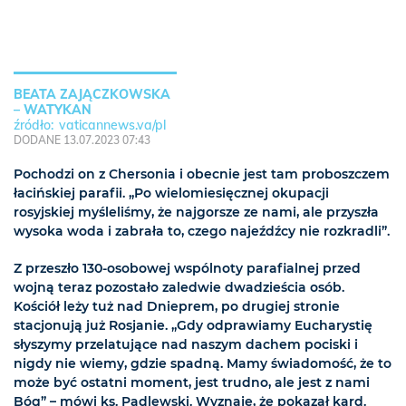
BEATA ZAJĄCZKOWSKA
– WATYKAN
vaticannews.va/pl
DODANE 13.07.2023 07:43
Pochodzi on z Chersonia i obecnie jest tam proboszczem
łacińskiej parafii. „Po wielomiesięcznej okupacji
rosyjskiej myśleliśmy, że najgorsze ze nami, ale przyszła
wysoka woda i zabrała to, czego najeźdźcy nie rozkradli”.
Z przeszło 130-osobowej wspólnoty parafialnej przed
wojną teraz pozostało zaledwie dwadzieścia osób.
Kościół leży tuż nad Dnieprem, po drugiej stronie
stacjonują już Rosjanie. „Gdy odprawiamy Eucharystię
słyszymy przelatujące nad naszym dachem pociski i
nigdy nie wiemy, gdzie spadną. Mamy świadomość, że to
może być ostatni moment, jest trudno, ale jest z nami
Bóg” – mówi ks. Padlewski. Wyznaje, że pokazał kard.