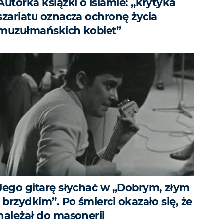
Autorka książki o islamie: „krytyka
szariatu oznacza ochronę życia
muzułmańskich kobiet”
Jego gitarę słychać w „Dobrym, złym
i brzydkim”. Po śmierci okazało się, że
należał do masonerii