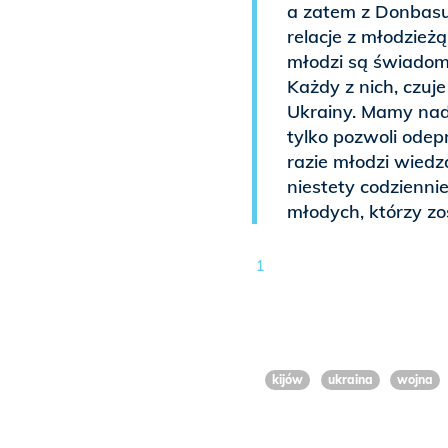
a zatem z Donbasu.
relacje z młodzieżą
młodzi są świadomi
Każdy z nich, czuje
Ukrainy. Mamy nadzi
tylko pozwoli odep
razie młodzi wiedzą
niestety codziennie
młodych, którzy zos
1
kijów
ukraina
wojna