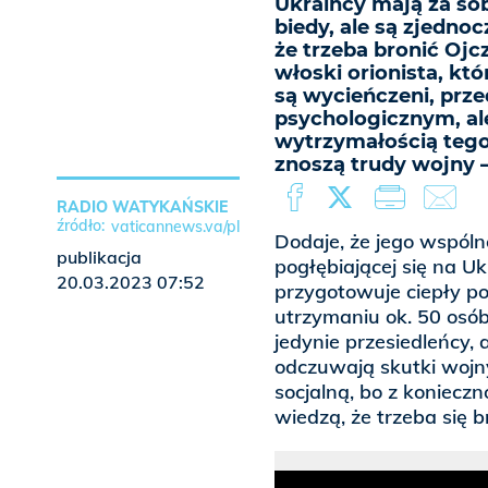
Ukraińcy mają za so
biedy, ale są zjednoc
że trzeba bronić Oj
włoski orionista, któ
są wycieńczeni, pr
psychologicznym, al
wytrzymałością teg
znoszą trudy wojny 
RADIO WATYKAŃSKIE
vaticannews.va/pl
Dodaje, że jego wspóln
publikacja
pogłębiającej się na U
20.03.2023 07:52
przygotowuje ciepły p
utrzymaniu ok. 50 osób,
jedynie przesiedleńcy, 
odczuwają skutki wojn
socjalną, bo z konieczn
wiedzą, że trzeba się b