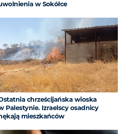
uwolnienia w Sokółce
Ostatnia chrześcijańska wioska
w Palestynie. Izraelscy osadnicy
nękają mieszkańców