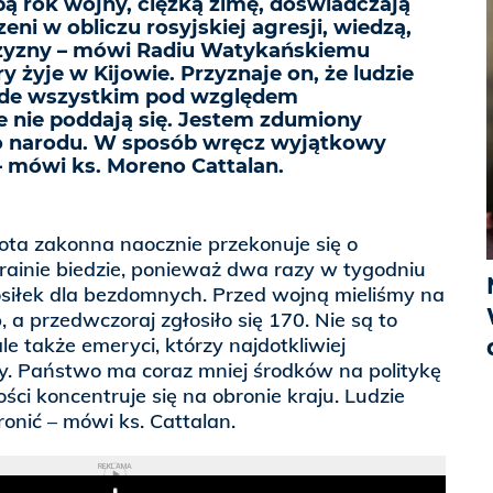
bą rok wojny, ciężką zimę, doświadczają
zeni w obliczu rosyjskiej agresji, wiedzą,
czyzny – mówi Radiu Watykańskiemu
ry żyje w Kijowie. Przyznaje on, że ludzie
zede wszystkim pod względem
e nie poddają się. Jestem zdumiony
o narodu. W sposób wręcz wyjątkowy
– mówi ks. Moreno Cattalan.
ota zakonna naocznie przekonuje się o
krainie biedzie, ponieważ dwa razy w tygodniu
osiłek dla bezdomnych. Przed wojną mieliśmy na
 a przedwczoraj zgłosiło się 170. Nie są to
ale także emeryci, którzy najdotkliwiej
y. Państwo ma coraz mniej środków na politykę
ości koncentruje się na obronie kraju. Ludzie
ronić – mówi ks. Cattalan.
REKLAMA