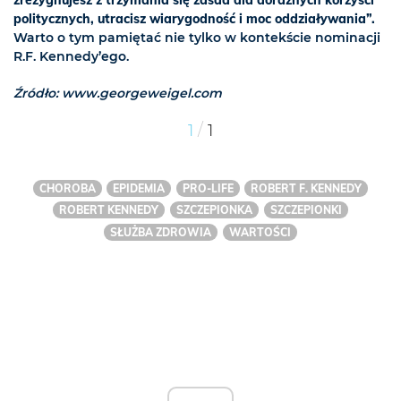
politycznych, utracisz wiarygodność i moc oddziaływania”.
Warto o tym pamiętać nie tylko w kontekście nominacji
R.F. Kennedy’ego.
Źródło: www.georgeweigel.com
/
1
1
CHOROBA
EPIDEMIA
PRO-LIFE
ROBERT F. KENNEDY
ROBERT KENNEDY
SZCZEPIONKA
SZCZEPIONKI
SŁUŻBA ZDROWIA
WARTOŚCI