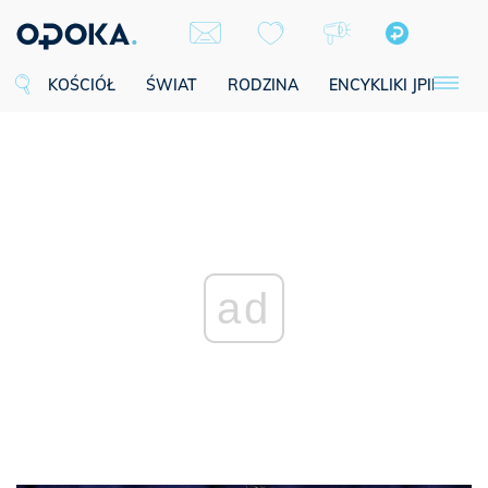
KOŚCIÓŁ
ŚWIAT
RODZINA
ENCYKLIKI JPII
SE
ad