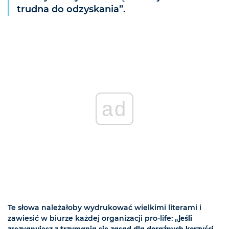
trudna do odzyskania”.
ad
Te słowa należałoby wydrukować wielkimi literami i
zawiesić w biurze każdej organizacji pro-life: „
Jeśli
zrezygnujesz z trzymania się zasad dla doraźnych korzyści