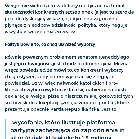
Weigel nie wchodzi tu w debaty medyczne na temat
skuteczności konkretnych szczepionek (a jest tu szerokie
pole do dyskusji!), wskazuje jedynie na zagrożenie
płynące z nieodpowiedzialności polityka, który neguje
wszystkie szczepienia
en masse
.
Polityk powie to, co chcą usłyszeć wyborcy
Równie poważnym problemem senatora Keneddy’ego
jest jego chwiejność, jeśli chodzi o obronę życia. Można
wręcz powiedzieć, że mówi to, co konkretni wyborcy
chcą usłyszeć, żeby potem wycofać się z tego, co
powiedział. Dziwi więc naiwność katolickich i pro-
liferskich wyborców, którzy dają się nabierać na puste
deklaracje. Weigel pisze o niezrozumiałej gotowości tych
środowisk do akceptacji „zmiękczonego” pro-life, które
prezentuje obecnie Partia Republikańska. Jest to:
„wycofanie, które ilustruje platforma
partyjna zachęcająca do zapłodnienia in
vitro (dzięki której około 1,5 miliona