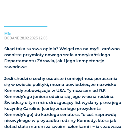
MG
DODANE 28.02.2025 12:03
Skąd taka surowa opinia? Weigel ma na myśli zarówno
osobiste przymioty nowego szefa amerykańskiego
Departamentu Zdrowia, jak i jego kompetencje
zawodowe.
Jeśli chodzi o cechy osobiste i umiejętność poruszania
się w świecie polityki, można powiedzieć, że nazwisko
Kennedy zobowiązuje w USA. Tymczasem od R.F.
Kennedy’ego juniora odcina się jego własna rodzina.
Świadczy o tym m.in. druzgocący list wysłany przez jego
kuzynkę Caroline (córkę zmarłego prezydenta
Kennedy'ego) do każdego senatora. To coś naprawdę
niezwykłego w przypadku rodziny Kennedy, która jak
dotąd stała murem za swoimi członkami i – jak zauważa