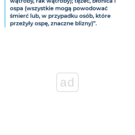
wątroby, rak wątroby); tężec, błonica i
ospa (wszystkie mogą powodować
śmierć lub, w przypadku osób, które
przeżyły ospę, znaczne blizny)”.
ad