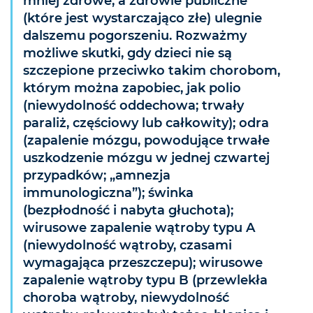
mniej zdrowe, a zdrowie publiczne
(które jest wystarczająco złe) ulegnie
dalszemu pogorszeniu. Rozważmy
możliwe skutki, gdy dzieci nie są
szczepione przeciwko takim chorobom,
którym można zapobiec, jak polio
(niewydolność oddechowa; trwały
paraliż, częściowy lub całkowity); odra
(zapalenie mózgu, powodujące trwałe
uszkodzenie mózgu w jednej czwartej
przypadków; „amnezja
immunologiczna”); świnka
(bezpłodność i nabyta głuchota);
wirusowe zapalenie wątroby typu A
(niewydolność wątroby, czasami
wymagająca przeszczepu); wirusowe
zapalenie wątroby typu B (przewlekła
choroba wątroby, niewydolność