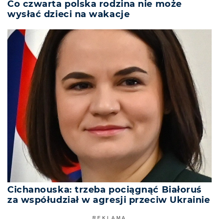
Co czwarta polska rodzina nie może
wysłać dzieci na wakacje
Cichanouska: trzeba pociągnąć Białoruś
za współudział w agresji przeciw Ukrainie
REKLAMA