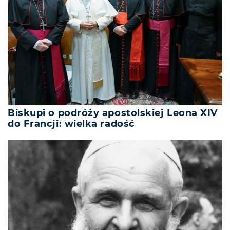
Biskupi o podróży apostolskiej Leona XIV
do Francji: wielka radość