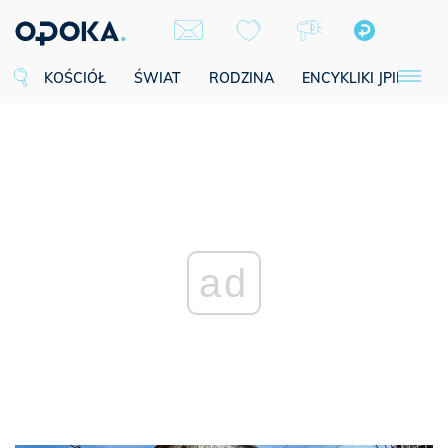
KOŚCIÓŁ
ŚWIAT
RODZINA
ENCYKLIKI JPII
SE
ad