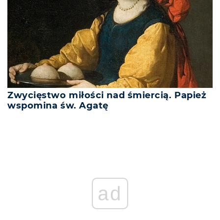
Zwycięstwo miłości nad śmiercią. Papież
wspomina św. Agatę
ad