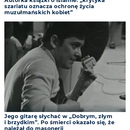
Autorka książki o islamie: „krytyka
szariatu oznacza ochronę życia
muzułmańskich kobiet”
Jego gitarę słychać w „Dobrym, złym
i brzydkim”. Po śmierci okazało się, że
należał do masonerii