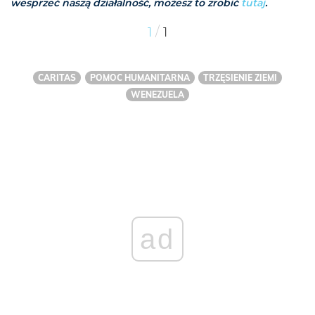
wesprzeć naszą działalność, możesz to zrobić
tutaj
.
/
1
1
CARITAS
POMOC HUMANITARNA
TRZĘSIENIE ZIEMI
WENEZUELA
ad