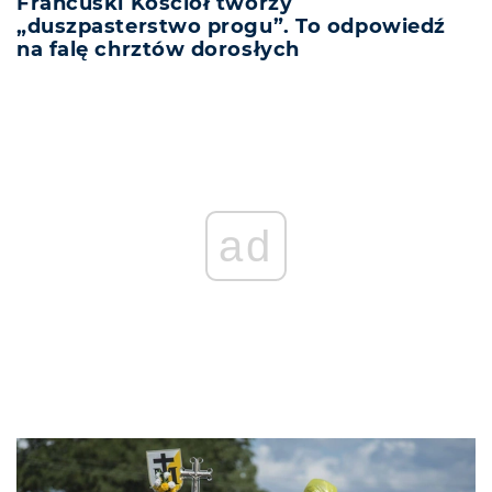
Francuski Kościół tworzy
„duszpasterstwo progu”. To odpowiedź
na falę chrztów dorosłych
ad