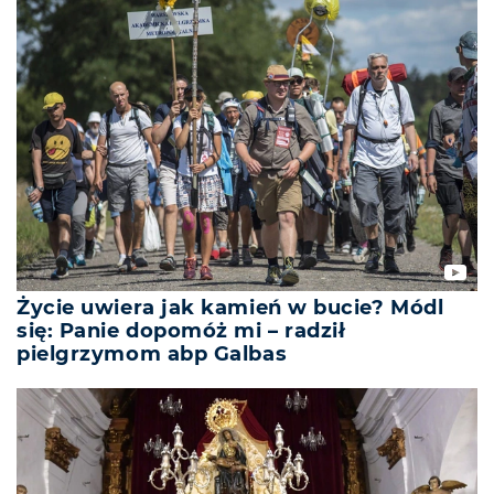
Życie uwiera jak kamień w bucie? Módl
się: Panie dopomóż mi – radził
pielgrzymom abp Galbas