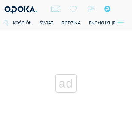
KOŚCIÓŁ
ŚWIAT
RODZINA
ENCYKLIKI JPII
SE
ad