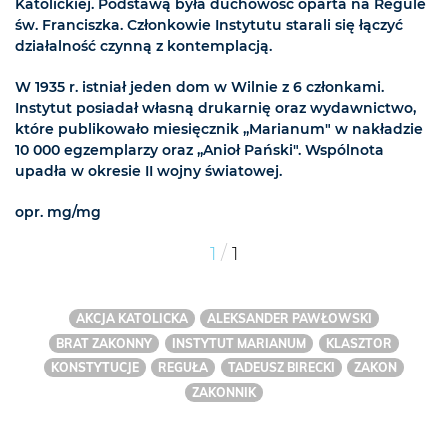
Katolickiej. Podstawą była duchowość oparta na Regule
św. Franciszka. Członkowie Instytutu starali się łączyć
działalność czynną z kontemplacją.
W 1935 r. istniał jeden dom w Wilnie z 6 członkami.
Instytut posiadał własną drukarnię oraz wydawnictwo,
które publikowało miesięcznik „Marianum" w nakładzie
10 000 egzemplarzy oraz „Anioł Pański". Wspólnota
upadła w okresie II wojny światowej.
opr. mg/mg
/
1
1
AKCJA KATOLICKA
ALEKSANDER PAWŁOWSKI
BRAT ZAKONNY
INSTYTUT MARIANUM
KLASZTOR
KONSTYTUCJE
REGUŁA
TADEUSZ BIRECKI
ZAKON
ZAKONNIK