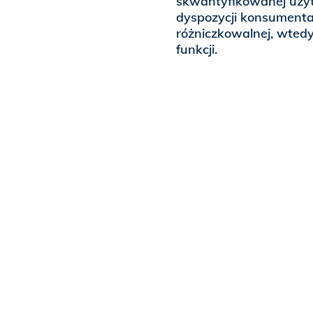
skwantyfikowanej użyt
dyspozycji konsumenta
różniczkowalnej, wtedy
funkcji.