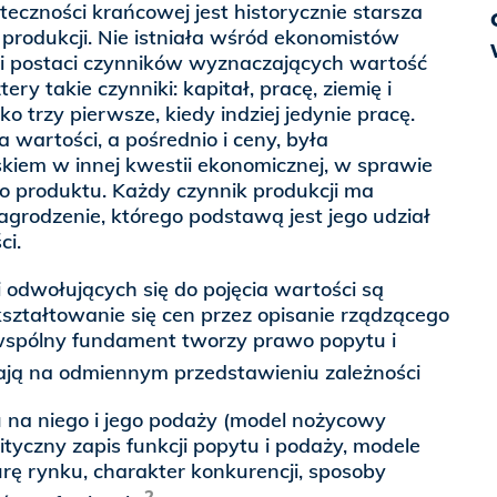
teczności krańcowej jest historycznie starsza
 produkcji. Nie istniała wśród ekonomistów
i i postaci czynników wyznaczających wartość
ry takie czynniki: kapitał, pracę, ziemię i
lko trzy pierwsze, kiedy indziej jedynie pracę.
a wartości, a pośrednio i ceny, była
kiem w innej kwestii ekonomicznej, w sprawie
 produktu. Każdy czynnik produkcji ma
rodzenie, którego podstawą jest jego udział
ci.
 odwołujących się do pojęcia wartości są
ształtowanie się cen przez opisanie rządzącego
wspólny fundament tworzy prawo popytu i
gają na odmiennym przedstawieniu zależności
 na niego i jego podaży (model nożycowy
ityczny zapis funkcji popytu i podaży, modele
rę rynku, charakter konkurencji, sposoby
2