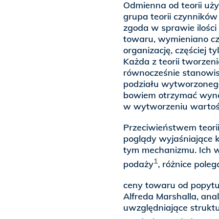
Odmienna od teorii uży
grupa teorii czynników
zgoda w sprawie ilośc
towaru, wymieniano czte
organizację, częściej ty
Każda z teorii tworzeni
równocześnie stanowis
podziału wytworzonego
bowiem otrzymać wynag
w wytworzeniu wartoś
Przeciwieństwem teorii
poglądy wyjaśniające k
tym mechanizmu. Ich 
1
podaży
, różnice pole
ceny towaru od popytu
Alfreda Marshalla, anal
uwzględniające struktu