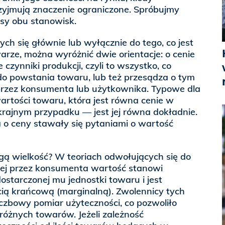
zyjmują znaczenie ograniczone. Spróbujmy
sy obu stanowisk.
ych się głównie lub wyłącznie do tego, co jest
ze, można wyróżnić dwie orientacje: o cenie
czynniki produkcji, czyli to wszystko, co
do powstania towaru, lub też przesądza o tym
rzez konsumenta lub użytkownika. Typowe dla
 wartości towaru, która jest równa cenie w
krajnym przypadku — jest jej równa dokładnie.
 o ceny stawały się pytaniami o wartość
gą wielkość? W teoriach odwołujących się do
ej przez konsumenta wartość stanowi
ostarczonej mu jednostki towaru i jest
ą krańcową (marginalną). Zwolennicy tych
 liczbowy pomiar użyteczności, co pozwoliło
óżnych towarów. Jeżeli zależność