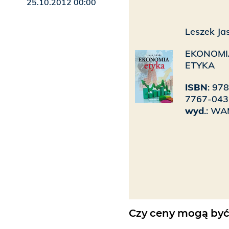
25.10.2012 00:00
Leszek Jas
EKONOMIA
ETYKA
ISBN
: 97
7767-043
wyd
.: W
Czy ceny mogą być