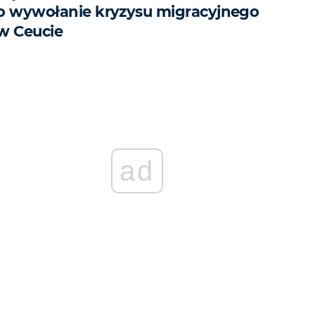
o wywołanie kryzysu migracyjnego
w Ceucie
ad