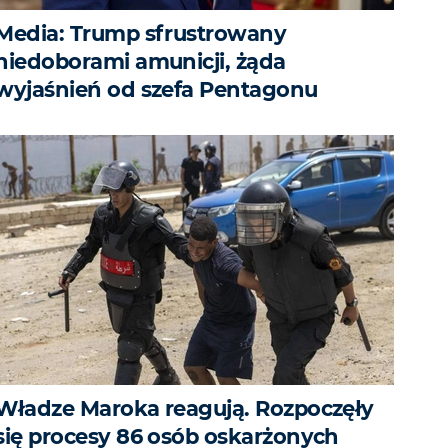
Media: Trump sfrustrowany
niedoborami amunicji, żąda
wyjaśnień od szefa Pentagonu
Władze Maroka reagują. Rozpoczęły
się procesy 86 osób oskarżonych