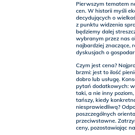
Pierwszym tematem nas
cen. W historii myśli e
decydujących o wielkoś
z punktu widzenia spra
będziemy dalej streszc
wybranym przez nas o
najbardziej znaczące, 
dyskusjach o gospodar
Czym jest cena? Najpro
brzmi: jest to ilość pi
dobro lub usługę. Konse
pytań dodatkowych: w j
taki, a nie inny poziom
tańszy, kiedy konkretn
niesprawiedliwą? Odpow
poszczególnych orientac
przeciwstawne. Zatrzy
ceny, pozostawiając na 