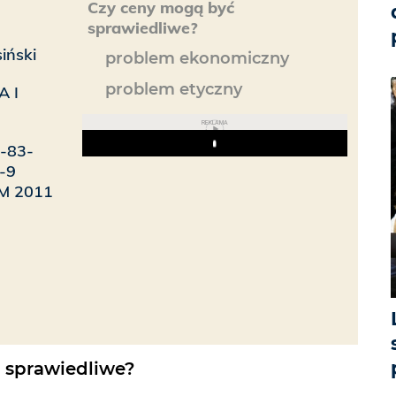
Czy ceny mogą być
sprawiedliwe?
iński
problem ekonomiczny
problem etyczny
 I
REKLAMA
8-83-
Play
-9
AM 2011
 sprawiedliwe?