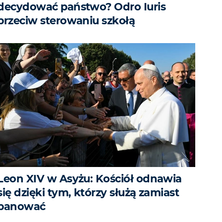
decydować państwo? Odro Iuris
przeciw sterowaniu szkołą
Leon XIV w Asyżu: Kościół odnawia
się dzięki tym, którzy służą zamiast
panować