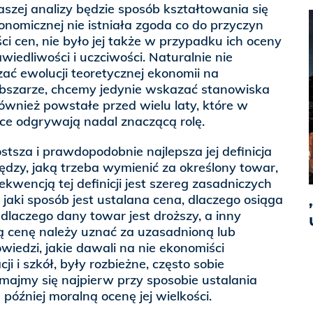
zej analizy będzie sposób kształtowania się
konomicznej nie istniała zgoda co do przyczyn
ci cen, nie było jej także w przypadku ich oceny
wiedliwości i uczciwości. Naturalnie nie
zać ewolucji teoretycznej ekonomii na
bszarze, chcemy jedynie wskazać stanowiska
również powstałe przed wielu laty, które w
ce odgrywają nadal znaczącą rolę.
stsza i prawdopodobnie najlepsza jej definicja
eniędzy, jaką trzeba wymienić za określony towar,
kwencją tej definicji jest szereg zasadniczych
aki sposób jest ustalana cena, dlaczego osiąga
, dlaczego dany towar jest droższy, a inny
ą cenę należy uznać za uzasadnioną lub
iedzi, jakie dawali na nie ekonomiści
ji i szkół, były rozbieżne, często sobie
majmy się najpierw przy sposobie ustalania
później moralną ocenę jej wielkości.