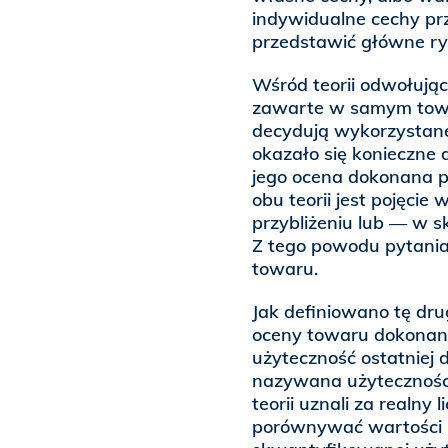
indywidualne cechy pr
przedstawić główne ry
Wśród teorii odwołując
zawarte w samym towar
decydują wykorzystane 
okazało się konieczne 
jego ocena dokonana p
obu teorii jest pojęcie
przybliżeniu lub — w s
Z tego powodu pytania
towaru.
Jak definiowano tę dru
oceny towaru dokonan
użyteczność ostatniej d
nazywana użyteczności
teorii uznali za realny
porównywać wartości r