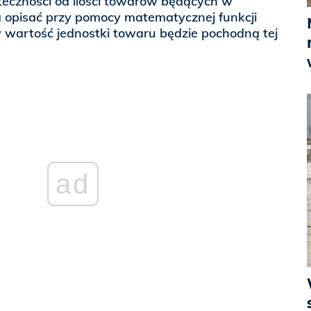
eczności od ilości towarów będących w
 opisać przy pomocy matematycznej funkcji
 wartość jednostki towaru będzie pochodną tej
ad