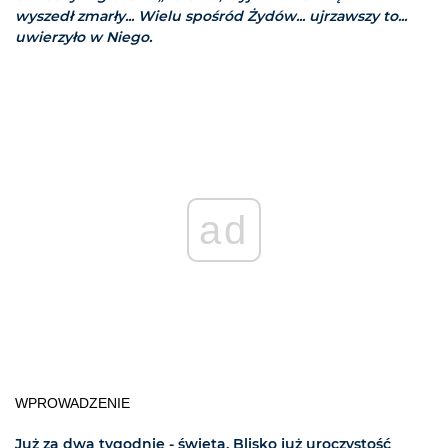
wyszedł zmarły... Wielu spośród Żydów... ujrzawszy to...
uwierzyło w Niego.
ad
WPROWADZENIE
Już za dwa tygodnie - święta. Blisko już uroczystość