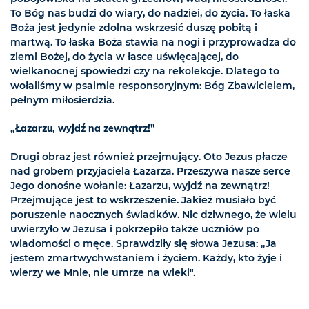
To Bóg nas budzi do wiary, do nadziei, do życia. To łaska
Boża jest jedynie zdolna wskrzesić duszę pobitą i
martwą. To łaska Boża stawia na nogi i przyprowadza do
ziemi Bożej, do życia w łasce uświęcającej, do
wielkanocnej spowiedzi czy na rekolekcje. Dlatego to
wołaliśmy w psalmie responsoryjnym: Bóg Zbawicielem,
pełnym miłosierdzia.
„Łazarzu, wyjdź na zewnątrz!"
Drugi obraz jest również przejmujący. Oto Jezus płacze
nad grobem przyjaciela Łazarza. Przeszywa nasze serce
Jego donośne wołanie: Łazarzu, wyjdź na zewnątrz!
Przejmujące jest to wskrzeszenie. Jakież musiało być
poruszenie naocznych świadków. Nic dziwnego, że wielu
uwierzyło w Jezusa i pokrzepiło także uczniów po
wiadomości o męce. Sprawdziły się słowa Jezusa: „Ja
jestem zmartwychwstaniem i życiem. Każdy, kto żyje i
wierzy we Mnie, nie umrze na wieki".