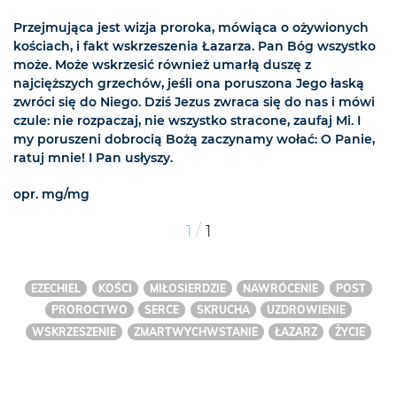
Przejmująca jest wizja proroka, mówiąca o ożywionych
kościach, i fakt wskrzeszenia Łazarza. Pan Bóg wszystko
może. Może wskrzesić również umarłą duszę z
najcięższych grzechów, jeśli ona poruszona Jego łaską
zwróci się do Niego. Dziś Jezus zwraca się do nas i mówi
czule: nie rozpaczaj, nie wszystko stracone, zaufaj Mi. I
my poruszeni dobrocią Bożą zaczynamy wołać: O Panie,
ratuj mnie! I Pan usłyszy.
opr. mg/mg
/
1
1
EZECHIEL
KOŚCI
MIŁOSIERDZIE
NAWRÓCENIE
POST
PROROCTWO
SERCE
SKRUCHA
UZDROWIENIE
WSKRZESZENIE
ZMARTWYCHWSTANIE
ŁAZARZ
ŻYCIE