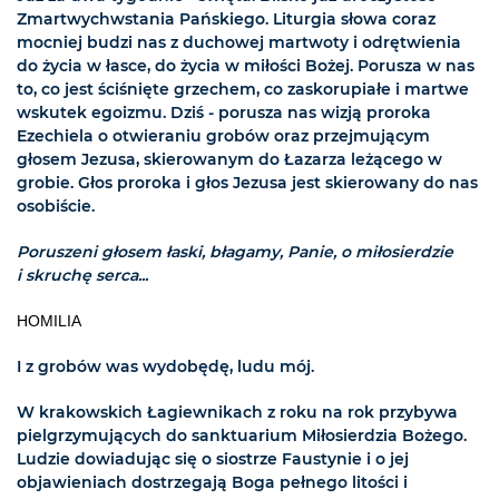
Zmartwychwstania Pańskiego. Liturgia słowa coraz
mocniej budzi nas z duchowej martwoty i odrętwienia
do życia w łasce, do życia w miłości Bożej. Porusza w nas
to, co jest ściśnięte grzechem, co zaskorupiałe i martwe
wskutek egoizmu. Dziś - porusza nas wizją proroka
Ezechiela o otwieraniu grobów oraz przejmującym
głosem Jezusa, skierowanym do Łazarza leżącego w
grobie. Głos proroka i głos Jezusa jest skierowany do nas
osobiście.
Poruszeni głosem łaski, błagamy, Panie, o miłosierdzie
i skruchę serca...
HOMILIA
I z grobów was wydobędę, ludu mój.
W krakowskich Łagiewnikach z roku na rok przybywa
pielgrzymujących do sanktuarium Miłosierdzia Bożego.
Ludzie dowiadując się o siostrze Faustynie i o jej
objawieniach dostrzegają Boga pełnego litości i