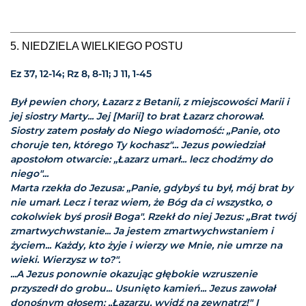
5. NIEDZIELA WIELKIEGO POSTU
Ez 37, 12-14; Rz 8, 8-11; J 11, 1-45
Był pewien chory, Łazarz z Betanii, z miejscowości Marii i
jej siostry Marty... Jej [Marii] to brat Łazarz chorował.
Siostry zatem posłały do Niego wiadomość: „Panie, oto
choruje ten, którego Ty kochasz"... Jezus powiedział
apostołom otwarcie: „Łazarz umarł... lecz chodźmy do
niego"...
Marta rzekła do Jezusa: „Panie, gdybyś tu był, mój brat by
nie umarł. Lecz i teraz wiem, że Bóg da ci wszystko, o
cokolwiek byś prosił Boga". Rzekł do niej Jezus: „Brat twój
zmartwychwstanie... Ja jestem zmartwychwstaniem i
życiem... Każdy, kto żyje i wierzy we Mnie, nie umrze na
wieki. Wierzysz w to?".
...A Jezus ponownie okazując głębokie wzruszenie
przyszedł do grobu... Usunięto kamień... Jezus zawołał
donośnym głosem: „Łazarzu, wyjdź na zewnątrz!" I