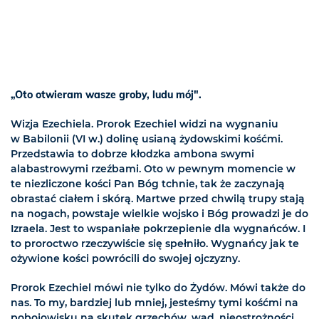
„Oto otwieram wasze groby, ludu mój".
Wizja Ezechiela. Prorok Ezechiel widzi na wygnaniu
w Babilonii (VI w.) dolinę usianą żydowskimi kośćmi.
Przedstawia to dobrze kłodzka ambona swymi
alabastrowymi rzeźbami. Oto w pewnym momencie w
te niezliczone kości Pan Bóg tchnie, tak że zaczynają
obrastać ciałem i skórą. Martwe przed chwilą trupy stają
na nogach, powstaje wielkie wojsko i Bóg prowadzi je do
Izraela. Jest to wspaniałe pokrzepienie dla wygnańców. I
to proroctwo rzeczywiście się spełniło. Wygnańcy jak te
ożywione kości powrócili do swojej ojczyzny.
Prorok Ezechiel mówi nie tylko do Żydów. Mówi także do
nas. To my, bardziej lub mniej, jesteśmy tymi kośćmi na
pobojowisku na skutek grzechów, wad, nieostrożności.