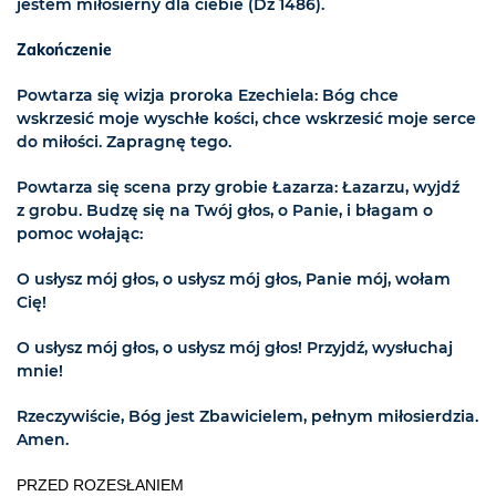
jestem miłosierny dla ciebie (Dz 1486).
Zakończenie
Powtarza się wizja proroka Ezechiela: Bóg chce
wskrzesić moje wyschłe kości, chce wskrzesić moje serce
do miłości. Zapragnę tego.
Powtarza się scena przy grobie Łazarza: Łazarzu, wyjdź
z grobu. Budzę się na Twój głos, o Panie, i błagam o
pomoc wołając:
O usłysz mój głos, o usłysz mój głos, Panie mój, wołam
Cię!
O usłysz mój głos, o usłysz mój głos! Przyjdź, wysłuchaj
mnie!
Rzeczywiście, Bóg jest Zbawicielem, pełnym miłosierdzia.
Amen.
PRZED ROZESŁANIEM