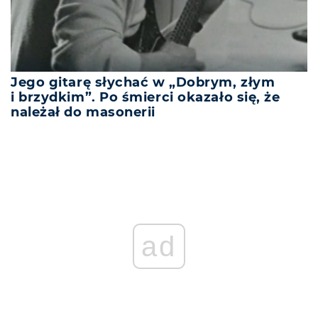
Jego gitarę słychać w „Dobrym, złym
i brzydkim”. Po śmierci okazało się, że
należał do masonerii
ad