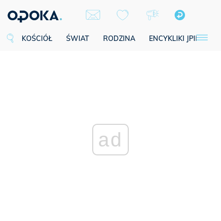
KOŚCIÓŁ
ŚWIAT
RODZINA
ENCYKLIKI JPII
SE
ad