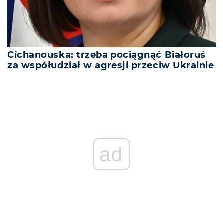
Cichanouska: trzeba pociągnąć Białoruś
za współudział w agresji przeciw Ukrainie
ad