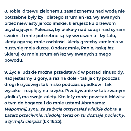
8. Tobie, drzewu zielonemu, zasadzonemu nad wodą nie
potrzebne były łzy i dlatego strumień łez, wylewanych
przez niewiasty jerozolimskie, kierujesz ku drzewom
usychającym. Polecasz, by płakały nad sobą i nad synami
swoimi. I mnie potrzebne są łzy wzruszenia i łzy żalu,
kiedy ogarną mnie oschłości, kiedy grzechy zamienią w
pustynię moją duszę. Obdarz mnie, Panie, łaską łez.
Skieruj ku mnie strumień łez wylewanych z mego
powodu.
9. Życie ludzkie można przedstawić w postaci sinusoidy.
Raz jesteśmy u góry, a raz na dole - tak jak Ty podczas
drogi krzyżowej : tak nisko podczas upadków i tak
wysoko - rozpięty na krzyżu. Przebywanie w tak zwanym
„dołku", ma swoje zalety. Kto leży może powstać. Mówisz
o tym do bogacza i do mnie ustami Abrahama:
Wspomnij, synu, że za życia otrzymałeś wielkie dobra, a
Łazarz przeciwnie, niedolę; teraz on tu doznaje pociechy,
a ty męki cierpisz
(Łk 16,25).