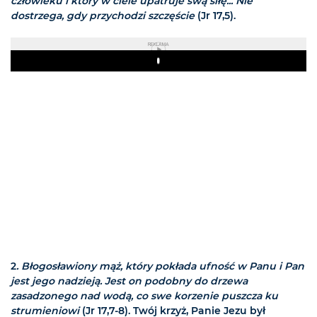
człowieku i który w ciele upatruje swą siłę... Nie
dostrzega, gdy przychodzi szczęście
(Jr 17,5).
REKLAMA
Play
2
. Błogosławiony mąż, który pokłada ufność w Panu i Pan
jest jego nadzieją. Jest on podobny do drzewa
zasadzonego nad wodą, co swe korzenie puszcza ku
strumieniowi
(Jr 17,7-8). Twój krzyż, Panie Jezu był