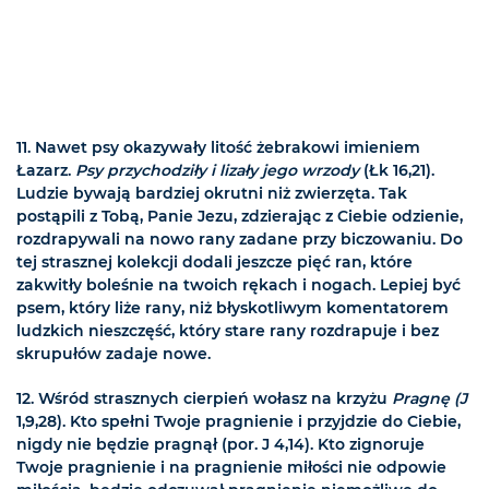
11. Nawet psy okazywały litość żebrakowi imieniem
Łazarz.
Psy przychodziły i lizały jego wrzody
(Łk 16,21).
Ludzie bywają bardziej okrutni niż zwierzęta. Tak
postąpili z Tobą, Panie Jezu, zdzierając z Ciebie odzienie,
rozdrapywali na nowo rany zadane przy biczowaniu. Do
tej strasznej kolekcji dodali jeszcze pięć ran, które
zakwitły boleśnie na twoich rękach i nogach. Lepiej być
psem, który liże rany, niż błyskotliwym komentatorem
ludzkich nieszczęść, który stare rany rozdrapuje i bez
skrupułów zadaje nowe.
12. Wśród strasznych cierpień wołasz na krzyżu
Pragnę (J
1,9,28). Kto spełni Twoje pragnienie i przyjdzie do Ciebie,
nigdy nie będzie pragnął (por. J 4,14). Kto zignoruje
Twoje pragnienie i na pragnienie miłości nie odpowie