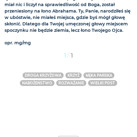
miał nic i liczył na sprawiedliwość od Boga, został
przeniesiony na łono Abrahama. Ty, Panie, narodziłeś się
w ubóstwie, nie miałeś miejsca, gdzie byś mógł głowę
skłonić. Dlatego dla Twojej umęczonej głowy miejscem
spoczynku nie będzie ziemia, lecz łono Twojego Ojca.
opr. mg/mg
/
1
1
DROGA KRZYŻOWA
KRZYŻ
MĘKA PAŃSKA
NABOŻEŃSTWO
ROZWAŻANIE
WIELKI POST