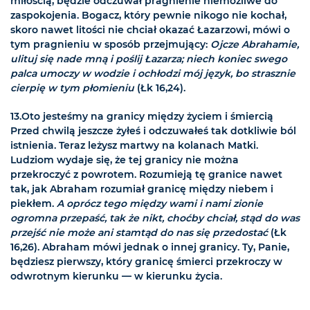
miłością, będzie odczuwał pragnienie niemożliwe do
zaspokojenia. Bogacz, który pewnie nikogo nie kochał,
skoro nawet litości nie chciał okazać Łazarzowi, mówi o
tym pragnieniu w sposób przejmujący:
Ojcze Abrahamie,
ulituj się nade mną i poślij Łazarza; niech koniec swego
palca umoczy w wodzie i ochłodzi mój język, bo strasznie
cierpię w tym płomieniu
(Łk 16,24).
13.Oto jesteśmy na granicy między życiem i śmiercią
Przed chwilą jeszcze żyłeś i odczuwałeś tak dotkliwie ból
istnienia. Teraz leżysz martwy na kolanach Matki.
Ludziom wydaje się, że tej granicy nie można
przekroczyć z powrotem. Rozumieją tę granice nawet
tak, jak Abraham rozumiał granicę między niebem i
piekłem.
A oprócz tego między wami i nami zionie
ogromna przepaść, tak że nikt, choćby chciał, stąd do was
przejść nie może ani stamtąd do nas się przedostać
(Łk
16,26). Abraham mówi jednak o innej granicy. Ty, Panie,
będziesz pierwszy, który granicę śmierci przekroczy w
odwrotnym kierunku — w kierunku życia.