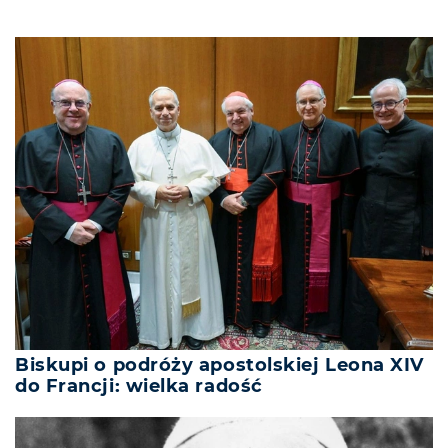
Biskupi o podróży apostolskiej Leona XIV
do Francji: wielka radość