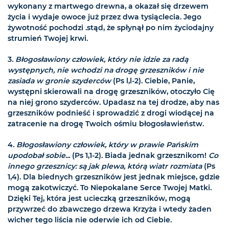
wykonany z martwego drewna, a okazał się drzewem
życia i wydaje owoce już przez dwa tysiąclecia. Jego
żywotność pochodzi .stąd, że spłynął po nim życiodajny
strumień Twojej krwi.
3
. Błogosławiony człowiek, który nie idzie za radą
występnych, nie wchodzi na drogę grzeszników i nie
zasiada w gronie szyderców
(Ps l,l-2). Ciebie, Panie,
występni skierowali na drogę grzeszników, otoczyło Cię
na niej grono szyderców. Upadasz na tej drodze, aby nas
grzeszników podnieść i sprowadzić z drogi wiodącej na
zatracenie na drogę Twoich ośmiu błogosławieństw.
4
. Błogosławiony człowiek, który w prawie Pańskim
upodobał sobie...
(Ps 1,1-2). Biada jednak grzesznikom!
Co
innego grzesznicy: są jak plewa, którą wiatr rozmiata
(Ps
1,4). Dla biednych grzeszników jest jednak miejsce, gdzie
mogą zakotwiczyć. To Niepokalane Serce Twojej Matki.
Dzięki Tej, która jest ucieczką grzeszników, mogą
przywrzeć do zbawczego drzewa Krzyża i wtedy żaden
wicher tego liścia nie oderwie ich od Ciebie.