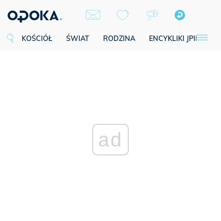
KOŚCIÓŁ
ŚWIAT
RODZINA
ENCYKLIKI JPII
SE
ad