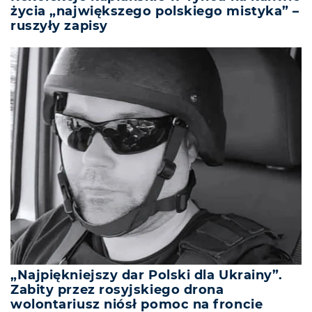
życia „największego polskiego mistyka” –
ruszyły zapisy
„Najpiękniejszy dar Polski dla Ukrainy”.
Zabity przez rosyjskiego drona
wolontariusz niósł pomoc na froncie