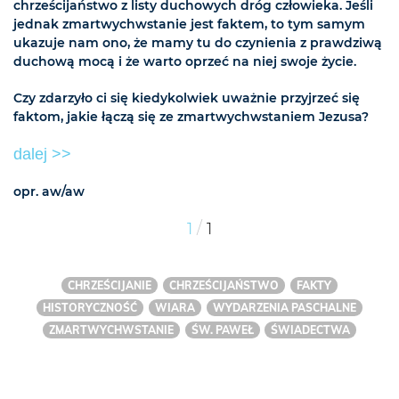
chrześcijaństwo z listy duchowych dróg człowieka. Jeśli
jednak zmartwychwstanie jest faktem, to tym samym
ukazuje nam ono, że mamy tu do czynienia z prawdziwą
duchową mocą i że warto oprzeć na niej swoje życie.
Czy zdarzyło ci się kiedykolwiek uważnie przyjrzeć się
faktom, jakie łączą się ze zmartwychwstaniem Jezusa?
dalej >>
opr. aw/aw
/
1
1
CHRZEŚCIJANIE
CHRZEŚCIJAŃSTWO
FAKTY
HISTORYCZNOŚĆ
WIARA
WYDARZENIA PASCHALNE
ZMARTWYCHWSTANIE
ŚW. PAWEŁ
ŚWIADECTWA