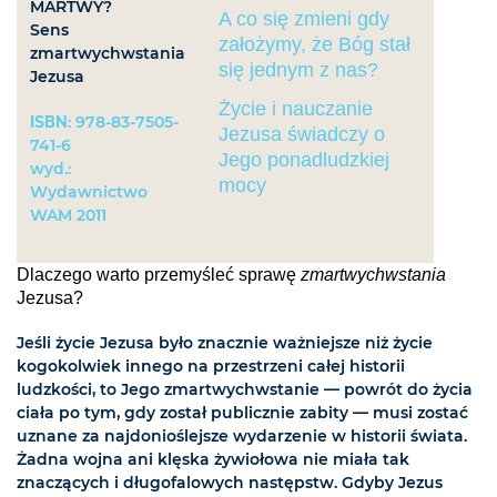
MARTWY?
A co się zmieni gdy
Sens
założymy, że Bóg stał
zmartwychwstania
się jednym z nas?
Jezusa
Życie i nauczanie
ISBN
: 978-83-7505-
Jezusa świadczy o
741-6
Jego ponadludzkiej
wyd.:
mocy
Wydawnictwo
WAM 2011
Dlaczego warto przemyśleć sprawę
zmartwychwstania
Jezusa?
Jeśli życie Jezusa było znacznie ważniejsze niż życie
kogokolwiek innego na przestrzeni całej historii
ludzkości, to Jego zmartwychwstanie — powrót do życia
ciała po tym, gdy został publicznie zabity — musi zostać
uznane za najdonioślejsze wydarzenie w historii świata.
Żadna wojna ani klęska żywiołowa nie miała tak
znaczących i długofalowych następstw. Gdyby Jezus