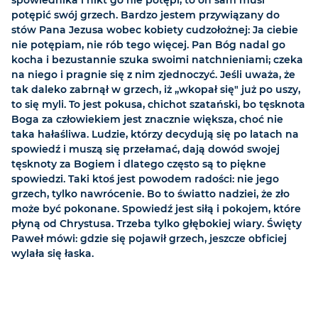
spowiednika i nikt go nie potępi; to on sam musi
potępić swój grzech. Bardzo jestem przywiązany do
stów Pana Jezusa wobec kobiety cudzołożnej: Ja ciebie
nie potępiam, nie rób tego więcej. Pan Bóg nadal go
kocha i bezustannie szuka swoimi natchnieniami; czeka
na niego i pragnie się z nim zjednoczyć. Jeśli uważa, że
tak daleko zabrnął w grzech, iż „wkopał się" już po uszy,
to się myli. To jest pokusa, chichot szatański, bo tęsknota
Boga za człowiekiem jest znacznie większa, choć nie
taka hałaśliwa. Ludzie, którzy decydują się po latach na
spowiedź i muszą się przełamać, dają dowód swojej
tęsknoty za Bogiem i dlatego często są to piękne
spowiedzi. Taki ktoś jest powodem radości: nie jego
grzech, tylko nawrócenie. Bo to światto nadziei, że zło
może być pokonane. Spowiedź jest siłą i pokojem, które
płyną od Chrystusa. Trzeba tylko głębokiej wiary. Święty
Paweł mówi: gdzie się pojawił grzech, jeszcze obficiej
wylała się łaska.