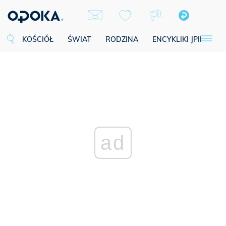
KOŚCIÓŁ
ŚWIAT
RODZINA
ENCYKLIKI JPII
SE
ad