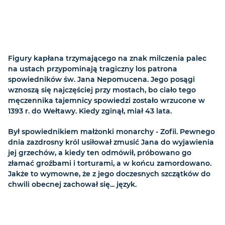
Figury kapłana trzymającego na znak milczenia palec
na ustach przypominają tragiczny los patrona
spowiedników św. Jana Nepomucena. Jego posągi
wznoszą się najczęściej przy mostach, bo ciało tego
męczennika tajemnicy spowiedzi zostało wrzucone w
1393 r. do Wełtawy. Kiedy zginął, miał 43 lata.
Był spowiednikiem małżonki monarchy - Zofii. Pewnego
dnia zazdrosny król usiłował zmusić Jana do wyjawienia
jej grzechów, a kiedy ten odmówił, próbowano go
złamać groźbami i torturami, a w końcu zamordowano.
Jakże to wymowne, że z jego doczesnych szczątków do
chwili obecnej zachował się... język.