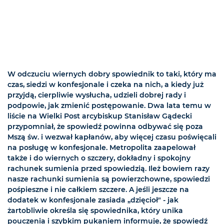
W odczuciu wiernych dobry spowiednik to taki, który ma
czas, siedzi w konfesjonale i czeka na nich, a kiedy już
przyjdą, cierpliwie wysłucha, udzieli dobrej rady i
podpowie, jak zmienić postępowanie. Dwa lata temu w
liście na Wielki Post arcybiskup Stanisław Gądecki
przypomniał, że spowiedź powinna odbywać się poza
Mszą św. i wezwał kapłanów, aby więcej czasu poświęcali
na posługę w konfesjonale. Metropolita zaapelował
także i do wiernych o szczery, dokładny i spokojny
rachunek sumienia przed spowiedzią. Ileż bowiem razy
nasze rachunki sumienia są powierzchowne, spowiedzi
pośpieszne i nie całkiem szczere. A jeśli jeszcze na
dodatek w konfesjonale zasiada „dzięcioł" - jak
żartobliwie określa się spowiednika, który unika
pouczenia i szybkim pukaniem informuje, że spowiedź