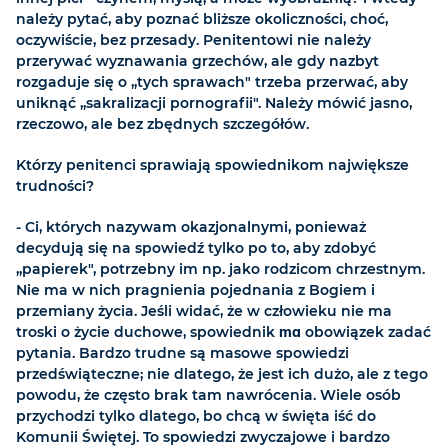
należy pytać, aby poznać bliższe okoliczności, choć,
oczywiście, bez przesady. Penitentowi nie należy
przerywać wyznawania grzechów, ale gdy nazbyt
rozgaduje się o „tych sprawach" trzeba przerwać, aby
uniknąć „sakralizacji pornografii". Należy mówić jasno,
rzeczowo, ale bez zbędnych szczegółów.
Którzy penitenci sprawiają spowiednikom największe
trudności?
- Ci, których nazywam okazjonalnymi, ponieważ
decydują się na spowiedź tylko po to, aby zdobyć
„papierek", potrzebny im np. jako rodzicom chrzestnym.
Nie ma w nich pragnienia pojednania z Bogiem i
przemiany życia. Jeśli widać, że w człowieku nie ma
troski o życie duchowe, spowiednik
ma
obowiązek zadać
pytania. Bardzo trudne są masowe spowiedzi
przedświąteczne; nie dlatego, że jest ich dużo, ale z tego
powodu, że często brak tam nawrócenia. Wiele osób
przychodzi tylko dlatego, bo chcą w święta iść do
Komunii Świętej. To spowiedzi zwyczajowe i bardzo