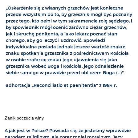
„Oskarżenie się z własnych grzechów jest konieczne
przede wszystkim po to, by grzesznik mógł być poznany
przez tego, kto pełni w tym sakramencie rolę sędziego, i
by spowiednik mógł ocenić zarówno ciężar grzechów,
jak i skruchę penitenta, a jako lekarz poznać stan
chorego, aby go leczyć i uzdrowić. Spowiedź
indywidualna posiada jednak jeszcze wartość znaku:
znaku spotkania grzesznika z pośrednictwem Kościoła
w osobie szafarza; znaku jego ujawnienia się jako
grzesznika wobec Boga i Kościoła, jego odnalezienie
siebie samego w prawdzie przed obliczem Boga (...)".
adhortacja „Reconciliatio et paenitentia" z 1984 r.
Zanik poczucia winy
A jak jest w Polsce? Powiada się, że jesteśmy wprawdzie
narodem religijnym, ale coraz mniej moralnym. Jacy