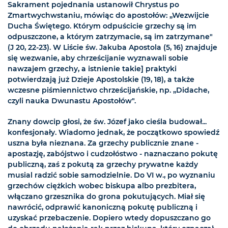
Sakrament pojednania ustanowił Chrystus po
Zmartwychwstaniu, mówiąc do apostołów: „Wezwijcie
Ducha Świętego. Którym odpuścicie grzechy są im
odpuszczone, a którym zatrzymacie, są im zatrzymane"
(J 20, 22-23). W Liście św. Jakuba Apostola (5, 16) znajduje
się wezwanie, aby chrześcijanie wyznawali sobie
nawzajem grzechy, a istnienie takie] praktyki
potwierdzają już Dzieje Apostolskie (19, 18), a także
wczesne piśmiennictwo chrześcijańskie, np. „Didache,
czyli nauka Dwunastu Apostołów".
Znany dowcip głosi, że św. Józef jako cieśla budował...
konfesjonały. Wiadomo jednak, że początkowo spowiedź
uszna była nieznana. Za grzechy publicznie znane -
apostazję, zabójstwo i cudzołóstwo - naznaczano pokutę
publiczną, zaś z pokutą za grzechy prywatne każdy
musial radzić sobie samodzielnie. Do VI w., po wyznaniu
grzechów ciężkich wobec biskupa albo prezbitera,
włączano grzesznika do grona pokutujących. Miał się
nawrócić, odprawić kanoniczną pokutę publiczną i
uzyskać przebaczenie. Dopiero wtedy dopuszczano go