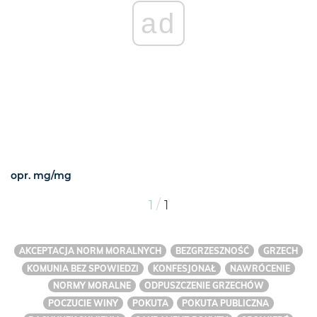
ad
opr. mg/mg
/
1
1
AKCEPTACJA NORM MORALNYCH
BEZGRZESZNOŚĆ
GRZECH
KOMUNIA BEZ SPOWIEDZI
KONFESJONAŁ
NAWRÓCENIE
NORMY MORALNE
ODPUSZCZENIE GRZECHÓW
POCZUCIE WINY
POKUTA
POKUTA PUBLICZNA