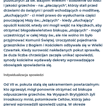
publicznych za św. Bazylim Wielkim - stosownie do ilości
i jakości grzechów - na: „płaczących", którzy stali przed
drzwiami do świątyni i prosili wchodzących o modlitwę,
„słuchających" - ci mieli prawo do wysłuchania części
pouczającej Mszy św.; „leżących" - kiedy „słuchający"
opuścili kościół, wtedy oni mogli wejść na klęczkach, aby
otrzymać błogosławieństwo biskupa; „stojących" - mogli
uczestniczyć w całej Mszy św., ale nie wolno im było
przyjmować Komunii Świętej. Uroczystość pojednania
grzeszników z Bogiem i Kościołem odbywała się w Wielki
Czwartek. Kiedy surowość nakładanych pokut sprawiła,
że duża liczba chrześcijan zaczęła unikać spowiedzi,
synody kościelne wydawały dekrety wprowadzające
obowiązek spowiadania się.
Indywidualizacja spowiedzi
Od VII w. pokuta stalą się sakramentem powtarzalnym:
kto zgrzeszył, mógł ponownie otrzymać od biskupa
odpuszczenie grzechów. Na Wyspach Brytyjskich żyli
irroszkoccy mnisi, potomkowie Celtów, którzy jako
pierwsi wprowadzili spowiedź uszną. W okresie