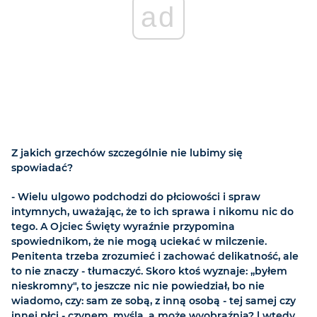
ad
Z jakich grzechów szczególnie nie lubimy się
spowiadać?
- Wielu ulgowo podchodzi do płciowości i spraw
intymnych, uważając, że to ich sprawa i nikomu nic do
tego. A Ojciec Święty wyraźnie przypomina
spowiednikom, że nie mogą uciekać w milczenie.
Penitenta trzeba zrozumieć i zachować delikatność, ale
to nie znaczy - tłumaczyć. Skoro ktoś wyznaje: „byłem
nieskromny", to jeszcze nic nie powiedział, bo nie
wiadomo, czy: sam ze sobą, z inną osobą - tej samej czy
innej płci - czynem, myślą, a może wyobraźnią? l wtedy