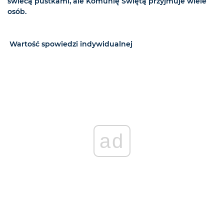
świecą pustkami, ale Komunię Świętą przyjmuje wiele
osób.
Wartość spowiedzi indywidualnej
ad