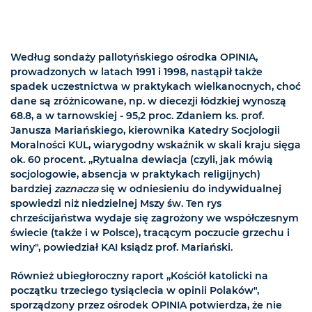
Według sondaży pallotyńskiego ośrodka OPINIA,
prowadzonych w latach 1991 i 1998, nastąpił także
spadek uczestnictwa w praktykach wielkanocnych, choć
dane są zróżnicowane, np. w diecezji łódzkiej wynoszą
68.8, a w tarnowskiej - 95,2 proc. Zdaniem ks. prof.
Janusza Mariańskiego, kierownika Katedry Socjologii
Moralności KUL, wiarygodny wskaźnik w skali kraju sięga
ok. 60 procent. „Rytualna dewiacja (czyli, jak mówią
socjologowie, absencja w praktykach religijnych)
bardziej
zaznacza
się w odniesieniu do indywidualnej
spowiedzi niż niedzielnej Mszy św. Ten rys
chrześcijaństwa wydaje się zagrożony we współczesnym
świecie (także i w Polsce), tracącym poczucie grzechu i
winy", powiedział KAI ksiądz prof. Mariański.
Również ubiegłoroczny raport „Kościół katolicki na
początku trzeciego tysiąclecia w opinii Polaków",
sporządzony przez ośrodek OPINIA potwierdza, że nie