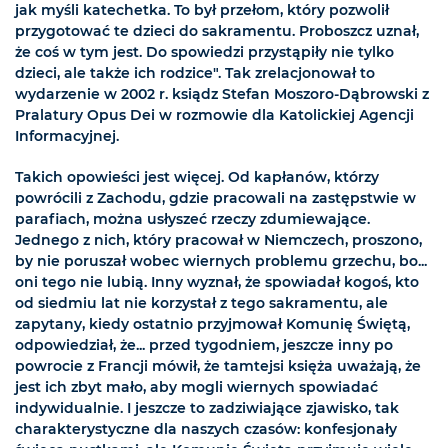
jak myśli katechetka. To był przełom, który pozwolił
przygotować te dzieci do sakramentu. Proboszcz uznał,
że coś w tym jest. Do spowiedzi przystąpiły nie tylko
dzieci, ale także ich rodzice". Tak zrelacjonował to
wydarzenie w 2002 r. ksiądz Stefan Moszoro-Dąbrowski z
Pralatury Opus Dei w rozmowie dla Katolickiej Agencji
Informacyjnej.
Takich opowieści jest więcej. Od kapłanów, którzy
powrócili z Zachodu, gdzie pracowali na zastępstwie w
parafiach, można usłyszeć rzeczy zdumiewające.
Jednego z nich, który pracował w Niemczech, proszono,
by nie poruszał wobec wiernych problemu grzechu, bo...
oni tego nie lubią. Inny wyznał, że spowiadał kogoś, kto
od siedmiu lat nie korzystał z tego sakramentu, ale
zapytany, kiedy ostatnio przyjmował Komunię Świętą,
odpowiedział, że... przed tygodniem, jeszcze inny po
powrocie z Francji mówił, że tamtejsi księża uważają, że
jest ich zbyt mało, aby mogli wiernych spowiadać
indywidualnie. I jeszcze to zadziwiające zjawisko, tak
charakterystyczne dla naszych czasów: konfesjonały