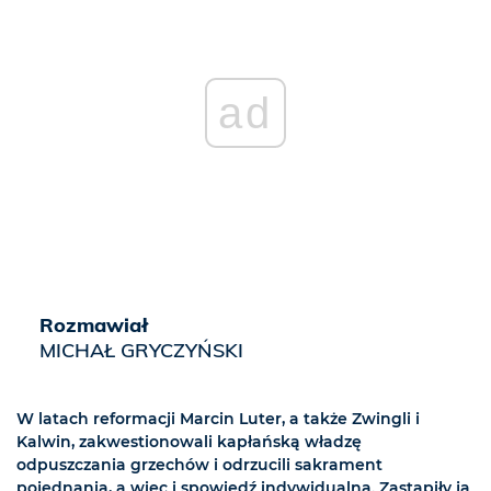
ad
Rozmawiał
MICHAŁ GRYCZYŃSKI
W latach reformacji Marcin Luter, a także Zwingli i
Kalwin, zakwestionowali kapłańską władzę
odpuszczania grzechów i odrzucili sakrament
pojednania, a więc i spowiedź indywidualną. Zastąpiły ją