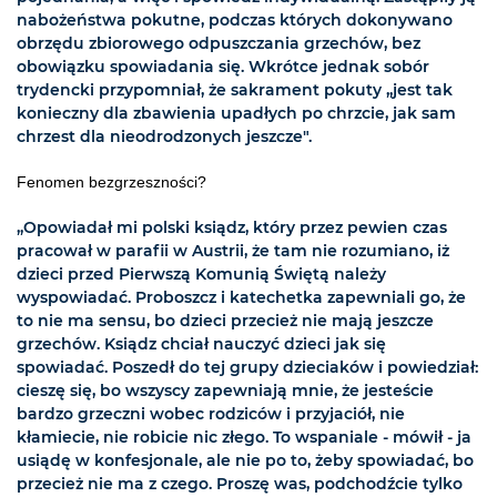
nabożeństwa pokutne, podczas których dokonywano
obrzędu zbiorowego odpuszczania grzechów, bez
obowiązku spowiadania się. Wkrótce jednak sobór
trydencki przypomniał, że sakrament pokuty „jest tak
konieczny dla zbawienia upadłych po chrzcie, jak sam
chrzest dla nieodrodzonych jeszcze".
Fenomen bezgrzeszności?
„Opowiadał mi polski ksiądz, który przez pewien czas
pracował w parafii w Austrii, że tam nie rozumiano, iż
dzieci przed Pierwszą Komunią Świętą należy
wyspowiadać. Proboszcz i katechetka zapewniali go, że
to nie ma sensu, bo dzieci przecież nie mają jeszcze
grzechów. Ksiądz chciał nauczyć dzieci jak się
spowiadać. Poszedł do tej grupy dzieciaków i powiedział:
cieszę się, bo wszyscy zapewniają mnie, że jesteście
bardzo grzeczni wobec rodziców i przyjaciół, nie
kłamiecie, nie robicie nic złego. To wspaniale - mówił - ja
usiądę w konfesjonale, ale nie po to, żeby spowiadać, bo
przecież nie ma z czego. Proszę was, podchodźcie tylko