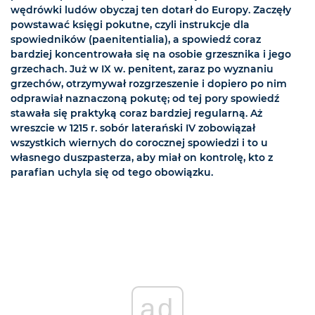
wędrówki ludów obyczaj ten dotarł do Europy. Zaczęły
powstawać księgi pokutne, czyli instrukcje dla
spowiedników (paenitentialia), a spowiedź coraz
bardziej koncentrowała się na osobie grzesznika i jego
grzechach. Już w IX w. penitent, zaraz po wyznaniu
grzechów, otrzymywał rozgrzeszenie i dopiero po nim
odprawiał naznaczoną pokutę; od tej pory spowiedź
stawała się praktyką coraz bardziej regularną. Aż
wreszcie w 1215 r. sobór laterański IV zobowiązał
wszystkich wiernych do corocznej spowiedzi i to u
własnego duszpasterza, aby miał on kontrolę, kto z
parafian uchyla się od tego obowiązku.
ad