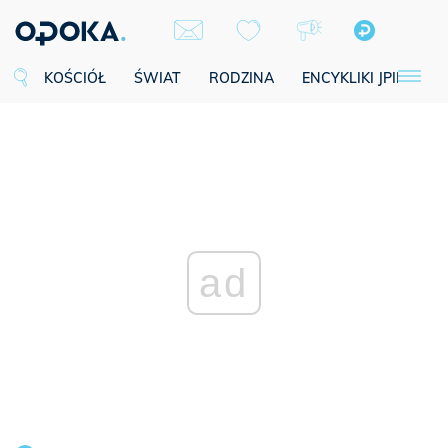
KOŚCIÓŁ
ŚWIAT
RODZINA
ENCYKLIKI JPII
SE
ad