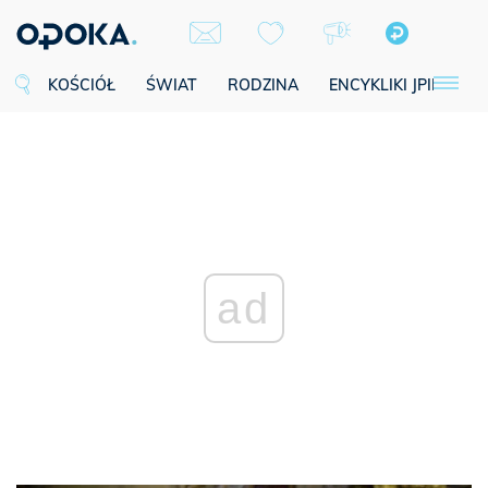
KOŚCIÓŁ
ŚWIAT
RODZINA
ENCYKLIKI JPII
SE
ad