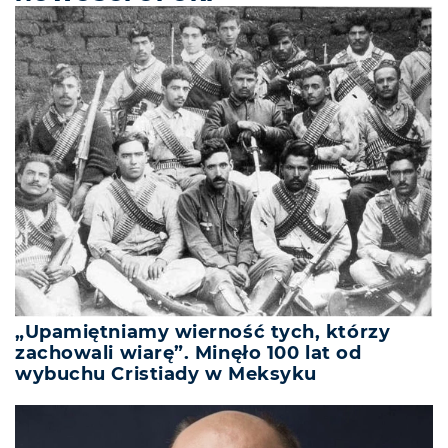
„Upamiętniamy wierność tych, którzy
zachowali wiarę”. Minęło 100 lat od
wybuchu Cristiady w Meksyku