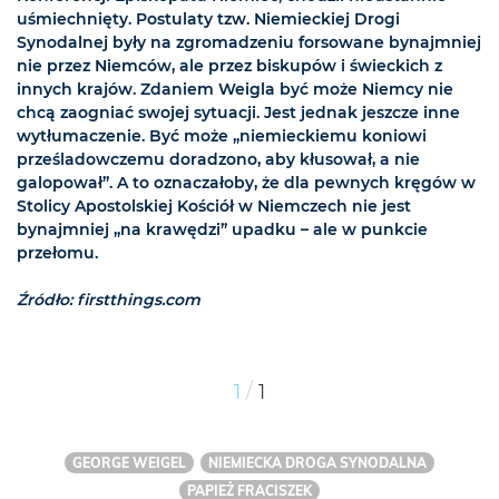
uśmiechnięty. Postulaty tzw. Niemieckiej Drogi
Synodalnej były na zgromadzeniu forsowane bynajmniej
nie przez Niemców, ale przez biskupów i świeckich z
innych krajów. Zdaniem Weigla być może Niemcy nie
chcą zaogniać swojej sytuacji. Jest jednak jeszcze inne
wytłumaczenie. Być może „niemieckiemu koniowi
prześladowczemu doradzono, aby kłusował, a nie
galopował”. A to oznaczałoby, że dla pewnych kręgów w
Stolicy Apostolskiej Kościół w Niemczech nie jest
bynajmniej „na krawędzi” upadku – ale w punkcie
przełomu.
Źródło: firstthings.com
/
1
1
GEORGE WEIGEL
NIEMIECKA DROGA SYNODALNA
PAPIEŻ FRACISZEK