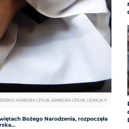
ŹRÓDŁO: AGNIESZKA CZYLOK, AGNIESZKA CZYLOK, LICENCJA: 0
 świętach Bożego Narodzenia, rozpoczęła
ska...