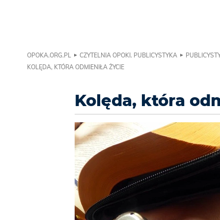
OPOKA.ORG.PL
CZYTELNIA OPOKI. PUBLICYSTYKA
PUBLICYSTY
KOLĘDA, KTÓRA ODMIENIŁA ŻYCIE
Kolęda, która odm