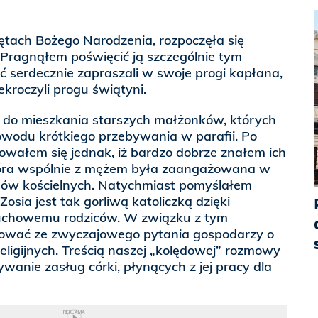
iętach Bożego Narodzenia, rozpoczęła się
 Pragnąłem poświęcić ją szczególnie tym
ć serdecznie zapraszali w swoje progi kapłana,
kroczyli progu świątyni.
 do mieszkania starszych małżonków, których
owodu krótkiego przebywania w parafii. Po
owałem się jednak, iż bardzo dobrze znałem ich
która wspólnie z mężem była zaangażowana w
hów kościelnych. Natychmiast pomyślałem
Zosia jest tak gorliwą katoliczką dzięki
uchowemu rodziców. W związku z tym
ować ze zwyczajowego pytania gospodarzy o
religijnych. Treścią naszej „kolędowej” rozmowy
ywanie zasług córki, płynących z jej pracy dla
REKLAMA