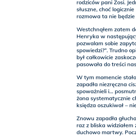
rodziców pani Zosi. Je
słuszne, choć logiczni
rozmowa ta nie będzie
Westchnąłem zatem do
Henryka w następując
pozwalam sobie zapytać
spowiedzi?”. Trudno op
był całkowicie zaskocz
pasowała do treści nas
W tym momencie stało s
zapadła niezręczna ci
spoważnieli i… posmutn
żona systematycznie ch
księdza oszukiwał – ni
Znowu zapadła głucha 
raz z bliska widziałem
duchowo martwy. Poczuł