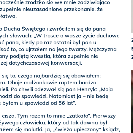
dnocześnie zrodziło się we mnie zadziwiająco
e zupełnie nieuzasadnione przekonanie, że
 łatwa.
 Ducha Świętego i zwróciłem się do pana
ych słowach: „W trosce o wasze życie duchowe
 pana, kiedy po raz ostatni był pan u
isać to, co ujrzałem na jego twarzy. Mężczyzna
ony podjętą kwestią, która zupełnie nie
zej dotychczasowej konwersacji.
ię to, czego najbardziej się obawiałem:
sza. Oboje małżonkowie raptem bardzo
ieli. Po chwili odezwał się pan Henryk: „Moja
odzi do spowiedzi. Natomiast ja – nie będę
e byłem u spowiedzi od 56 lat”.
cisza. Tym razem to mnie „zatkało”. Pierwszy
 żywego człowieka, który od tak dawna był
em się malutki. Ja, „świeżo upieczony” ksiądz,