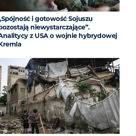
„Spójność i gotowość Sojuszu
pozostają niewystarczające”.
Analitycy z USA o wojnie hybrydowej
Kremla