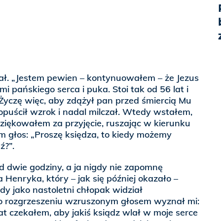
ał. „Jestem pewien – kontynuowałem – że Jezus
mi pańskiego serca i puka. Stoi tak od 56 lat i
Życzę więc, aby zdążył pan przed śmiercią Mu
puścił wzrok i nadal milczał. Wtedy wstałem,
ziękowałem za przyjęcie, ruszając w kierunku
m głos: „Proszę księdza, to kiedy możemy
ź?”.
 dwie godziny, a ja nigdy nie zapomnę
 Henryka, który – jak się później okazało –
dy jako nastoletni chłopak widział
o rozgrzeszeniu wzruszonym głosem wyznał mi:
lat czekałem, aby jakiś ksiądz wlał w moje serce