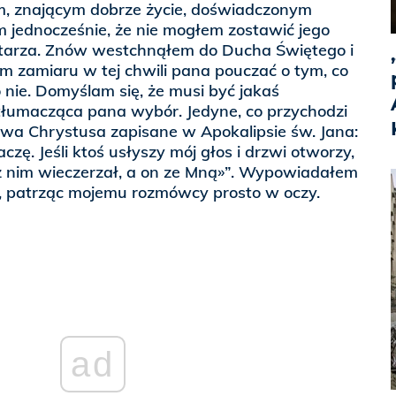
m, znającym dobrze życie, doświadczonym
 jednocześnie, że nie mogłem zostawić jego
tarza. Znów westchnąłem do Ducha Świętego i
m zamiaru w tej chwili pana pouczać o tym, co
o nie. Domyślam się, że musi być jakaś
tłumacząca pana wybór. Jedyne, co przychodzi
łowa Chrystusa zapisane w Apokalipsie św. Jana:
aczę. Jeśli ktoś usłyszy mój głos i drzwi otworzy,
 z nim wieczerzał, a on ze Mną»”. Wypowiadałem
, patrząc mojemu rozmówcy prosto w oczy.
ad