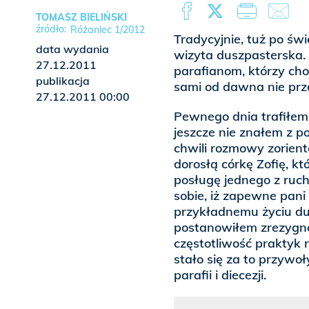
TOMASZ BIELIŃSKI
Różaniec 1/2012
Tradycyjnie, tuż po św
data wydania
wizyta duszpasterska.
27.12.2011
parafianom, którzy cho
publikacja
sami od dawna nie prze
27.12.2011 00:00
Pewnego dnia trafiłem
jeszcze nie znałem z p
chwili rozmowy zorient
dorosłą córkę Zofię, 
posługę jednego z ruc
sobie, iż zapewne pani 
przykładnemu życiu d
postanowiłem zrezygn
częstotliwość praktyk 
stało się za to przywoł
parafii i diecezji.