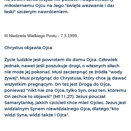
miłosiernemu Ojcu na Jego "święte wezwanie i dar
łaski" szczerym nawróceniem.
III Niedziela Wielkiego Postu - 7.3.1999
Chrystus objawia Ojca
Życie ludzkie jest powrotem do domu Ojca. Człowiek
jednak, nawet jeśli poszukuje drogi, o własnych siłach
nie może jej pokonać. Musi zaczerpnąć ze źródła "wody
żywej". Musi przylgnąć do Chrystusa, który chce ją dawać
wszystkim pragnącym. On też jest Drogą do Ojca,
ponieważ "nikt nie zna Ojca, tylko Syn, oraz ten, któremu
On zechce to objawić" (Mt 1 I ,27). Jezus pouczał
Samarytankę, jakich czcicieli chce mieć Ojciec. Jezus jest
widzialnym Synem niewidzialnego Ojca, dlatego "kto
widzi Syna, widzi także i Ojca".