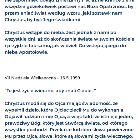
nie zapomnieć dokąd zmierzamy i iść aż na krańce ziemi,
wszędzie gdziekolwiek postawi nas Boża Opatrzność, by
przemieniać świat według wzoru, jaki zostawił nam
Chrystus, by być Jego świadkami.
Chrystus wstąpił do nieba. Jest jednak z nami po
wszystkie dni, aż do skończenia świata w swoim Kościele
i przyjdzie tak samo, jak widzieli Go wstępującego do
nieba Apostołowie.
VII Niedziela Wielkanocna - 16.5.1999
"To jest życie wieczne, aby znali Ciebie..."
Chrystus modli się do Ojca mając świadomość, że
wypełnił dzieło, które Ojciec zlecił Mu do wykonania.
Objawił ludziom imię Ojca, a więc takt, że istnieje jeden,
prawdziwy Bóg, który jest Stwórcą świata, od którego
wszystko pochodzi. Przekazał ludziom słowa powierzone
Mu przez Ojca, słowa, które są słowami życia wiecznego.