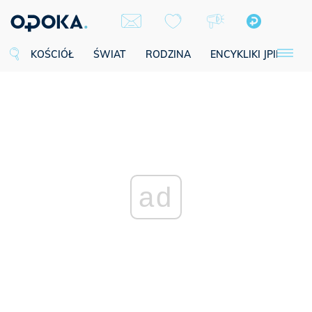
KOŚCIÓŁ
ŚWIAT
RODZINA
ENCYKLIKI JPII
SE
ad