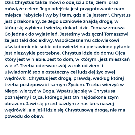
Dziś Chrystus także mówi o odejściu z tej ziemi oraz
mówi, że celem Jego odejścia jest przygotowanie nam
miejsca, "abyście i wy byli tam, gdzie Ja jestem". Chrystus
jest przekonany, że Jego uczniowie znajdą drogę, w
którą się wybiera i wiedzą dokąd idzie. Tomasz zmusza
Go jednak do wyjaśnień. Jesteśmy wdzięczni Tomaszowi,
że jest taki dociekliwy. Współczesnemu człowiekowi
uświadomienie sobie odpowiedzi na postawione pytanie
jest niezwykle potrzebne. Chrystus idzie do domu Ojca,
który jest w niebie. Jest to dom, w którym , jest mieszkań
wiele". Trzeba oderwać swój wzrok od ziemi i
uświadomić sobie ostateczny cel ludzkiej życiowej
wędrówki. Chrystus jest drogą, prawdą, według której
trzeba postępować i samym Życiem. Trzeba wierzyć w
Niego, wierzyć w Boga. Wpatrując się w Chrystusa,
poznajemy i Ojca, którego jest On najdoskonalszym
obrazem. Jawi się przed każdym z nas kres naszej
wędrówki, ale jeśli idzie się Chrystusową drogą, nie ma
powodu do obaw.