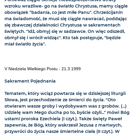
wzroku wrażliwe- go na światło Chrystusa, mamy ciągle
obowiązek "badania, co jest miłe Panu". Chrześcijanin
ma świadomość, że musi się ciągle nawracać, poddając
się zbawczej działalności Chrystusa w sakramentach
świętych. "Idź, obmyj się w sadzawce. On więc odszedł,
obmył się i wrócił widząc". Kto tak postępuje, "będzie
miał światło życia".
V Niedziela Wielkiego Postu - 21.3.1999
Sakrament Pojednania
Tematem, który wciąż powtarza się w dzisiejszej liturgii
Słowa, jest przechodzenie ze śmierci do życia. "Oto
otwieram wasze groby i wydobywam was z grobów. (...)
Udzielę wam Mego ducha po to, byście ożyli..." mówi Bóg
ustami proroka Ezechiela (I czyt.). Także święty Paweł
zapewnia, że Bóg, który wskrzesił Jezusa z martwych,
przywróci do życia nasze śmiertelne ciała (II czyt.). W