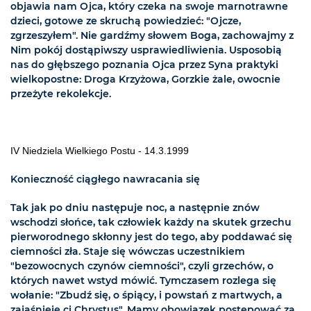
objawia nam Ojca, który czeka na swoje marnotrawne
dzieci, gotowe ze skruchą powiedzieć: "Ojcze,
zgrzeszyłem". Nie gardźmy słowem Boga, zachowajmy z
Nim pokój dostąpiwszy usprawiedliwienia. Usposobią
nas do głębszego poznania Ojca przez Syna praktyki
wielkopostne: Droga Krzyżowa, Gorzkie żale, owocnie
przeżyte rekolekcje.
IV Niedziela Wielkiego Postu - 14.3.1999
Konieczność ciągłego nawracania się
Tak jak po dniu następuje noc, a następnie znów
wschodzi słońce, tak człowiek każdy na skutek grzechu
pierworodnego skłonny jest do tego, aby poddawać się
ciemności zła. Staje się wówczas uczestnikiem
"bezowocnych czynów ciemności", czyli grzechów, o
których nawet wstyd mówić. Tymczasem rozlega się
wołanie: "Zbudź się, o śpiący, i powstań z martwych, a
zajaśnieje ci Chrystus". Mamy obowiązek postępować za