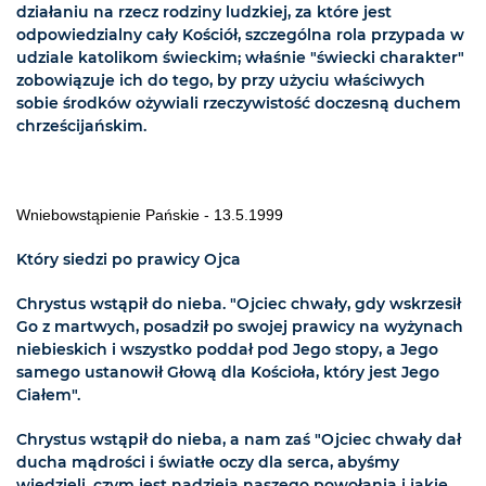
działaniu na rzecz rodziny ludzkiej, za które jest
odpowiedzialny cały Kościół, szczególna rola przypada w
udziale katolikom świeckim; właśnie "świecki charakter"
zobowiązuje ich do tego, by przy użyciu właściwych
sobie środków ożywiali rzeczywistość doczesną duchem
chrześcijańskim.
Wniebowstąpienie Pańskie - 13.5.1999
Który siedzi po prawicy Ojca
Chrystus wstąpił do nieba. "Ojciec chwały, gdy wskrzesił
Go z martwych, posadził po swojej prawicy na wyżynach
niebieskich i wszystko poddał pod Jego stopy, a Jego
samego ustanowił Głową dla Kościoła, który jest Jego
Ciałem".
Chrystus wstąpił do nieba, a nam zaś "Ojciec chwały dał
ducha mądrości i światłe oczy dla serca, abyśmy
wiedzieli, czym jest nadzieja naszego powołania i jakie