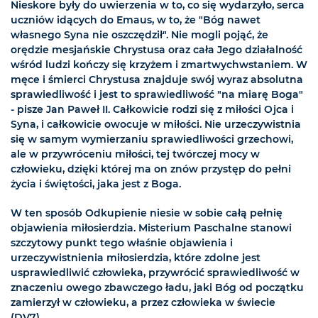
Nieskore były do uwierzenia w to, co się wydarzyło, serca
uczniów idących do Emaus, w to, że "Bóg nawet
własnego Syna nie oszczędził". Nie mogli pojąć, że
orędzie mesjańskie Chrystusa oraz cała Jego działalność
wśród ludzi kończy się krzyżem i zmartwychwstaniem. W
męce i śmierci Chrystusa znajduje swój wyraz absolutna
sprawiedliwość i jest to sprawiedliwość "na miarę Boga"
- pisze Jan Paweł II. Całkowicie rodzi się z miłości Ojca i
Syna, i całkowicie owocuje w miłości. Nie urzeczywistnia
się w samym wymierzaniu sprawiedliwości grzechowi,
ale w przywróceniu miłości, tej twórczej mocy w
człowieku, dzięki której ma on znów przystęp do pełni
życia i świętości, jaka jest z Boga.
W ten sposób Odkupienie niesie w sobie całą pełnię
objawienia miłosierdzia. Misterium Paschalne stanowi
szczytowy punkt tego właśnie objawienia i
urzeczywistnienia miłosierdzia, które zdolne jest
usprawiedliwić człowieka, przywrócić sprawiedliwość w
znaczeniu owego zbawczego ładu, jaki Bóg od początku
zamierzył w człowieku, a przez człowieka w świecie
(DV7).