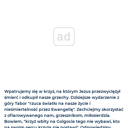
ad
Wpatrujemy się w krzyż, na którym Jezus przezwyciężył
śmierć i odkupił nasze grzechy. Dzisiejsze wydarzenie z
góry Tabor "rzuca światło na nasze życie i
nieśmiertelność przez Ewangelię". Zechciejmy skorzystać
z ofiarowywanego nam, grzesznikom, miłosierdzia.
Bowiem, "krzyż wbity na Golgocie tego nie wybawi, kto
na swoim sercu krzyża nie postawi". Odpowiedzmy