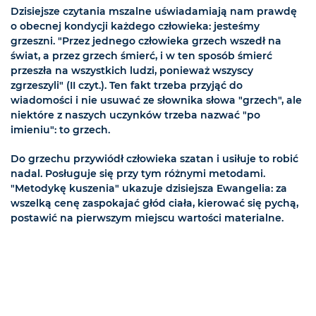
Dzisiejsze czytania mszalne uświadamiają nam prawdę
o obecnej kondycji każdego człowieka: jesteśmy
grzeszni. "Przez jednego człowieka grzech wszedł na
świat, a przez grzech śmierć, i w ten sposób śmierć
przeszła na wszystkich ludzi, ponieważ wszyscy
zgrzeszyli" (II czyt.). Ten fakt trzeba przyjąć do
wiadomości i nie usuwać ze słownika słowa "grzech", ale
niektóre z naszych uczynków trzeba nazwać "po
imieniu": to grzech.
Do grzechu przywiódł człowieka szatan i usiłuje to robić
nadal. Posługuje się przy tym różnymi metodami.
"Metodykę kuszenia" ukazuje dzisiejsza Ewangelia: za
wszelką cenę zaspokajać głód ciała, kierować się pychą,
postawić na pierwszym miejscu wartości materialne.