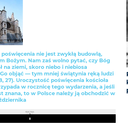
poświęcenia nie jest zwykłą budowlą,
m Bożym. Nam zaś wolno pytać, czy Bóg
na ziemi, skoro niebo i niebiosa
Go objąć — tym mniej świątynia ręką ludzi
 8, 27). Uroczystość poświęcenia kościoła
zypada w rocznicę tego wydarzenia, a jeśli
st znana, to w Polsce należy ją obchodzić w
ździernika
REKLAMA
Play