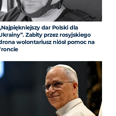
„Najpiękniejszy dar Polski dla
Ukrainy”. Zabity przez rosyjskiego
drona wolontariusz niósł pomoc na
froncie