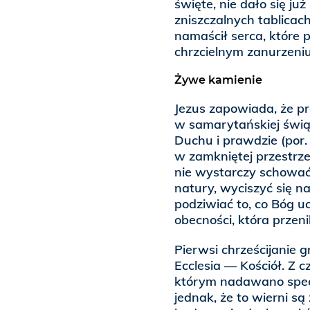
święte, nie dało się j
zniszczalnych tablicac
namaścił serca, które p
chrzcielnym zanurzeniu
Żywe kamienie
Jezus zapowiada, że pr
w samarytańskiej świąt
Duchu i prawdzie (por. 
w zamkniętej przestrze
nie wystarczy schować 
natury, wyciszyć się n
podziwiać to, co Bóg u
obecności, która przen
Pierwsi chrześcijanie g
Ecclesia — Kościół. Z 
którym nadawano specyf
jednak, że to wierni s