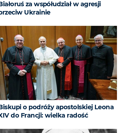
Białoruś za współudział w agresji
przeciw Ukrainie
Biskupi o podróży apostolskiej Leona
XIV do Francji: wielka radość