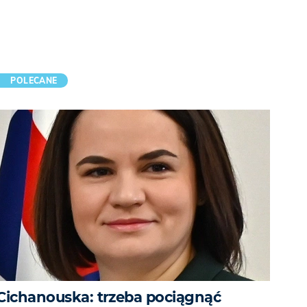
POLECANE
Cichanouska: trzeba pociągnąć