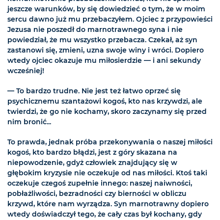
jeszcze warunków, by się dowiedzieć o tym, że w moim
sercu dawno już mu przebaczyłem. Ojciec z przypowieści
Jezusa nie poszedł do marnotrawnego syna i nie
powiedział, że mu wszystko przebacza. Czekał, aż syn
zastanowi się, zmieni, uzna swoje winy i wróci. Dopiero
wtedy ojciec okazuje mu miłosierdzie — i ani sekundy
wcześniej!
— To bardzo trudne. Nie jest też łatwo oprzeć się
psychicznemu szantażowi kogoś, kto nas krzywdzi, ale
twierdzi, że go nie kochamy, skoro zaczynamy się przed
nim bronić...
To prawda, jednak próba przekonywania o naszej miłości
kogoś, kto bardzo błądzi, jest z góry skazana na
niepowodzenie, gdyż człowiek znajdujący się w
głębokim kryzysie nie oczekuje od nas miłości. Ktoś taki
oczekuje czegoś zupełnie innego: naszej naiwności,
pobłażliwości, bezradności czy bierności w obliczu
krzywd, które nam wyrządza. Syn marnotrawny dopiero
wtedy doświadczył tego, że cały czas był kochany, gdy