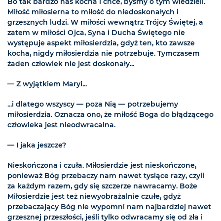
Bo tak bardzo nas kocha i chce, byśmy o tym wiedzieli.
Miłość miłosierna to miłość do niedoskonałych i
grzesznych ludzi. W miłości wewnątrz Trójcy Świętej, a
zatem w miłości Ojca, Syna i Ducha Świętego nie
występuje aspekt miłosierdzia, gdyż ten, kto zawsze
kocha, nigdy miłosierdzia nie potrzebuje. Tymczasem
żaden człowiek nie jest doskonały...
— Z wyjątkiem Maryi...
...i dlatego wszyscy — poza Nią — potrzebujemy
miłosierdzia. Oznacza ono, że miłość Boga do błądzącego
człowieka jest nieodwracalna.
— I jaka jeszcze?
Nieskończona i czuła. Miłosierdzie jest nieskończone,
ponieważ Bóg przebaczy nam nawet tysiące razy, czyli
za każdym razem, gdy się szczerze nawracamy. Boże
Miłosierdzie jest też niewyobrażalnie czułe, gdyż
przebaczający Bóg nie wypomni nam najbardziej nawet
grzesznej przeszłości, jeśli tylko odwracamy się od zła i