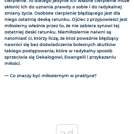
cierpienie. To dlatego jedynie ich własne cierpienie może
skłonić ich do uznania prawdy o sobie i do radykalnej
zmiany życia. Osobiste cierpienie błądzącego jest dla
niego ostatnią deską ratunku. Ojciec z przypowieści jest
miłosierny właśnie przez to, że nie zabiera synowi tej
ostatniej deski ratunku. Niemiłosiernie naiwni są
natomiast ci, którzy liczą, że ktoś poważnie błądzący
nawróci się bez doświadczenia bolesnych skutków
takiego postępowania, które w radykalny sposób
sprzeciwia się Dekalogowi, Ewangelii i przykazaniu
miłości.
— Co znaczy być miłosiernym w praktyce?
ad