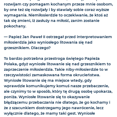
rozwijam czy pomagam kochanym przeze mnie osobom,
by one też się rozwijały i by stawiały sobie coraz wyższe
wymagania. Niemiłosierdzie to oczekiwanie, że ktoś aż
tak się zmieni, iż zasłuży na miłość, zanim zostanie
pokochany.
— Papież Jan Paweł II ostrzegał przed interpretowaniem
miłosierdzia jako wyniosłego litowania się nad
grzesznikiem. Dlaczego?
To bardzo potrzebna przestroga świętego Papieża
Polaka, gdyż wyniosłe litowanie się nad grzesznikiem to
zaprzeczenie miłosierdzia. Takie niby-miłosierdzie to w
rzeczywistości zamaskowana forma okrucieństwa.
Wyniosłe litowanie się ma miejsce wtedy, gdy
wprawdzie komunikujemy komuś nasze przebaczenie,
ale czynimy to w sposób, który tę drugą osobę upokarza,
poniża. Wyniosłe litowanie się to okazywanie
błądzącemu przebaczania nie dlatego, że go kochamy i
że z szacunkiem dostrzegamy jego nawrócenie, lecz
wyłącznie dlatego, że mamy taki gest. Wyniosłe