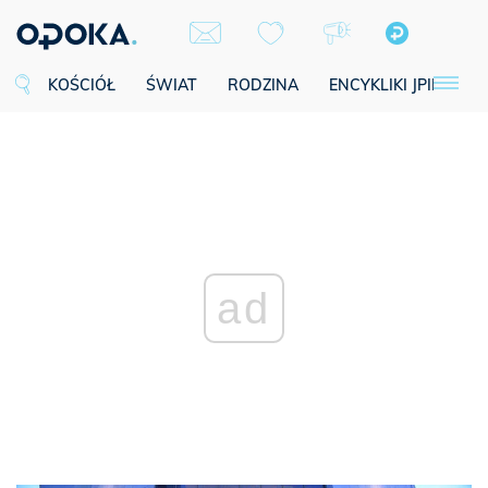
KOŚCIÓŁ
ŚWIAT
RODZINA
ENCYKLIKI JPII
SE
ad