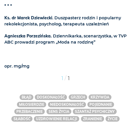
* * *
Ks. dr Marek Dziewiecki
. Duszpasterz rodzin i popularny
rekolekcjonista, psycholog, terapeuta uzależnień
Agnieszka Porzezińska.
Dziennikarka, scenarzystka, w TVP
ABC prowadzi program „Moda na rodzinę”
opr. mg/mg
/
1
1
BŁĄD
DOSKONAŁOŚĆ
GRZECH
KRZYWDA
MIŁOSIERDZIE
NIEDOSKONAŁOŚĆ
POJEDNANIE
PRZEBACZENIE
SENS ŻYCIA
SZANTAŻ PSYCHICZNY
SŁABOŚĆ
UZDROWIENIE RELACJI
ZRANIENIE
ŻYCIE