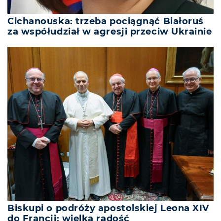
Cichanouska: trzeba pociągnąć Białoruś
za współudział w agresji przeciw Ukrainie
Biskupi o podróży apostolskiej Leona XIV
do Francji: wielka radość