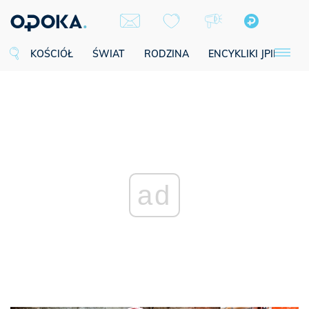
KOŚCIÓŁ
ŚWIAT
RODZINA
ENCYKLIKI JPII
SE
ad