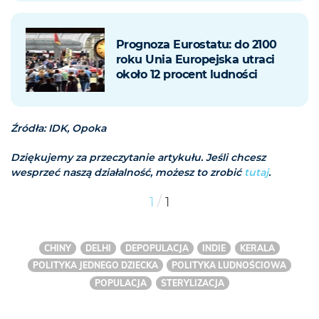
Prognoza Eurostatu: do 2100
roku Unia Europejska utraci
około 12 procent ludności
Źródła: IDK, Opoka
Dziękujemy za przeczytanie artykułu. Jeśli chcesz
wesprzeć naszą działalność, możesz to zrobić
tutaj
.
/
1
1
CHINY
DELHI
DEPOPULACJA
INDIE
KERALA
POLITYKA JEDNEGO DZIECKA
POLITYKA LUDNOŚCIOWA
POPULACJA
STERYLIZACJA