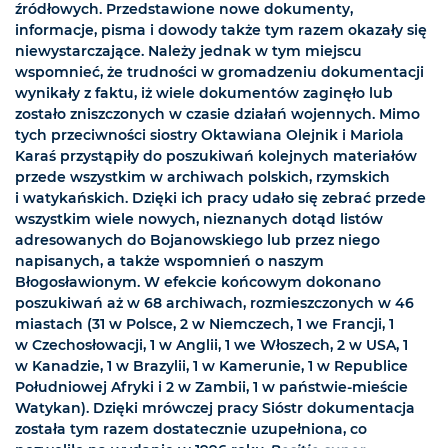
źródłowych. Przedstawione nowe dokumenty,
informacje, pisma i dowody także tym razem okazały się
niewystarczające. Należy jednak w tym miejscu
wspomnieć, że trudności w gromadzeniu dokumentacji
wynikały z faktu, iż wiele dokumentów zaginęło lub
zostało zniszczonych w czasie działań wojennych. Mimo
tych przeciwności siostry Oktawiana Olejnik i Mariola
Karaś przystąpiły do poszukiwań kolejnych materiałów
przede wszystkim w archiwach polskich, rzymskich
i watykańskich. Dzięki ich pracy udało się zebrać przede
wszystkim wiele nowych, nieznanych dotąd listów
adresowanych do Bojanowskiego lub przez niego
napisanych, a także wspomnień o naszym
Błogosławionym. W efekcie końcowym dokonano
poszukiwań aż w 68 archiwach, rozmieszczonych w 46
miastach (31 w Polsce, 2 w Niemczech, 1 we Francji, 1
w Czechosłowacji, 1 w Anglii, 1 we Włoszech, 2 w USA, 1
w Kanadzie, 1 w Brazylii, 1 w Kamerunie, 1 w Republice
Południowej Afryki i 2 w Zambii, 1 w państwie-mieście
Watykan). Dzięki mrówczej pracy Sióstr dokumentacja
została tym razem dostatecznie uzupełniona, co