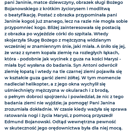
pani Janinie, matce dziewczyny, obrazek sługi Bożego
Bojanowskiego z krótkim życiorysem i modlitwą
o beatyfikację. Postać z obrazka przypominała pani
Janinie kogoś już znanego, lecz na razie nie mogła sobie
przypomnieć kogo. Bliżej zainteresowała się postacią
z obrazka po wyjeździe córki do szpitala. Wtedy
skojarzyła Sługę Bożego z mężczyzną widzianym
wcześniej w znamiennym śnie, jaki miała. A śniło się jej,
że wraz z synem kopała ziemię na rozległych łąkach,
która - podobnie jak wycinek z guza na kości Marysi -
miała być wysłana do badania. Syn Antoni odwrócił
ziemię łopatą i wtedy na tle czarnej ziemi pojawiła się
w kształcie guza garść ziemi żółtej. W tym momencie
nadleciał helikopter, a z jego okna wychylił się
uśmiechnięty mężczyzna w okularach i z brodą,
o pełnym dobroci spojrzeniu i powiedział, że nic z tego
badania ziemi nie wyjdzie; ja pomogę! Pani Janina
zrozumiała dokładnie. W czasie kiedy ważyła się sprawa
ratowania nogi i życia Marysi, z pomocą przyszedł
Edmund Bojanowski. Odtąd wewnętrzna pewność
w skuteczność jego orędownictwa była dla niej mocą.