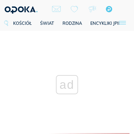
KOŚCIÓŁ
ŚWIAT
RODZINA
ENCYKLIKI JPII
SE
ad