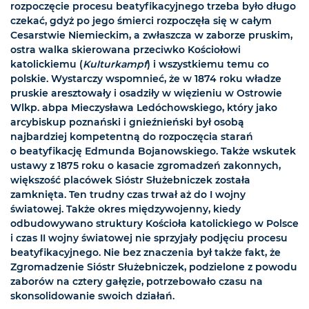
rozpoczęcie procesu beatyfikacyjnego trzeba było długo
czekać, gdyż po jego śmierci rozpoczęła się w całym
Cesarstwie Niemieckim, a zwłaszcza w zaborze pruskim,
ostra walka skierowana przeciwko Kościołowi
katolickiemu (
Kulturkampf
) i wszystkiemu temu co
polskie. Wystarczy wspomnieć, że w 1874 roku władze
pruskie aresztowały i osadziły w więzieniu w Ostrowie
Wlkp. abpa Mieczysława Ledóchowskiego, który jako
arcybiskup poznański i gnieźnieński był osobą
najbardziej kompetentną do rozpoczęcia starań
o beatyfikację Edmunda Bojanowskiego. Także wskutek
ustawy z 1875 roku o kasacie zgromadzeń zakonnych,
większość placówek Sióstr Służebniczek została
zamknięta. Ten trudny czas trwał aż do I wojny
światowej. Także okres międzywojenny, kiedy
odbudowywano struktury Kościoła katolickiego w Polsce
i czas II wojny światowej nie sprzyjały podjęciu procesu
beatyfikacyjnego. Nie bez znaczenia był także fakt, że
Zgromadzenie Sióstr Służebniczek, podzielone z powodu
zaborów na cztery gałęzie, potrzebowało czasu na
skonsolidowanie swoich działań.