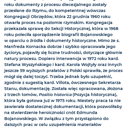
roku dokumenty z procesu diecezjalnego zostały
przesłane do Rzymu, do kompetentnej wówczas
Kongregacji Obrzędów, która 22 grudnia 1960 roku
otwarła proces na poziomie rzymskim. Kongregacja
przekazała sprawę do Sekcji Historycznej, która w 1968
roku poleciła sporządzenie biografii Bojanowskiego
w oparciu o źródła i dokumenty historyczne. Mimo że s.
Manfreda Kornacka dobrze i szybko opracowała jego
życiorys, pojawiły się liczne trudności, dotyczące głównie
natury procesu. Dopiero interwencja w 1972 roku kard.
Stefana Wyszyńskiego i kard. Karola Wojtyły oraz innych
jeszcze 59 wyższych prałatów z Polski sprawiła, że proces
mógł się dalej toczyć. Trzeba jednak było uzupełnić,
zgodnie z sugestią kard. Villota, ówczesnego Sekretarza
Stanu, dokumentację. Została więc opracowana, złożona
z trzech tomów,
Positio historica
(Pozycja historyczna),
która była gotowa już w 1975 roku. Niestety praca ta nie
zawierała dostatecznej dokumentacji, która pozwoliłaby
na stwierdzenie heroiczności cnót Edmunda
Bojanowskiego. W związku z tym przystąpiono do
dalszych prac w celu uzupełnienia materiałów