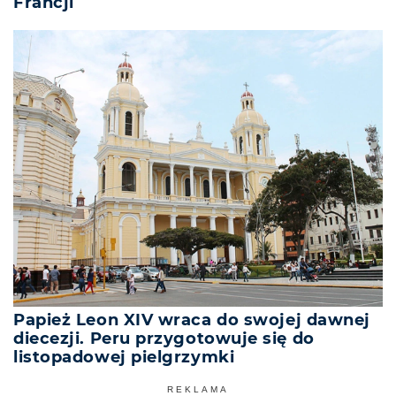
Francji
Papież Leon XIV wraca do swojej dawnej
diecezji. Peru przygotowuje się do
listopadowej pielgrzymki
REKLAMA