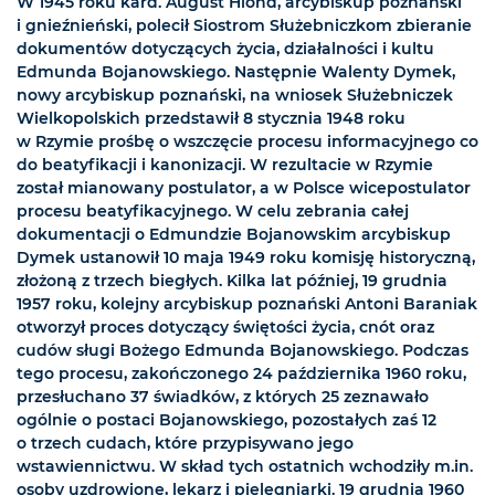
W 1945 roku kard. August Hlond, arcybiskup poznański
i gnieźnieński, polecił Siostrom Służebniczkom zbieranie
dokumentów dotyczących życia, działalności i kultu
Edmunda Bojanowskiego. Następnie Walenty Dymek,
nowy arcybiskup poznański, na wniosek Służebniczek
Wielkopolskich przedstawił 8 stycznia 1948 roku
w Rzymie prośbę o wszczęcie procesu informacyjnego co
do beatyfikacji i kanonizacji. W rezultacie w Rzymie
został mianowany postulator, a w Polsce wicepostulator
procesu beatyfikacyjnego. W celu zebrania całej
dokumentacji o Edmundzie Bojanowskim arcybiskup
Dymek ustanowił 10 maja 1949 roku komisję historyczną,
złożoną z trzech biegłych. Kilka lat później, 19 grudnia
1957 roku, kolejny arcybiskup poznański Antoni Baraniak
otworzył proces dotyczący świętości życia, cnót oraz
cudów sługi Bożego Edmunda Bojanowskiego. Podczas
tego procesu, zakończonego 24 października 1960 roku,
przesłuchano 37 świadków, z których 25 zeznawało
ogólnie o postaci Bojanowskiego, pozostałych zaś 12
o trzech cudach, które przypisywano jego
wstawiennictwu. W skład tych ostatnich wchodziły m.in.
osoby uzdrowione, lekarz i pielęgniarki. 19 grudnia 1960