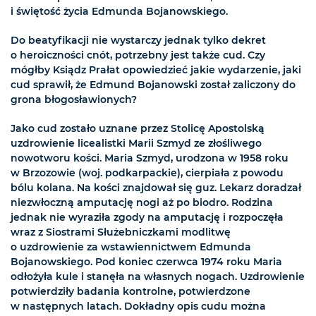
i świętość życia Edmunda Bojanowskiego.
Do beatyfikacji nie wystarczy jednak tylko dekret
o heroiczności cnót, potrzebny jest także cud. Czy
mógłby Ksiądz Prałat opowiedzieć jakie wydarzenie, jaki
cud sprawił, że Edmund Bojanowski został zaliczony do
grona błogosławionych?
Jako cud zostało uznane przez Stolicę Apostolską
uzdrowienie licealistki Marii Szmyd ze złośliwego
nowotworu kości. Maria Szmyd, urodzona w 1958 roku
w Brzozowie (woj. podkarpackie), cierpiała z powodu
bólu kolana. Na kości znajdował się guz. Lekarz doradzał
niezwłoczną amputację nogi aż po biodro. Rodzina
jednak nie wyraziła zgody na amputację i rozpoczęła
wraz z Siostrami Służebniczkami modlitwę
o uzdrowienie za wstawiennictwem Edmunda
Bojanowskiego. Pod koniec czerwca 1974 roku Maria
odłożyła kule i stanęła na własnych nogach. Uzdrowienie
potwierdziły badania kontrolne, potwierdzone
w następnych latach. Dokładny opis cudu można