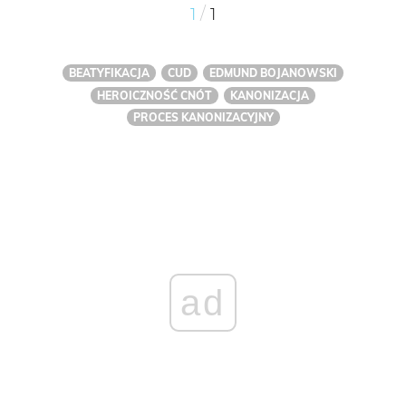
/
1
1
BEATYFIKACJA
CUD
EDMUND BOJANOWSKI
HEROICZNOŚĆ CNÓT
KANONIZACJA
PROCES KANONIZACYJNY
ad