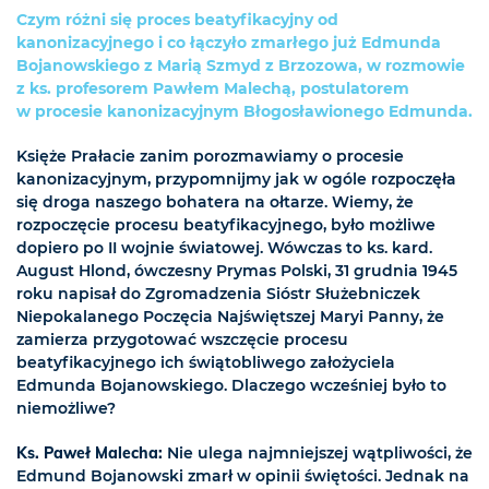
Czym różni się proces beatyfikacyjny od
kanonizacyjnego i co łączyło zmarłego już Edmunda
Bojanowskiego z Marią Szmyd z Brzozowa, w rozmowie
z ks. profesorem Pawłem Malechą, postulatorem
w procesie kanonizacyjnym Błogosławionego Edmunda.
Księże Prałacie zanim porozmawiamy o procesie
kanonizacyjnym, przypomnijmy jak w ogóle rozpoczęła
się droga naszego bohatera na ołtarze. Wiemy, że
rozpoczęcie procesu beatyfikacyjnego, było możliwe
dopiero po II wojnie światowej. Wówczas to ks. kard.
August Hlond, ówczesny Prymas Polski, 31 grudnia 1945
roku napisał do Zgromadzenia Sióstr Służebniczek
Niepokalanego Poczęcia Najświętszej Maryi Panny, że
zamierza przygotować wszczęcie procesu
beatyfikacyjnego ich świątobliwego założyciela
Edmunda Bojanowskiego. Dlaczego wcześniej było to
niemożliwe?
Ks. Paweł Malecha:
Nie ulega najmniejszej wątpliwości, że
Edmund Bojanowski zmarł w opinii świętości. Jednak na