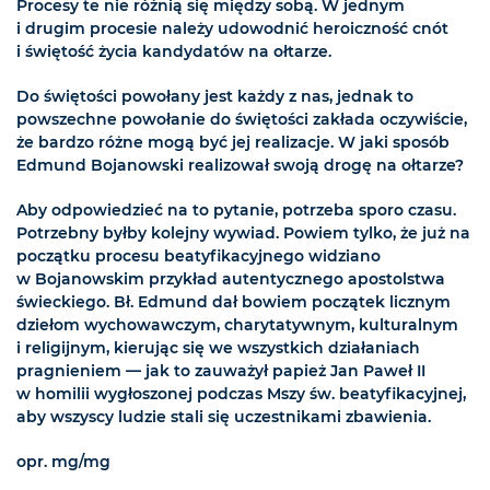
Procesy te nie różnią się między sobą. W jednym
i drugim procesie należy udowodnić heroiczność cnót
i świętość życia kandydatów na ołtarze.
Do świętości powołany jest każdy z nas, jednak to
powszechne powołanie do świętości zakłada oczywiście,
że bardzo różne mogą być jej realizacje. W jaki sposób
Edmund Bojanowski realizował swoją drogę na ołtarze?
Aby odpowiedzieć na to pytanie, potrzeba sporo czasu.
Potrzebny byłby kolejny wywiad. Powiem tylko, że już na
początku procesu beatyfikacyjnego widziano
w Bojanowskim przykład autentycznego apostolstwa
świeckiego. Bł. Edmund dał bowiem początek licznym
dziełom wychowawczym, charytatywnym, kulturalnym
i religijnym, kierując się we wszystkich działaniach
pragnieniem — jak to zauważył papież Jan Paweł II
w homilii wygłoszonej podczas Mszy św. beatyfikacyjnej,
aby wszyscy ludzie stali się uczestnikami zbawienia.
opr. mg/mg