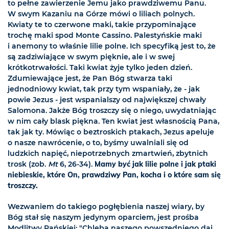
to pełne zawierzenie Jemu jako prawdziwemu Panu.
W swym Kazaniu na Górze mówi o liliach polnych.
Kwiaty te to czerwone maki, takie przypominające
trochę maki spod Monte Cassino. Palestyńskie maki
i anemony to właśnie lilie polne. Ich specyfiką jest to, że
są zadziwiające w swym pięknie, ale i w swej
krótkotrwałości. Taki kwiat żyje tylko jeden dzień.
Zdumiewające jest, że Pan Bóg stwarza taki
jednodniowy kwiat, tak przy tym wspaniały, że - jak
powie Jezus - jest wspanialszy od największej chwały
Salomona. Jakże Bóg troszczy się o niego, uwydatniając
w nim cały blask piękna. Ten kwiat jest własnością Pana,
tak jak ty. Mówiąc o beztroskich ptakach, Jezus apeluje
o nasze nawrócenie, o to, byśmy uwalniali się od
ludzkich napięć, niepotrzebnych zmartwień, zbytnich
trosk (zob.
Mt
6, 26-34).
Mamy być jak lilie polne i jak ptaki
niebieskie, które On, prawdziwy Pan, kocha i o które sam się
troszczy.
Wezwaniem do takiego pogłębienia naszej wiary, by
Bóg stał się naszym jedynym oparciem, jest prośba
Modlitwy Pańskiej: "Chleba naszego powszedniego daj