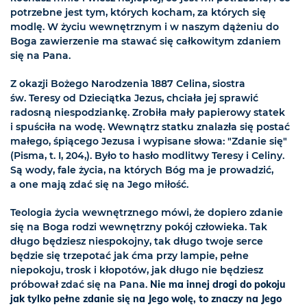
potrzebne jest tym, których kocham, za których się
modlę. W życiu wewnętrznym i w naszym dążeniu do
Boga zawierzenie ma stawać się całkowitym zdaniem
się na Pana.
Z okazji Bożego Narodzenia 1887 Celina, siostra
św. Teresy od Dzieciątka Jezus, chciała jej sprawić
radosną niespodziankę. Zrobiła mały papierowy statek
i spuściła na wodę. Wewnątrz statku znalazła się postać
małego, śpiącego Jezusa i wypisane słowa: "Zdanie się"
(Pisma, t. I, 204,). Było to hasło modlitwy Teresy i Celiny.
Są wody, fale życia, na których Bóg ma je prowadzić,
a one mają zdać się na Jego miłość.
Teologia życia wewnętrznego mówi, że dopiero zdanie
się na Boga rodzi wewnętrzny pokój człowieka. Tak
długo będziesz niespokojny, tak długo twoje serce
będzie się trzepotać jak ćma przy lampie, pełne
niepokoju, trosk i kłopotów, jak długo nie będziesz
próbował zdać się na Pana.
Nie ma innej drogi do pokoju
jak tylko pełne zdanie się na Jego wolę, to znaczy na Jego