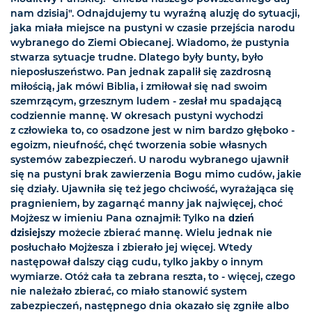
nam dzisiaj". Odnajdujemy tu wyraźną aluzję do sytuacji,
jaka miała miejsce na pustyni w czasie przejścia narodu
wybranego do Ziemi Obiecanej. Wiadomo, że pustynia
stwarza sytuacje trudne. Dlatego były bunty, było
nieposłuszeństwo. Pan jednak zapalił się zazdrosną
miłością, jak mówi Biblia, i zmiłował się nad swoim
szemrzącym, grzesznym ludem - zesłał mu spadającą
codziennie mannę. W okresach pustyni wychodzi
z człowieka to, co osadzone jest w nim bardzo głęboko -
egoizm, nieufność, chęć tworzenia sobie własnych
systemów zabezpieczeń. U narodu wybranego ujawnił
się na pustyni brak zawierzenia Bogu mimo cudów, jakie
się działy. Ujawniła się też jego chciwość, wyrażająca się
pragnieniem, by zagarnąć manny jak najwięcej, choć
Mojżesz w imieniu Pana oznajmił: Tylko na
dzień
dzisiejszy
możecie zbierać mannę. Wielu jednak nie
posłuchało Mojżesza i zbierało jej więcej. Wtedy
następował dalszy ciąg cudu, tylko jakby o innym
wymiarze. Otóż cała ta zebrana reszta, to - więcej, czego
nie należało zbierać, co miało stanowić system
zabezpieczeń, następnego dnia okazało się zgniłe albo