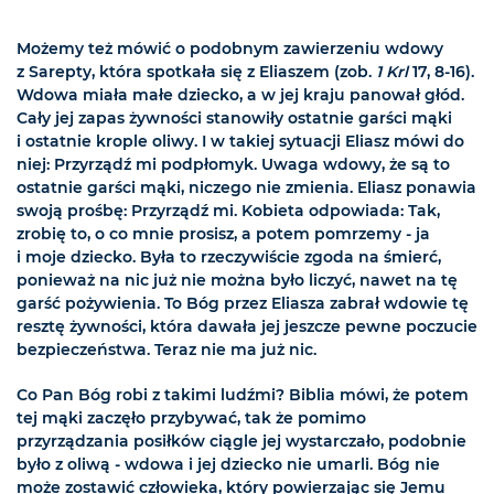
Możemy też mówić o podobnym zawierzeniu wdowy
z Sarepty, która spotkała się z Eliaszem (zob.
1 Krl
17, 8-16).
Wdowa miała małe dziecko, a w jej kraju panował głód.
Cały jej zapas żywności stanowiły ostatnie garści mąki
i ostatnie krople oliwy. I w takiej sytuacji Eliasz mówi do
niej: Przyrządź mi podpłomyk. Uwaga wdowy, że są to
ostatnie garści mąki, niczego nie zmienia. Eliasz ponawia
swoją prośbę: Przyrządź mi. Kobieta odpowiada: Tak,
zrobię to, o co mnie prosisz, a potem pomrzemy - ja
i moje dziecko. Była to rzeczywiście zgoda na śmierć,
ponieważ na nic już nie można było liczyć, nawet na tę
garść pożywienia. To Bóg przez Eliasza zabrał wdowie tę
resztę żywności, która dawała jej jeszcze pewne poczucie
bezpieczeństwa. Teraz nie ma już nic.
Co Pan Bóg robi z takimi ludźmi? Biblia mówi, że potem
tej mąki zaczęło przybywać, tak że pomimo
przyrządzania posiłków ciągle jej wystarczało, podobnie
było z oliwą - wdowa i jej dziecko nie umarli. Bóg nie
może zostawić człowieka, który powierzając się Jemu