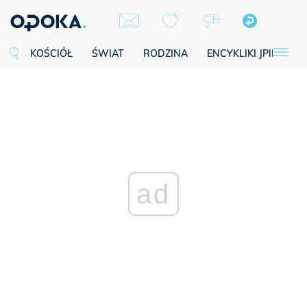
KOŚCIÓŁ
ŚWIAT
RODZINA
ENCYKLIKI JPII
SE
ad