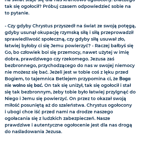
tak się ogołocił? Próbuj czasem odpowiedzieć sobie na
to pytanie.
- Czy gdyby Chrystus przyszedł na świat ze swoją potęgą,
gdyby usunął okupację rzymską siłą i siłą przeprowadził
sprawiedliwość społeczną, czy gdyby siłą usuwał zło,
łatwiej byłoby ci się Jemu powierzyć? - Raczej bałbyś się
Go, bo człowiek boi się przemocy, nawet użytej w imię
dobra, prawdziwego czy rzekomego. Jezusa zaś
bezbronnego, przychodzącego do nas w swojej niemocy
nie możesz się bać. Jeżeli jest w tobie coś z lęku przed
Bogiem, to tajemnica Betlejem przypomina ci, że
Boga
nie wolno się bać.
On tak się uniżył, tak się ogołocił i stał
się tak bezbronnym, żeby tobie było łatwiej przylgnąć do
Niego i Jemu się powierzyć. On przez to okazał swoją
miłość posuniętą aż do szaleństwa. Chrystus ogołocony
i ubogi chce iść przed nami na drodze naszego
ogołacania się z ludzkich zabezpieczeń. Nasze
prawdziwe i autentyczne ogołocenie jest dla nas drogą
do naśladowania Jezusa.