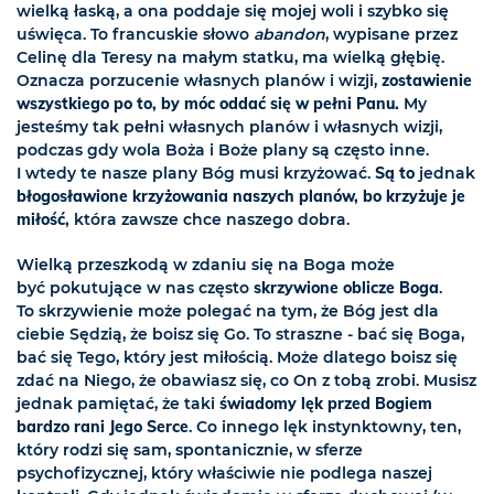
wielką łaską, a ona poddaje się mojej woli i szybko się
uświęca. To francuskie słowo
abandon
, wypisane przez
Celinę dla Teresy na małym statku, ma wielką głębię.
Oznacza porzucenie własnych planów i wizji,
zostawienie
wszystkiego po to, by móc oddać się w pełni Panu.
My
jesteśmy tak pełni własnych planów i własnych wizji,
podczas gdy wola Boża i Boże plany są często inne.
I wtedy te nasze plany Bóg musi krzyżować.
Są to
jednak
błogosławione krzyżowania naszych planów, bo krzyżuje je
miłość,
która zawsze chce naszego dobra.
Wielką przeszkodą w zdaniu się na Boga może
być pokutujące w nas często
skrzywione oblicze Boga
.
To skrzywienie może polegać na tym, że Bóg jest dla
ciebie Sędzią, że boisz się Go. To straszne - bać się Boga,
bać się Tego, który jest miłością. Może dlatego boisz się
zdać na Niego, że obawiasz się, co On z tobą zrobi. Musisz
jednak pamiętać, że taki
świadomy lęk przed Bogiem
bardzo rani Jego Serce
. Co innego lęk instynktowny, ten,
który rodzi się sam, spontanicznie, w sferze
psychofizycznej, który właściwie nie podlega naszej