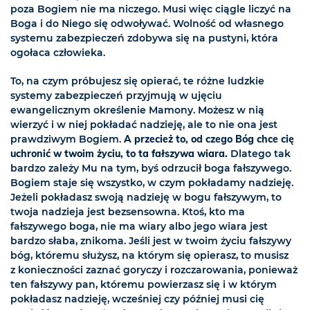
poza Bogiem nie ma niczego. Musi więc ciągle liczyć na
Boga i do Niego się odwoływać. Wolność od własnego
systemu zabezpieczeń zdobywa się na pustyni, która
ogołaca człowieka.
To, na czym próbujesz się opierać, te różne ludzkie
systemy zabezpieczeń przyjmują w ujęciu
ewangelicznym określenie Mamony. Możesz w nią
wierzyć i w niej pokładać nadzieję, ale to nie ona jest
prawdziwym Bogiem.
A przecież to, od czego Bóg chce cię
uchronić w twoim życiu, to ta fałszywa wiara.
Dlatego tak
bardzo zależy Mu na tym, byś odrzucił boga fałszywego.
Bogiem staje się wszystko, w czym pokładamy nadzieję.
Jeżeli pokładasz swoją nadzieję w bogu fałszywym, to
twoja nadzieja jest bezsensowna. Ktoś, kto ma
fałszywego boga, nie ma wiary albo jego wiara jest
bardzo słaba, znikoma. Jeśli jest w twoim życiu fałszywy
bóg, któremu służysz, na którym się opierasz, to musisz
z konieczności zaznać goryczy i rozczarowania, ponieważ
ten fałszywy pan, któremu powierzasz się i w którym
pokładasz nadzieję, wcześniej czy później musi cię