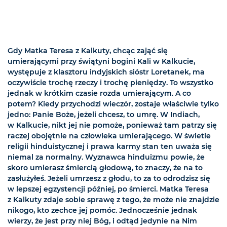
Gdy Matka Teresa z Kalkuty, chcąc zająć się
umierającymi przy świątyni bogini Kali w Kalkucie,
występuje z klasztoru indyjskich sióstr Loretanek, ma
oczywiście trochę rzeczy i trochę pieniędzy. To wszystko
jednak w krótkim czasie rozda umierającym. A co
potem? Kiedy przychodzi wieczór, zostaje właściwie tylko
jedno: Panie Boże, jeżeli chcesz, to umrę. W Indiach,
w Kalkucie, nikt jej nie pomoże, ponieważ tam patrzy się
raczej obojętnie na człowieka umierającego. W świetle
religii hinduistycznej i prawa karmy stan ten uważa się
niemal za normalny. Wyznawca hinduizmu powie, że
skoro umierasz śmiercią głodową, to znaczy, że na to
zasłużyłeś. Jeżeli umrzesz z głodu, to za to odrodzisz się
w lepszej egzystencji później, po śmierci. Matka Teresa
z Kalkuty zdaje sobie sprawę z tego, że może nie znajdzie
nikogo, kto zechce jej pomóc. Jednocześnie jednak
wierzy, że jest przy niej Bóg, i odtąd jedynie na Nim