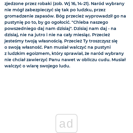
zjedzone przez robaki (zob. Wj 16, 14-21). Naród wybrany
nie mógł zabezpieczyć się tak po ludzku, przez
gromadzenie zapasów. Bóg przecież wyprowadził go na
pustynię po to, by go ogołocić. "Chleba naszego
powszedniego daj nam dzisiaj". Dzisiaj nam daj - na
dzisiaj, nie na jutro i nie na cały miesiąc. Przecież
jesteśmy twoją własnością. Przecież Ty troszczysz się
o swoją własność. Pan musiał walczyć na pustyni
z ludzkim egoizmem, który sprawiał, że naród wybrany
nie chciał zawierzyć Panu nawet w obliczu cudu. Musiał
walczyć o wiarę swojego ludu.
ad