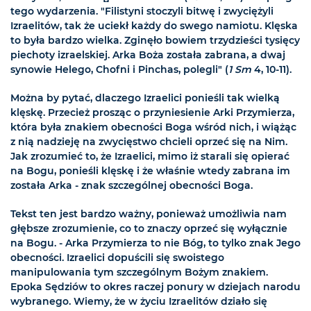
tego wydarzenia. "Filistyni stoczyli bitwę i zwyciężyli
Izraelitów, tak że uciekł każdy do swego namiotu. Klęska
to była bardzo wielka. Zginęło bowiem trzydzieści tysięcy
piechoty izraelskiej. Arka Boża została zabrana, a dwaj
synowie Helego, Chofni i Pinchas, polegli" (
1 Sm
4, 10-11).
Można by pytać, dlaczego Izraelici ponieśli tak wielką
klęskę. Przecież prosząc o przyniesienie Arki Przymierza,
która była znakiem obecności Boga wśród nich, i wiążąc
z nią nadzieję na zwycięstwo chcieli oprzeć się na Nim.
Jak zrozumieć to, że Izraelici, mimo iż starali się opierać
na Bogu, ponieśli klęskę i że właśnie wtedy zabrana im
została Arka - znak szczególnej obecności Boga.
Tekst ten jest bardzo ważny, ponieważ umożliwia nam
głębsze zrozumienie, co to znaczy oprzeć się wyłącznie
na Bogu. - Arka Przymierza to nie Bóg, to tylko znak Jego
obecności. Izraelici dopuścili się swoistego
manipulowania tym szczególnym Bożym znakiem.
Epoka Sędziów to okres raczej ponury w dziejach narodu
wybranego. Wiemy, że w życiu Izraelitów działo się