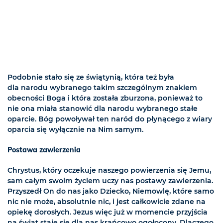
Podobnie stało się ze świątynią, która też była
dla narodu wybranego takim szczególnym znakiem
obecności Boga i która została zburzona, ponieważ to
nie ona miała stanowić dla narodu wybranego stałe
oparcie. Bóg powoływał ten naród do płynącego z wiary
oparcia się wyłącznie na Nim samym.
Postawa zawierzenia
Chrystus, który oczekuje naszego powierzenia się Jemu,
sam całym swoim życiem uczy nas postawy zawierzenia.
Przyszedł On do nas jako Dziecko, Niemowlę, które samo
nic nie może, absolutnie nic, i jest całkowicie zdane na
opiekę dorosłych. Jezus więc już w momencie przyjścia
na świat staje się dla nas krańcowo ogołocony. Dlaczego