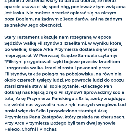
Z punktu widzenia wiary to bardzo dobrze, że nieraz
oparcie usuwa ci się spod nóg, ponieważ z tym związana
jest łaska. Nie możesz przecież opierać się na niczym
poza Bogiem, na żadnym z Jego darów, ani na żadnym
ze znaków Jego obecności.
Stary Testament ukazuje nam rozegraną w epoce
Sędziów walkę Filistynów z Izraelitami, w wyniku której
po wielkiej klęsce Arka Przymierza dostała się w ręce
nieprzyjaciół. W Pierwszej Księdze Samuela czytamy:
"Filistyni przygotowali szyki bojowe przeciw Izraelitom
i rozgorzała walka. Izraelici zostali pokonani przez
Filistynów, tak że poległo na pobojowisku, na równinie,
około czterech tysięcy ludzi. Po powrocie ludzi do obozu
starsi Izraela stawiali sobie pytanie: »Dlaczego Pan
dotknął nas klęską z ręki Filistynów? Sprowadźmy sobie
tutaj Arkę Przymierza Pańskiego z Szilo, ażeby znajdując
się wśród nas wyzwoliła nas z ręki naszych wrogów«. Lud
posłał więc do Szilo i przywieziono stamtąd Arkę
Przymierza Pana Zastępów, który zasiada na cherubach.
Przy Arce Przymierza Bożego byli tam dwaj synowie
Helego: Chofni i Pinchas.