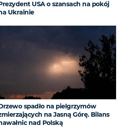
Prezydent USA o szansach na pokój
na Ukrainie
Drzewo spadło na pielgrzymów
zmierzających na Jasną Górę. Bilans
nawałnic nad Polską