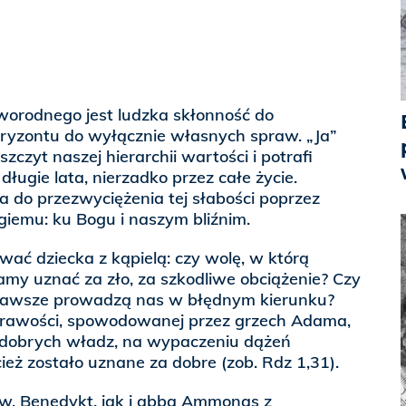
worodnego jest ludzka skłonność do
ryzontu do wyłącznie własnych spraw. „Ja”
zczyt naszej hierarchii wartości i potrafi
ługie lata, nierzadko przez całe życie.
 do przezwyciężenia tej słabości poprzez
giemu: ku Bogu i naszym bliźnim.
wać dziecka z kąpielą: czy wolę, w którą
my uznać za zło, za szkodliwe obciążenie? Czy
 zawsze prowadzą nas w błędnym kierunku?
eprawości, spowodowanej przez grzech Adama,
 dobrych władz, na wypaczeniu dążeń
ież zostało uznane za dobre (zob. Rdz 1,31).
w. Benedykt, jak i abba Ammonas z