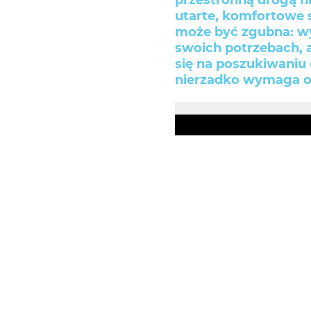
przestronną drogą 
utarte, komfortowe 
może być zgubna: wyg
swoich potrzebach, 
się na poszukiwaniu 
nierzadko wymaga of