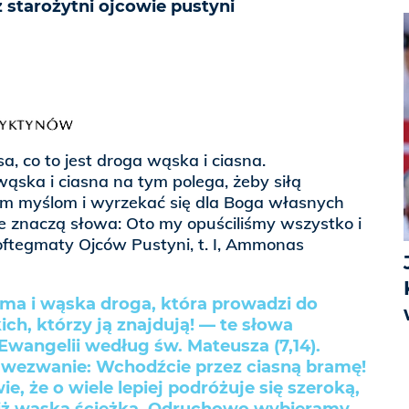
ż starożytni ojcowie pustyni
 co to jest droga wąska i ciasna.
ąska i ciasna na tym polega, żeby siłą
ym myślom i wyrzekać się dla Boga własnych
ie znaczą słowa: Oto my opuściliśmy wszystko i
oftegmaty Ojców Pustyni, t. I, Ammonas
ama i wąska droga, która prowadzi do
kich, którzy ją znajdują! — te słowa
wangelii według św. Mateusza (7,14).
 wezwanie: Wchodźcie przez ciasną bramę!
e, że o wiele lepiej podróżuje się szeroką,