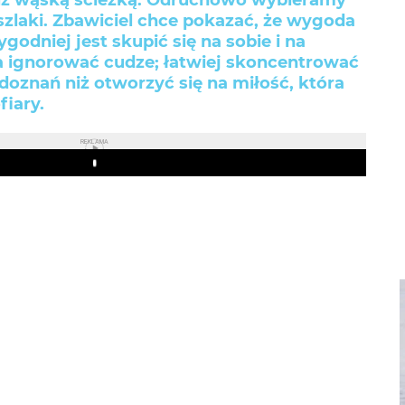
niż wąską ścieżką. Odruchowo wybieramy
szlaki. Zbawiciel chce pokazać, że wygoda
odniej jest skupić się na sobie i na
a ignorować cudze; łatwiej skoncentrować
doznań niż otworzyć się na miłość, która
iary.
REKLAMA
Play