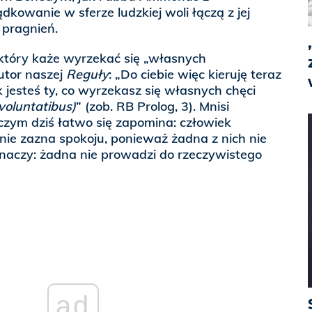
kowanie w sferze ludzkiej woli łączą z jej
 pragnień.
który każe wyrzekać się „własnych
utor naszej
Reguły
: „Do ciebie więc kieruję teraz
 jesteś ty, co wyrzekasz się własnych chęci
voluntatibus)
” (zob. RB Prolog, 3). Mnisi
czym dziś łatwo się zapomina: człowiek
ie zazna spokoju, ponieważ żadna z nich nie
 znaczy: żadna nie prowadzi do rzeczywistego
ad