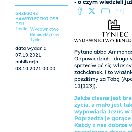
- o czym wiedzieli ju
GRZEGORZ
HAWRYŁECZKO OSB
OSB
Wydawnictwo
Benedyktynów
Tyniec
data wydania
Pytano abba Ammonasa,
07.10.2021
Odpowiedział: „droga w
publikacja
sprzeciwiać się własn
08.10.2021 00:00
zachcianek. I to właśn
poszliśmy za Tobą (Ap
11[123]).
Jakże ciasna jest br
życia, a mało jest ta
wypowiada Jezus w E
Poprzedza je gorące
Każdy z nas dobrze wi