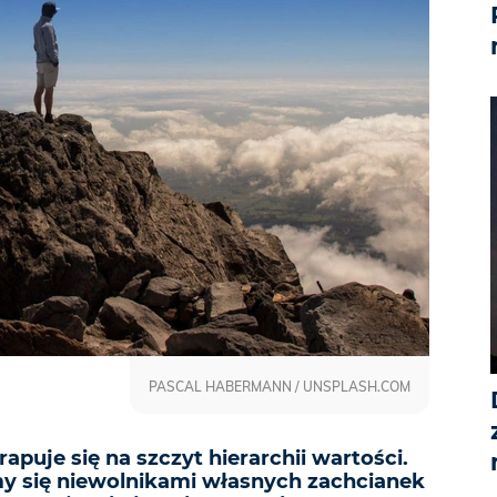
PASCAL HABERMANN / UNSPLASH.COM
apuje się na szczyt hierarchii wartości.
y się niewolnikami własnych zachcianek