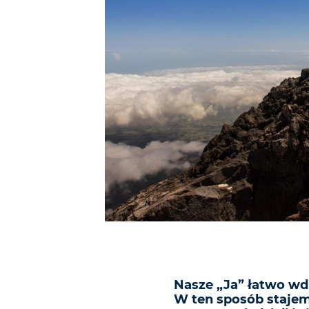
Nasze „Ja” łatwo wdr
W ten sposób stajem