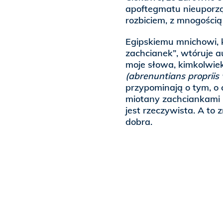
apoftegmatu nieuporząd
rozbiciem, z mnogością
Egipskiemu mnichowi, 
zachcianek”, wtóruje a
moje słowa, kimkolwiek
(abrenuntians propriis 
przypominają o tym, o 
miotany zachciankami n
jest rzeczywista. A to
dobra.