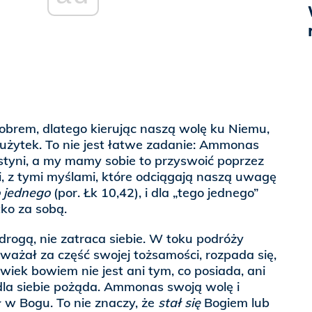
obrem, dlatego kierując naszą wolę ku Niemu,
j użytek. To nie jest łatwe zadanie: Ammonas
styni, a my mamy sobie to przyswoić poprzez
, z tymi myślami, które odciągają naszą uwagę
o jednego
(por. Łk 10,42), i dla „tego jednego”
ko za sobą.
drogą, nie zatraca siebie. W toku podróży
o uważał za część swojej tożsamości, rozpada się,
wiek bowiem nie jest ani tym, co posiada, ani
dla siebie pożąda. Ammonas swoją wolę i
 w Bogu. To nie znaczy, że
stał się
Bogiem lub