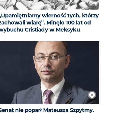
„Upamiętniamy wierność tych, którzy
zachowali wiarę”. Minęło 100 lat od
wybuchu Cristiady w Meksyku
Senat nie poparł Mateusza Szpytmy.