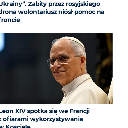
Ukrainy”. Zabity przez rosyjskiego
drona wolontariusz niósł pomoc na
froncie
Leon XIV spotka się we Francji
z ofiarami wykorzystywania
w Kościele