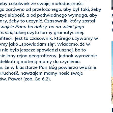
żeby cokolwiek ze swojej małoduszności
a zarówno od przełożonego, aby był taki, żeby
zyć słabość, a od podwładnego wymaga, aby
ary, żeby to uczynić. Czasownik, który został
ajcie Panu bo dobry, bo na wieki Jego
temini
, takiej użyto formy gramatycznej.
iteor. Jest to czasownik, którego używamy w
zymy jako „spowiadam się”. Wiadomo, że w
nie było jeszcze spowiedzi usznej, bo to
łnie inny rejon geograficzny. Jednak wyrażenie
 delikatną materią mamy do czynienia.
m, że w klasztorze Pan Bóg powierza właśnie
ruchość, nawzajem mamy nosić swoje
św. Paweł (zob. Ga 6,2).