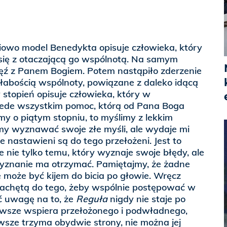
iowo model Benedykta opisuje człowieka, który
e się z otaczającą go wspólnotą. Na samym
ięź z Panem Bogiem. Potem nastąpiło zderzenie
słabością wspólnoty, powiązane z daleko idącą
 stopień opisuje człowieka, który w
zede wszystkim pomoc, którą od Pana Boga
my o piątym stopniu, to myślimy z lekkim
my wyznawać swoje złe myśli, ale wydaje mi
ie nastawieni są do tego przełożeni. Jest to
nie tylko temu, który wyznaje swoje błędy, ale
wyznanie ma otrzymać. Pamiętajmy, że żadne
 może być kijem do bicia po głowie. Wręcz
achętą do tego, żeby wspólnie postępować w
ć uwagę na to, że
Reguła
nigdy nie staje po
zawsze wspiera przełożonego i podwładnego,
wsze trzyma obydwie strony, nie można jej