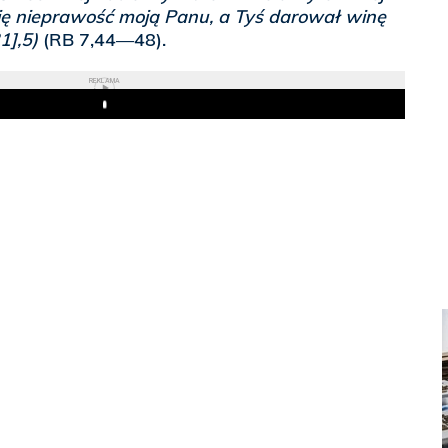
ę nieprawość moją Panu, a Tyś darował winę
1],5)
(RB 7,44—48).
REKLAMA
Play