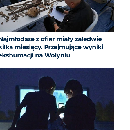
Najmłodsze z ofiar miały zaledwie
kilka miesięcy. Przejmujące wyniki
ekshumacji na Wołyniu