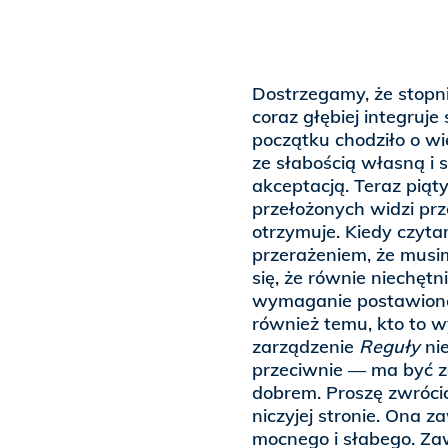
Dostrzegamy, że stopn
coraz głębiej integruj
początku chodziło o w
ze słabością własną i 
akceptacją. Teraz piąty
przełożonych widzi pr
otrzymuje. Kiedy czyta
przerażeniem, że musi
się, że równie niechętn
wymaganie postawione 
również temu, kto to 
zarządzenie
Reguły
nie
przeciwnie — ma być z
dobrem. Proszę zwróci
niczyjej stronie. Ona 
mocnego i słabego. Za