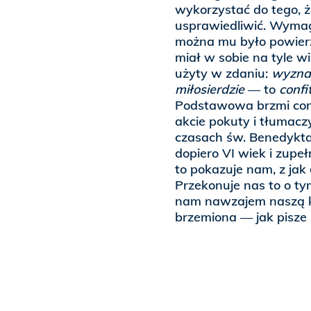
wykorzystać do tego, 
usprawiedliwić. Wymag
można mu było powier
miał w sobie na tyle wi
użyty w zdaniu:
wyznaw
miłosierdzie
— to
confi
Podstawowa brzmi conf
akcie pokuty i tłumac
czasach św. Benedykta 
dopiero VI wiek i zupe
to pokazuje nam, z jak
Przekonuje nas to o ty
nam nawzajem naszą k
brzemiona — jak pisze 