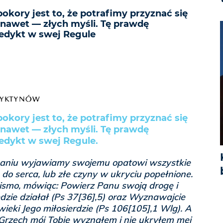
kory jest to, że potrafimy przyznać się
 nawet — złych myśli. Tę prawdę
edykt w swej Regule
kory jest to, że potrafimy przyznać się
 nawet — złych myśli. Tę prawdę
edykt w swej Regule.
naniu wyjawiamy swojemu opatowi wszystkie
 do serca, lub złe czyny w ukryciu popełnione.
ismo, mówiąc: Powierz Panu swoją drogę i
zie działał (Ps 37[36],5) oraz Wyznawajcie
wieki Jego miłosierdzie (Ps 106[105],1 Wlg). A
 Grzech mój Tobie wyznałem i nie ukryłem mej