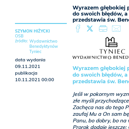
Wyrazem głębokiej po
do swoich błędów, a
przedstawia św. Ben
SZYMON HIŻYCKI
OSB
Wydawnictwo
Benedyktynów
Tyniec
data wydania
09.11.2021
Wyrazem głębokiej po
publikacja
do swoich błędów, a
10.11.2021 00:00
przedstawia św. Ben
Jeśli w pokornym wyz
złe myśli przychodzące
Zachęca nas do tego P
zaufaj Mu a On sam będ
Panu, bo dobry, bo na 
Prorok dodaje jeszcze: