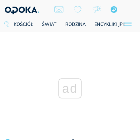
KOŚCIÓŁ
ŚWIAT
RODZINA
ENCYKLIKI JPII
SE
ad