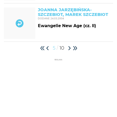
JOANNA JARZĘBIŃSKA-
SZCZEBIOT, MAREK SZCZEBIOT
DODANE
24.03.2004
Ewangelie New Age (cz. II)
/
5
10
REKLAMA