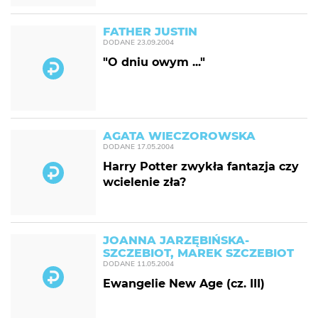
FATHER JUSTIN
DODANE
23.09.2004
"O dniu owym ..."
AGATA WIECZOROWSKA
DODANE
17.05.2004
Harry Potter zwykła fantazja czy
wcielenie zła?
JOANNA JARZĘBIŃSKA-
SZCZEBIOT, MAREK SZCZEBIOT
DODANE
11.05.2004
Ewangelie New Age (cz. III)