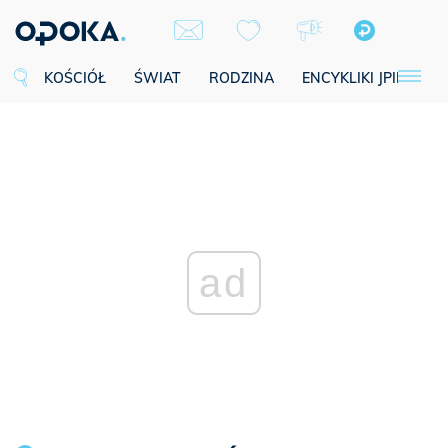
KOŚCIÓŁ
ŚWIAT
RODZINA
ENCYKLIKI JPII
SE
ad