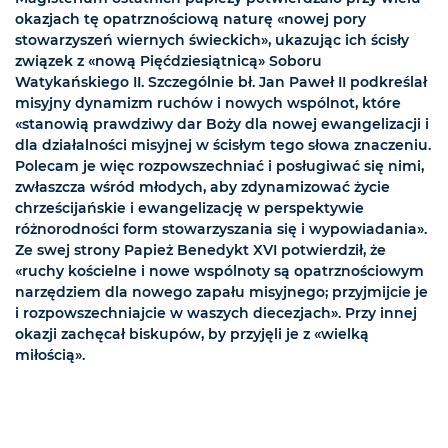
okazjach tę opatrznościową naturę «nowej pory
stowarzyszeń wiernych świeckich», ukazując ich ścisły
związek z «nową Pięćdziesiątnicą» Soboru
Watykańskiego II. Szczególnie bł. Jan Paweł II podkreślał
misyjny dynamizm ruchów i nowych wspólnot, które
«stanowią prawdziwy dar Boży dla nowej ewangelizacji i
dla działalności misyjnej w ścisłym tego słowa znaczeniu.
Polecam je więc rozpowszechniać i posługiwać się nimi,
zwłaszcza wśród młodych, aby zdynamizować życie
chrześcijańskie i ewangelizację w perspektywie
różnorodności form stowarzyszania się i wypowiadania».
Ze swej strony Papież Benedykt XVI potwierdził, że
«ruchy kościelne i nowe wspólnoty są opatrznościowym
narzędziem dla nowego zapału misyjnego; przyjmijcie je
i rozpowszechniajcie w waszych diecezjach». Przy innej
okazji zachęcał biskupów, by przyjęli je z «wielką
miłością».