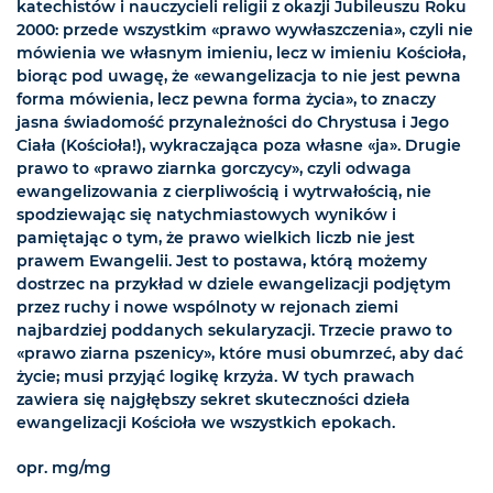
katechistów i nauczycieli religii z okazji Jubileuszu Roku
2000: przede wszystkim «prawo wywłaszczenia», czyli nie
mówienia we własnym imieniu, lecz w imieniu Kościoła,
biorąc pod uwagę, że «ewangelizacja to nie jest pewna
forma mówienia, lecz pewna forma życia», to znaczy
jasna świadomość przynależności do Chrystusa i Jego
Ciała (Kościoła!), wykraczająca poza własne «ja». Drugie
prawo to «prawo ziarnka gorczycy», czyli odwaga
ewangelizowania z cierpliwością i wytrwałością, nie
spodziewając się natychmiastowych wyników i
pamiętając o tym, że prawo wielkich liczb nie jest
prawem Ewangelii. Jest to postawa, którą możemy
dostrzec na przykład w dziele ewangelizacji podjętym
przez ruchy i nowe wspólnoty w rejonach ziemi
najbardziej poddanych sekularyzacji. Trzecie prawo to
«prawo ziarna pszenicy», które musi obumrzeć, aby dać
życie; musi przyjąć logikę krzyża. W tych prawach
zawiera się najgłębszy sekret skuteczności dzieła
ewangelizacji Kościoła we wszystkich epokach.
opr. mg/mg