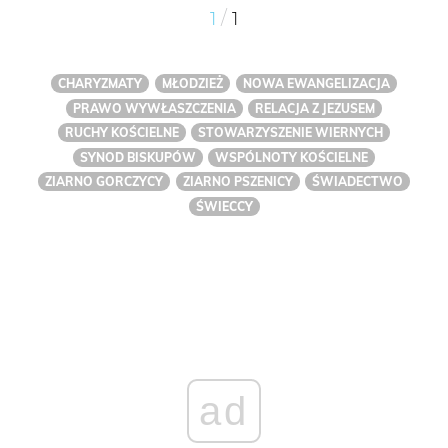
/
1
1
CHARYZMATY
MŁODZIEŻ
NOWA EWANGELIZACJA
PRAWO WYWŁASZCZENIA
RELACJA Z JEZUSEM
RUCHY KOŚCIELNE
STOWARZYSZENIE WIERNYCH
SYNOD BISKUPÓW
WSPÓLNOTY KOŚCIELNE
ZIARNO GORCZYCY
ZIARNO PSZENICY
ŚWIADECTWO
ŚWIECCY
ad