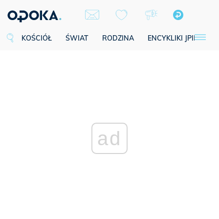
KOŚCIÓŁ
ŚWIAT
RODZINA
ENCYKLIKI JPII
SE
ad