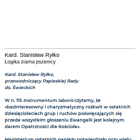
Kard. Stanisław Ryłko
Logika ziarna pszenicy
Kard. Stanisław Ryłko,
przewodniczący Papieskiej Rady
ds. Świeckich
W n. 115
Instrumentum laboris
czytamy, że
«bezinteresowny i charyzmatyczny rozkwit w ostatnich
dziesięcioleciach grup i ruchów poświęcających się
przede wszystkim głoszeniu Ewangelii jest kolejnym
darem Opatrzności dla Kościoła».
Magisterium ostatnich papieży potwierdzało przy wielu