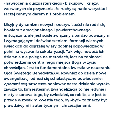
«nawrócenia duszpasterskiego» biskupów i księży,
wezwanych do przyznania, że ruchy są nade wszystko i
raczej cennym darem niż problemem.
Misyjny dynamizm nowych rzeczywistości nie rodzi się
bowiem z emocjonalnego i powierzchownego
entuzjazmu, ale jest ściśle związany z bardzo poważnymi
i wymagającymi doświadczeniami formacji wiernych
świeckich do dojrzałej wiary, zdolnej odpowiedzieć w
pełni na wyzwania sekularyzacji. Tak więc nowość ich
działania nie polega na metodach, lecz na zdolności
potwierdzenia centralnego miejsca Boga w życiu
chrześcijan. Jest to fundamentalna kwestia w nauczaniu
Ojca Świętego BenedyktaXVI. Również do dzieła nowej
ewangelizacji odnosi się scholastyczne powiedzenie:
operami sequitur esse
, ponieważ nasze działanie wyraża
zawsze to, kim jesteśmy. Ewangelizacja to nie jedynie i
nie tyle sprawa tego, by «wiedzieć, co robić», ale jest to
przede wszystkim kwestia tego, by «być», to znaczy być
prawdziwymi i autentycznymi chrześcijanami.