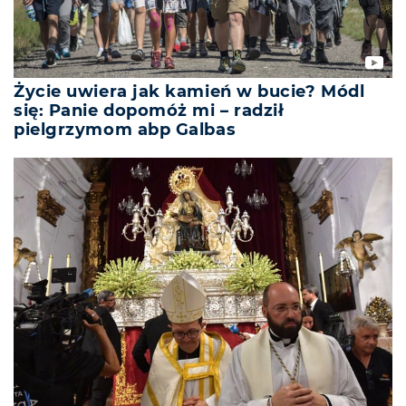
Życie uwiera jak kamień w bucie? Módl
się: Panie dopomóż mi – radził
pielgrzymom abp Galbas