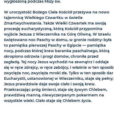
wygłoszoną podczas Mszy św.
W uroczystość Bożego Ciała Kościół przeżywa na nowo
tajemnicę Wielkiego Czwartku w świetle
Zmartwychwstania. Także Wielki Czwartek ma swoją
procesję eucharystyczną, którą Kościół przypomina
wyjście Jezusa z Wieczernika na Górę Oliwną. W Izraelu
świętowano noc Paschy w domu, w gronie rodziny: była
to pamiątka pierwszej Paschy w Egipcie — pamiątka
nocy, podczas której krew baranka paschalnego, którą
skropiono odrzwia i progi domów, chroniła przed
zagładą. Tej nocy Jezus wychodzi na zewnątrz i oddaje
się w ręce zdrajcy, w ręce zabójcy, i właśnie w ten sposób
zwycięża noc, zwycięża mroki zła. Tylko w ten sposób dar
Eucharystii, ustanowionej w Wieczerniku, staje się pełny;
Jezus prawdziwie daje swoje ciało i swoją krew.
Przekraczając próg śmierci, staje się żywym Chlebem,
prawdziwą manną, niewyczerpanym pokarmem na
wszystkie wieki. Ciało staje się Chlebem życia.