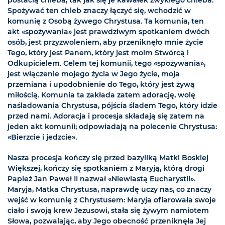
postacią chleba, tak jak się je kawałek zwykłego chleba.
Spożywać ten chleb znaczy łączyć się, wchodzić w
komunię z Osobą żywego Chrystusa. Ta komunia, ten
akt «spożywania» jest prawdziwym spotkaniem dwóch
osób, jest przyzwoleniem, aby przeniknęło mnie życie
Tego, który jest Panem, który jest moim Stwórcą i
Odkupicielem. Celem tej komunii, tego «spożywania»,
jest włączenie mojego życia w Jego życie, moja
przemiana i upodobnienie do Tego, który jest żywą
miłością. Komunia ta zakłada zatem adorację, wolę
naśladowania Chrystusa, pójścia śladem Tego, który idzie
przed nami. Adoracja i procesja składają się zatem na
jeden akt komunii; odpowiadają na polecenie Chrystusa:
«Bierzcie i jedzcie».
Nasza procesja kończy się przed bazyliką Matki Boskiej
Większej, kończy się spotkaniem z Maryją, którą drogi
Papież Jan Paweł II nazwał «Niewiastą Eucharystii».
Maryja, Matka Chrystusa, naprawdę uczy nas, co znaczy
wejść w komunię z Chrystusem: Maryja ofiarowała swoje
ciało i swoją krew Jezusowi, stała się żywym namiotem
Słowa, pozwalając, aby Jego obecność przeniknęła Jej