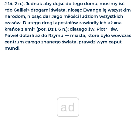
J 14, 2 n.). Jednak aby dojść do tego domu, musimy iść
«do Galilei» drogami świata, niosąc Ewangelię wszystkim
narodom, niosąc dar Jego miłości ludziom wszystkich
czasów. Dlatego drogi apostołów zawiodły ich aż «na
krańce ziemi» (por. Dz 1, 6 n.); dlatego św. Piotr i św.
Paweł dotarli aż do Rzymu — miasta, które było wówczas
centrum całego znanego świata, prawdziwym caput
mundi.
ad