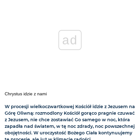
ad
Chrystus idzie z nami
W procesji wielkoczwartkowej Kościół idzie z Jezusem na
Górę Oliwną: rozmodlony Kościół gorąco pragnie czuwać
z Jezusem, nie chce zostawiać Go samego w noc, która
zapadła nad światem, w tę noc zdrady, noc powszechnej
obojętności. W uroczystość Bożego Ciała kontynuujemy
tę procesję, ale już w klimacie radości