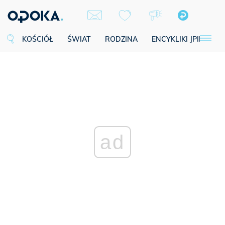
KOŚCIÓŁ
ŚWIAT
RODZINA
ENCYKLIKI JPII
SE
ad