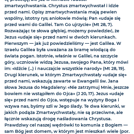
zmartwychwstania. Chrystus zmartwychwstał i idzie
przed nami. Opisy zmartwychwstania mają pewien
wspólny, istotny rys; aniołowie mówią: Pan «udaje się
przed wami do Galilei. Tam Go ujrzycie» (Mt 28, 7).
Rozważając te słowa głębiej, możemy powiedzieć, że
Jezus «udaje się» przed nami w dwóch kierunkach.
Pierwszym — jak już powiedzieliśmy — jest Galilea. W
Izraelu Galilea była uważana za bramę wiodącą do
świata pogan. Istotnie, właśnie w Galilei, na szczycie
góry, uczniowie widzą Jezusa, swojego Pana, który mówi
im: «Idźcie (...) i nauczajcie wszystkie narody» (Mt 28, 19).
Drugi kierunek, w którym Zmartwychwstały «udaje się»
przed nami, wskazują zawarte w Ewangelii św. Jana
słowa Jezusa do Magdaleny: «Nie zatrzymuj Mnie, jeszcze
bowiem nie wstąpiłem do Ojca» (J 20, 17). Jezus «udaje
się» przed nami do Ojca, wstępuje na wyżyny Boga i
wzywa nas, byśmy szli w Jego ślady. Te dwa kierunki, w
jakich podąża Zmartwychwstały, nie są przeciwne, ale
łącznie wskazują drogę naśladowania Chrystusa.
Prawdziwy cel naszej wędrówki to komunia z Bogiem —
sam Bóg jest domem, w którym jest mieszkań wiele (por.