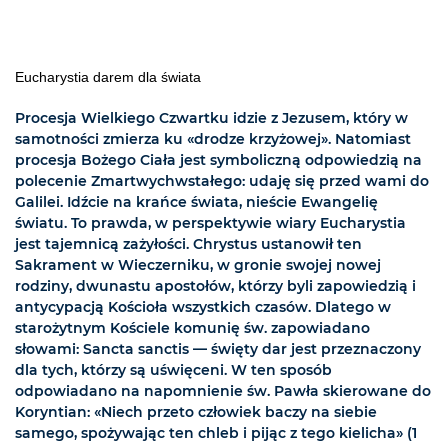
Eucharystia darem dla świata
Procesja Wielkiego Czwartku idzie z Jezusem, który w
samotności zmierza ku «drodze krzyżowej». Natomiast
procesja Bożego Ciała jest symboliczną odpowiedzią na
polecenie Zmartwychwstałego: udaję się przed wami do
Galilei. Idźcie na krańce świata, nieście Ewangelię
światu. To prawda, w perspektywie wiary Eucharystia
jest tajemnicą zażyłości. Chrystus ustanowił ten
Sakrament w Wieczerniku, w gronie swojej nowej
rodziny, dwunastu apostołów, którzy byli zapowiedzią i
antycypacją Kościoła wszystkich czasów. Dlatego w
starożytnym Kościele komunię św. zapowiadano
słowami: Sancta sanctis — święty dar jest przeznaczony
dla tych, którzy są uświęceni. W ten sposób
odpowiadano na napomnienie św. Pawła skierowane do
Koryntian: «Niech przeto człowiek baczy na siebie
samego, spożywając ten chleb i pijąc z tego kielicha» (1