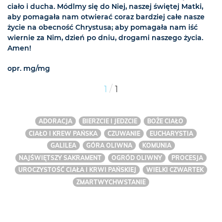
ciało i ducha. Módlmy się do Niej, naszej świętej Matki,
aby pomagała nam otwierać coraz bardziej całe nasze
życie na obecność Chrystusa; aby pomagała nam iść
wiernie za Nim, dzień po dniu, drogami naszego życia.
Amen!
opr. mg/mg
/
1
1
ADORACJA
BIERZCIE I JEDZCIE
BOŻE CIAŁO
CIAŁO I KREW PAŃSKA
CZUWANIE
EUCHARYSTIA
GALILEA
GÓRA OLIWNA
KOMUNIA
NAJŚWIĘTSZY SAKRAMENT
OGRÓD OLIWNY
PROCESJA
UROCZYSTOŚĆ CIAŁA I KRWI PAŃSKIEJ
WIELKI CZWARTEK
ZMARTWYCHWSTANIE