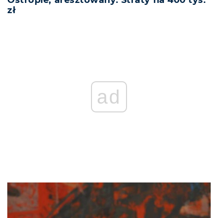
zł
ad