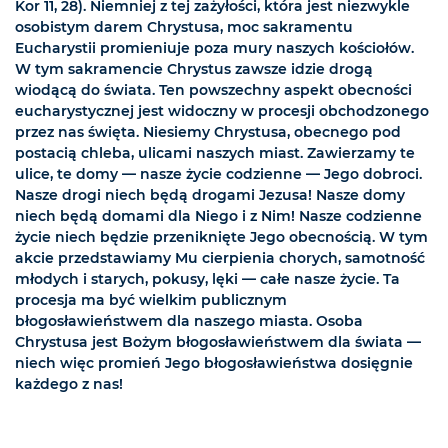
Kor 11, 28). Niemniej z tej zażyłości, która jest niezwykle
osobistym darem Chrystusa, moc sakramentu
Eucharystii promieniuje poza mury naszych kościołów.
W tym sakramencie Chrystus zawsze idzie drogą
wiodącą do świata. Ten powszechny aspekt obecności
eucharystycznej jest widoczny w procesji obchodzonego
przez nas święta. Niesiemy Chrystusa, obecnego pod
postacią chleba, ulicami naszych miast. Zawierzamy te
ulice, te domy — nasze życie codzienne — Jego dobroci.
Nasze drogi niech będą drogami Jezusa! Nasze domy
niech będą domami dla Niego i z Nim! Nasze codzienne
życie niech będzie przeniknięte Jego obecnością. W tym
akcie przedstawiamy Mu cierpienia chorych, samotność
młodych i starych, pokusy, lęki — całe nasze życie. Ta
procesja ma być wielkim publicznym
błogosławieństwem dla naszego miasta. Osoba
Chrystusa jest Bożym błogosławieństwem dla świata —
niech więc promień Jego błogosławieństwa dosięgnie
każdego z nas!