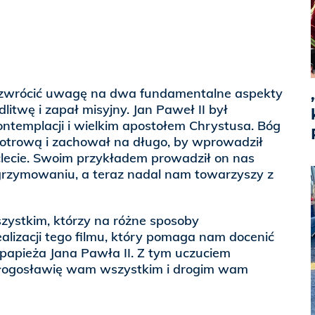
z zwrócić uwagę na dwa fundamentalne aspekty
dlitwę i zapał misyjny. Jan Paweł II był
ontemplacji i wielkim apostołem Chrystusa. Bóg
iotrową i zachował na długo, by wprowadził
ąclecie. Swoim przykładem prowadził on nas
grzymowaniu, a teraz nadal nam towarzyszy z
szystkim, którzy na różne sposoby
alizacji tego filmu, który pomaga nam docenić
papieża Jana Pawła II. Z tym uczuciem
błogosławię wam wszystkim i drogim wam