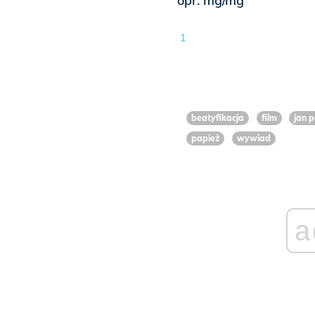
opr. mg/mg
1
beatyfikacja
film
jan 
papież
wywiad
a