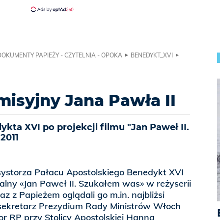
DOKUMENTY PAPIEŻY - CZYTELNIA - OPOKA
BENEDYKT_XVI
misyjny Jana Pawła II
ta XVI po projekcji filmu "Jan Paweł II.
2011
ystorza Pałacu Apostolskiego Benedykt XVI
alny «Jan Paweł II. Szukałem was» w reżyserii
z z Papieżem oglądali go m.in. najbliżsi
sekretarz Prezydium Rady Ministrów Włoch
r RP przy Stolicy Apostolskiej Hanna