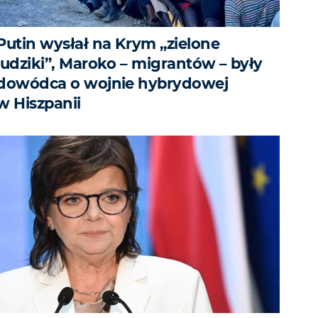
Putin wysłał na Krym „zielone
ludziki”, Maroko – migrantów – były
dowódca o wojnie hybrydowej
w Hiszpanii