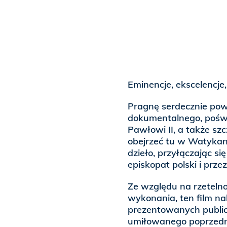
Eminencje, ekscelencje, 
Pragnę serdecznie pow
dokumentalnego, pośw
Pawłowi II, a także sz
obejrzeć tu w Watykan
dzieło, przyłączając si
episkopat polski i prz
Ze względu na rzetelno
wykonania, ten film n
prezentowanych publiczn
umiłowanego poprzedn