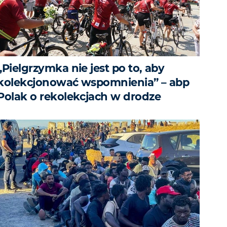
„Pielgrzymka nie jest po to, aby
kolekcjonować wspomnienia” – abp
Polak o rekolekcjach w drodze