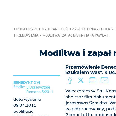
OPOKA.ORG.PL
NAUCZANIE KOŚCIOŁA - CZYTELNIA - OPOKA
PRZEMOWIENIA
MODLITWA I ZAPAŁ MISYJNY JANA PAWŁA II
Modlitwa i zapał 
Przemówienie Benedyk
Szukałem was". 9.04.
BENEDYKT XVI
L'Osservatore
Wieczorem w Sali Kons
Romano 5/2011
obejrzał film dokument
data wydania
Jarosława Szmidta. Wra
09.04.2011
współpracownicy, pod
publikacja
Gianni Letta, ambasado