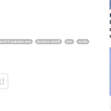
paweł ii szukałem was
jarosław szmidt
kino
media
d