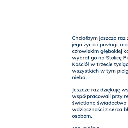
Chciałbym jeszcze ra
jego życia i posługi: mo
człowiekim głębokiej k
wybrał go na Stolicę P
Kościół w trzecie tysi
wszystkich w tym piel
nieba.
Jeszcze raz dziękuję w
współpracowali przy re
świetlane świadectwo 
wdzięczności z serca 
osobom.