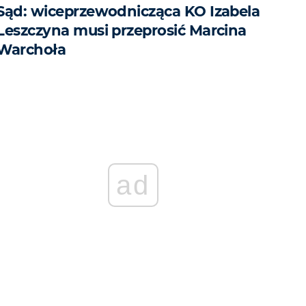
Sąd: wiceprzewodnicząca KO Izabela
Leszczyna musi przeprosić Marcina
Warchoła
ad