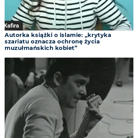
Autorka książki o islamie: „krytyka
szariatu oznacza ochronę życia
muzułmańskich kobiet”