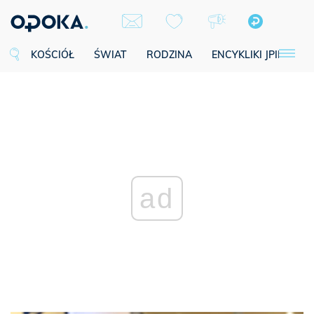
KOŚCIÓŁ
ŚWIAT
RODZINA
ENCYKLIKI JPII
SE
ad