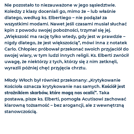
Nie pozostało to niezauważone w jego sąsiedztwie.
Koledzy z klasy doceniali go, mimo że – lub właśnie
dlatego, według ks. Elbertiego – nie podążał za
wszystkimi modami. Nawet jeśli czasami musiał słuchać
kpin z powodu swojej pobożności, trzymał się jej.
„Większość ma rację tylko wtedy, gdy jest w prawdzie –
nigdy dlatego, że jest większością”, mówi inna z notatek
Carlo. Chłopiec próbował przekonać swoich przyjaciół do
swojej wiary, w tym ludzi innych religii. Ks. Elberti zwrócił
uwagę, że niektórzy z tych, którzy się z nim zetknęli,
wyrazili później chęć przyjęcia chrztu.
Młody Włoch był również przekonany: „Krytykowanie
Kościoła oznacza krytykowanie nas samych.
Kościół jest
strażnikiem skarbów, które mogą nas ocalić”.
Taka
postawa, pisze ks. Elberti, pomogła Acutisowi zachować
klarowną tożsamość – bez arogancji, ale z wewnętrzną
stanowczością.