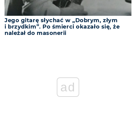
Jego gitarę słychać w „Dobrym, złym
i brzydkim”. Po śmierci okazało się, że
należał do masonerii
REKLAMA