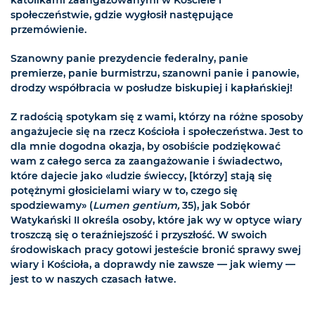
katolikami zaangażowanymi w Kościele i
społeczeństwie, gdzie wygłosił następujące
przemówienie.
Szanowny panie prezydencie federalny, panie
premierze, panie burmistrzu, szanowni panie i panowie,
drodzy współbracia w posłudze biskupiej i kapłańskiej!
Z radością spotykam się z wami, którzy na różne sposoby
angażujecie się na rzecz Kościoła i społeczeństwa. Jest to
dla mnie dogodna okazja, by osobiście podziękować
wam z całego serca za zaangażowanie i świadectwo,
które dajecie jako «ludzie świeccy, [którzy] stają się
potężnymi głosicielami wiary w to, czego się
spodziewamy» (
Lumen gentium,
35), jak Sobór
Watykański II określa osoby, które jak wy w optyce wiary
troszczą się o teraźniejszość i przyszłość. W swoich
środowiskach pracy gotowi jesteście bronić sprawy swej
wiary i Kościoła, a doprawdy nie zawsze — jak wiemy —
jest to w naszych czasach łatwe.