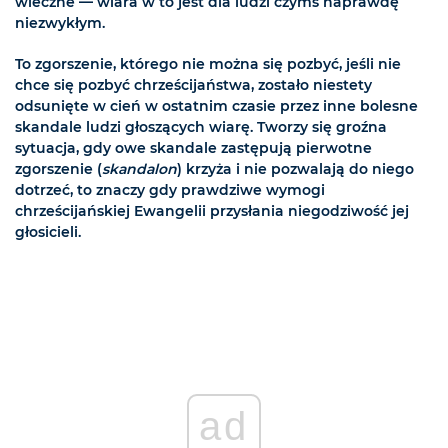
wieczne — wiara w to jest dla ludzi czymś naprawdę
niezwykłym.
To zgorszenie, którego nie można się pozbyć, jeśli nie
chce się pozbyć chrześcijaństwa, zostało niestety
odsunięte w cień w ostatnim czasie przez inne bolesne
skandale ludzi głoszących wiarę. Tworzy się groźna
sytuacja, gdy owe skandale zastępują pierwotne
zgorszenie (
skandalon
) krzyża i nie pozwalają do niego
dotrzeć, to znaczy gdy prawdziwe wymogi
chrześcijańskiej Ewangelii przysłania niegodziwość jej
głosicieli.
ad