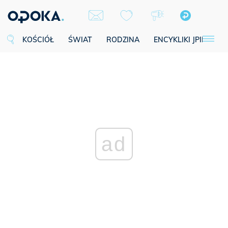
KOŚCIÓŁ
ŚWIAT
RODZINA
ENCYKLIKI JPII
SE
ad