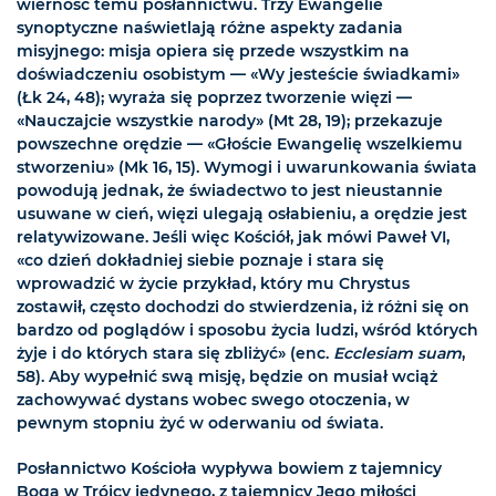
wierność temu posłannictwu. Trzy Ewangelie
synoptyczne naświetlają różne aspekty zadania
misyjnego: misja opiera się przede wszystkim na
doświadczeniu osobistym — «Wy jesteście świadkami»
(Łk 24, 48); wyraża się poprzez tworzenie więzi —
«Nauczajcie wszystkie narody» (Mt 28, 19); przekazuje
powszechne orędzie — «Głoście Ewangelię wszelkiemu
stworzeniu» (Mk 16, 15). Wymogi i uwarunkowania świata
powodują jednak, że świadectwo to jest nieustannie
usuwane w cień, więzi ulegają osłabieniu, a orędzie jest
relatywizowane. Jeśli więc Kościół, jak mówi Paweł VI,
«co dzień dokładniej siebie poznaje i stara się
wprowadzić w życie przykład, który mu Chrystus
zostawił, często dochodzi do stwierdzenia, iż różni się on
bardzo od poglądów i sposobu życia ludzi, wśród których
żyje i do których stara się zbliżyć» (enc.
Ecclesiam suam
,
58). Aby wypełnić swą misję, będzie on musiał wciąż
zachowywać dystans wobec swego otoczenia, w
pewnym stopniu żyć w oderwaniu od świata.
Posłannictwo Kościoła wypływa bowiem z tajemnicy
Boga w Trójcy jedynego, z tajemnicy Jego miłości