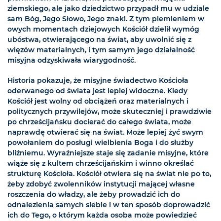
ziemskiego, ale jako dziedzictwo przypadł mu w udziale
sam Bóg, Jego Słowo, Jego znaki. Z tym plemieniem w
owych momentach dziejowych Kościół dzielił wymóg
ubóstwa, otwierającego na świat, aby uwolnić się z
więzów materialnych, i tym samym jego działalność
misyjna odzyskiwała wiarygodność.
Historia pokazuje, że misyjne świadectwo Kościoła
oderwanego od świata jest lepiej widoczne. Kiedy
Kościół jest wolny od obciążeń oraz materialnych i
politycznych przywilejów, może skuteczniej i prawdziwie
po chrześcijańsku docierać do całego świata, może
naprawdę otwierać się na świat. Może lepiej żyć swym
powołaniem do posługi wielbienia Boga i do służby
bliźniemu. Wyraźniejsze staje się zadanie misyjne, które
wiąże się z kultem chrześcijańskim i winno określać
strukturę Kościoła. Kościół otwiera się na świat nie po to,
żeby zdobyć zwolenników instytucji mającej własne
roszczenia do władzy, ale żeby prowadzić ich do
odnalezienia samych siebie i w ten sposób doprowadzić
ich do Tego, o którym każda osoba może powiedzieć