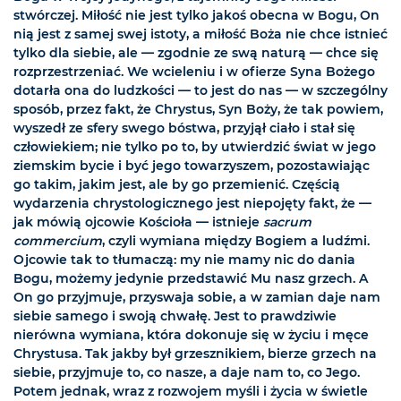
stwórczej. Miłość nie jest tylko jakoś obecna w Bogu, On
nią jest z samej swej istoty, a miłość Boża nie chce istnieć
tylko dla siebie, ale — zgodnie ze swą naturą — chce się
rozprzestrzeniać. We wcieleniu i w ofierze Syna Bożego
dotarła ona do ludzkości — to jest do nas — w szczególny
sposób, przez fakt, że Chrystus, Syn Boży, że tak powiem,
wyszedł ze sfery swego bóstwa, przyjął ciało i stał się
człowiekiem; nie tylko po to, by utwierdzić świat w jego
ziemskim bycie i być jego towarzyszem, pozostawiając
go takim, jakim jest, ale by go przemienić. Częścią
wydarzenia chrystologicznego jest niepojęty fakt, że —
jak mówią ojcowie Kościoła — istnieje
sacrum
commercium
, czyli wymiana między Bogiem a ludźmi.
Ojcowie tak to tłumaczą: my nie mamy nic do dania
Bogu, możemy jedynie przedstawić Mu nasz grzech. A
On go przyjmuje, przyswaja sobie, a w zamian daje nam
siebie samego i swoją chwałę. Jest to prawdziwie
nierówna wymiana, która dokonuje się w życiu i męce
Chrystusa. Tak jakby był grzesznikiem, bierze grzech na
siebie, przyjmuje to, co nasze, a daje nam to, co Jego.
Potem jednak, wraz z rozwojem myśli i życia w świetle