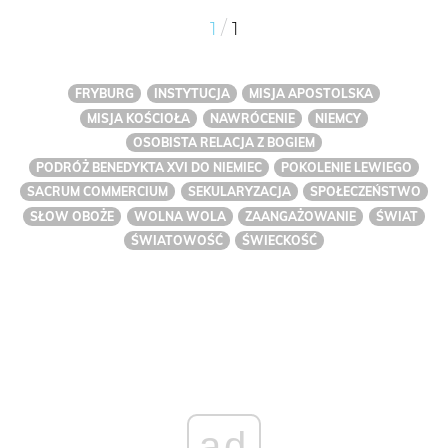
/
1
1
FRYBURG
INSTYTUCJA
MISJA APOSTOLSKA
MISJA KOŚCIOŁA
NAWRÓCENIE
NIEMCY
OSOBISTA RELACJA Z BOGIEM
PODRÓŻ BENEDYKTA XVI DO NIEMIEC
POKOLENIE LEWIEGO
SACRUM COMMERCIUM
SEKULARYZACJA
SPOŁECZEŃSTWO
SŁOW OBOŻE
WOLNA WOLA
ZAANGAŻOWANIE
ŚWIAT
ŚWIATOWOŚĆ
ŚWIECKOŚĆ
ad