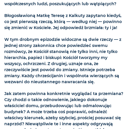
współczesnych ludzi, poszukujących lub wątpiących?
Błogosławioną Matkę Teresę z Kalkuty zapytano kiedyś,
co jest pierwszą rzeczą, którą — według niej — powinno
się zmienić w Kościele. Jej odpowiedź brzmiała: ty i ja!
W tym drobnym epizodzie widoczne są dwie rzeczy — z
jednej strony zakonnica chce powiedzieć swemu
rozmówcy, że Kościół stanowią nie tylko inni, nie tylko
hierarchia, papież i biskupi: Kościół tworzymy my
wszyscy, ochrzczeni. Z drugiej, uznaje ona, że
rzeczywiście jest powód do zmiany. Istnieje potrzeba
zmiany. Każdy chrześcijanin i wspólnota wierzących są
wezwani do nieustannego nawracania się.
Jak zatem powinna konkretnie wyglądać ta przemiana?
Czy chodzi o takie odnowienie, jakiego dokonuje
właściciel domu, przebudowując lub odmalowując
budynek? A może trzeba coś poprawić, odnaleźć
właściwy kierunek, ażeby szybciej, prościej posuwać się
naprzód? Niewątpliwie te i inne aspekty odgrywają