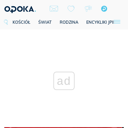
KOŚCIÓŁ
ŚWIAT
RODZINA
ENCYKLIKI JPII
SE
ad