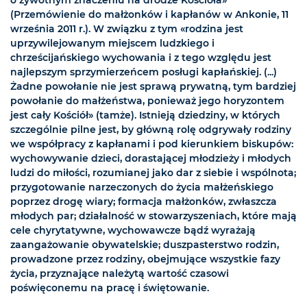
(Przemówienie do małżonków i kapłanów w Ankonie, 11
września 2011 r.). W związku z tym «rodzina jest
uprzywilejowanym miejscem ludzkiego i
chrześcijańskiego wychowania i z tego względu jest
najlepszym sprzymierzeńcem posługi kapłańskiej. (...)
Żadne powołanie nie jest sprawą prywatną, tym bardziej
powołanie do małżeństwa, ponieważ jego horyzontem
jest cały Kościół» (tamże). Istnieją dziedziny, w których
szczególnie pilne jest, by główną rolę odgrywały rodziny
we współpracy z kapłanami i pod kierunkiem biskupów:
wychowywanie dzieci, dorastającej młodzieży i młodych
ludzi do miłości, rozumianej jako dar z siebie i wspólnota;
przygotowanie narzeczonych do życia małżeńskiego
poprzez drogę wiary; formacja małżonków, zwłaszcza
młodych par; działalność w stowarzyszeniach, które mają
cele chyrytatywne, wychowawcze bądź wyrażają
zaangażowanie obywatelskie; duszpasterstwo rodzin,
prowadzone przez rodziny, obejmujące wszystkie fazy
życia, przyznające należytą wartość czasowi
poświęconemu na pracę i świętowanie.