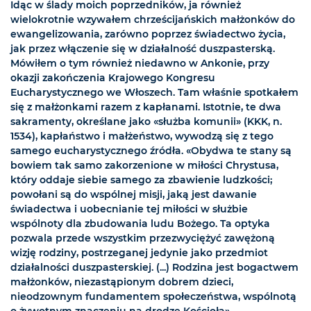
Idąc w ślady moich poprzedników, ja również
wielokrotnie wzywałem chrześcijańskich małżonków do
ewangelizowania, zarówno poprzez świadectwo życia,
jak przez włączenie się w działalność duszpasterską.
Mówiłem o tym również niedawno w Ankonie, przy
okazji zakończenia Krajowego Kongresu
Eucharystycznego we Włoszech. Tam właśnie spotkałem
się z małżonkami razem z kapłanami. Istotnie, te dwa
sakramenty, określane jako «służba komunii» (KKK, n.
1534), kapłaństwo i małżeństwo, wywodzą się z tego
samego eucharystycznego źródła. «Obydwa te stany są
bowiem tak samo zakorzenione w miłości Chrystusa,
który oddaje siebie samego za zbawienie ludzkości;
powołani są do wspólnej misji, jaką jest dawanie
świadectwa i uobecnianie tej miłości w służbie
wspólnoty dla zbudowania ludu Bożego. Ta optyka
pozwala przede wszystkim przezwyciężyć zawężoną
wizję rodziny, postrzeganej jedynie jako przedmiot
działalności duszpasterskiej. (...) Rodzina jest bogactwem
małżonków, niezastąpionym dobrem dzieci,
nieodzownym fundamentem społeczeństwa, wspólnotą
o żywotnym znaczeniu na drodze Kościoła»