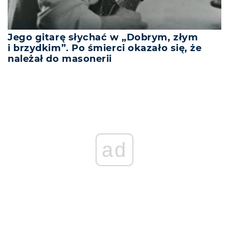
Jego gitarę słychać w „Dobrym, złym
i brzydkim”. Po śmierci okazało się, że
należał do masonerii
ad