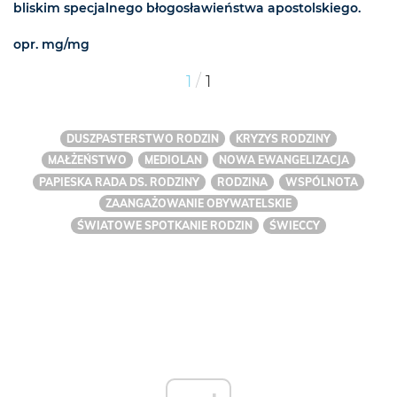
bliskim specjalnego błogosławieństwa apostolskiego.
opr. mg/mg
/
1
1
DUSZPASTERSTWO RODZIN
KRYZYS RODZINY
MAŁŻEŃSTWO
MEDIOLAN
NOWA EWANGELIZACJA
PAPIESKA RADA DS. RODZINY
RODZINA
WSPÓLNOTA
ZAANGAŻOWANIE OBYWATELSKIE
ŚWIATOWE SPOTKANIE RODZIN
ŚWIECCY