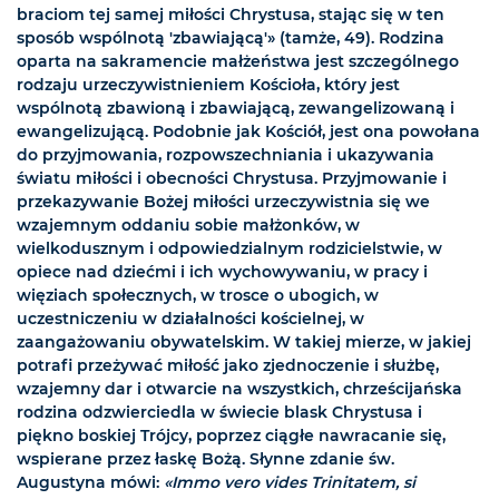
braciom tej samej miłości Chrystusa, stając się w ten
sposób wspólnotą 'zbawiającą'» (tamże, 49). Rodzina
oparta na sakramencie małżeństwa jest szczególnego
rodzaju urzeczywistnieniem Kościoła, który jest
wspólnotą zbawioną i zbawiającą, zewangelizowaną i
ewangelizującą. Podobnie jak Kościół, jest ona powołana
do przyjmowania, rozpowszechniania i ukazywania
światu miłości i obecności Chrystusa. Przyjmowanie i
przekazywanie Bożej miłości urzeczywistnia się we
wzajemnym oddaniu sobie małżonków, w
wielkodusznym i odpowiedzialnym rodzicielstwie, w
opiece nad dziećmi i ich wychowywaniu, w pracy i
więziach społecznych, w trosce o ubogich, w
uczestniczeniu w działalności kościelnej, w
zaangażowaniu obywatelskim. W takiej mierze, w jakiej
potrafi przeżywać miłość jako zjednoczenie i służbę,
wzajemny dar i otwarcie na wszystkich, chrześcijańska
rodzina odzwierciedla w świecie blask Chrystusa i
piękno boskiej Trójcy, poprzez ciągłe nawracanie się,
wspierane przez łaskę Bożą. Słynne zdanie św.
Augustyna mówi:
«Immo vero vides Trinitatem, si