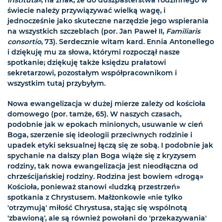
świecie należy przywiązywać wielką wagę, i
jednocześnie jako skuteczne narzędzie jego wspierania
na wszystkich szczeblach (por. Jan Paweł II,
Familiaris
consortio
, 73). Serdecznie witam kard. Ennia Antonellego
i dziękuję mu za słowa, którymi rozpoczął nasze
spotkanie; dziękuję także księdzu prałatowi
sekretarzowi, pozostałym współpracownikom i
wszystkim tutaj przybyłym.
Nowa ewangelizacja w dużej mierze zależy od kościoła
domowego (por. tamże, 65). W naszych czasach,
podobnie jak w epokach minionych, usuwanie w cień
Boga, szerzenie się ideologii przeciwnych rodzinie i
upadek etyki seksualnej łączą się ze sobą. I podobnie jak
spychanie na dalszy plan Boga wiąże się z kryzysem
rodziny, tak nowa ewangelizacja jest nieodłączna od
chrześcijańskiej rodziny. Rodzina jest bowiem «drogą»
Kościoła, ponieważ stanowi «ludzką przestrzeń»
spotkania z Chrystusem. Małżonkowie «nie tylko
'otrzymują' miłość Chrystusa, stając się wspólnotą
'zbawioną', ale są również powołani do 'przekazywania'