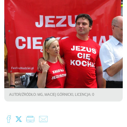
AUTOR/ŹRÓDŁO: MG, MACIEJ GÓRNICKI, LICENCJA: 0