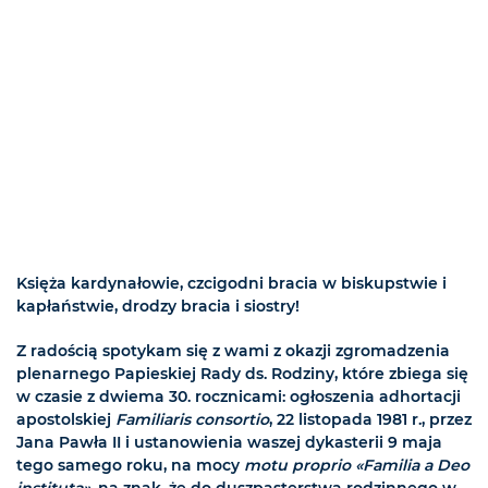
Księża kardynałowie, czcigodni bracia w biskupstwie i
kapłaństwie, drodzy bracia i siostry!
Z radością spotykam się z wami z okazji zgromadzenia
plenarnego Papieskiej Rady ds. Rodziny, które zbiega się
w czasie z dwiema 30. rocznicami: ogłoszenia adhortacji
apostolskiej
Familiaris consortio
, 22 listopada 1981 r., przez
Jana Pawła II i ustanowienia waszej dykasterii 9 maja
tego samego roku, na mocy
motu proprio «Familia a Deo
instituta»
, na znak, że do duszpasterstwa rodzinnego w