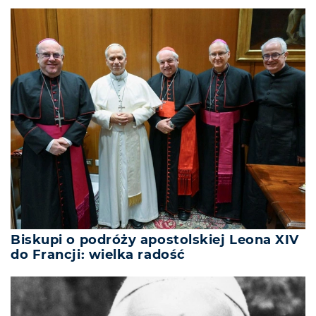
Biskupi o podróży apostolskiej Leona XIV
do Francji: wielka radość