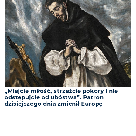
„Miejcie miłość, strzeżcie pokory i nie
odstępujcie od ubóstwa”. Patron
dzisiejszego dnia zmienił Europę