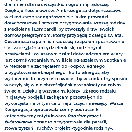
dla mnie i dla nas wszystkich ogromną radością.
Dziękuję Kościołowi św. Ambrożego za dotychczasowe
wielkoduszne zaangażowanie, z jakim prowadzi
dotychczasowe i przyszłe przygotowania. Proszę rodziny
z Mediolanu i Lombardii, by otworzyły drzwi swoich
domów pielgrzymom, którzy przybędą z całego świata.
Gościnność napełni ich radością i zapałem: poznawanie
się i zaprzyjaźnianie, dzielenie się rodzinnymi
przeżyciami i związanym z nimi doświadczeniem wiary
jest czymś wspaniałym. W liście ogłaszającym Spotkanie
w Mediolanie zachęcałem do «odpowiedniego
przygotowania eklezjalnego i kulturalnego», aby
wydarzenie to przyniosło owoce i by w konkretny sposób
włączyły się w nie chrześcijańskie wspólnoty na całym
świecie. Dziękuję wszystkim, którzy już tego rodzaju
inicjatywy podjęli, i zachęcam pozostałych do
wykorzystania w tym celu najbliższych miesięcy. Wasza
Kongregacja opracowała cenny podręcznik
katechetyczny zatytułowany
Rodzina: praca i
świętowanie
; ponadto przygotowała dla parafii,
stowarzyszeń i ruchów projekt «tygodnia rodziny».