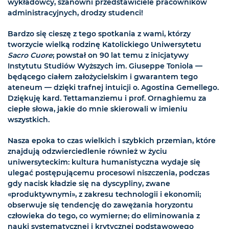
wykładowcy, szanowni przedstawiciele pracowników
administracyjnych, drodzy studenci!
Bardzo się cieszę z tego spotkania z wami, którzy
tworzycie wielką rodzinę Katolickiego Uniwersytetu
Sacro Cuore
; powstał on 90 lat temu z inicjatywy
Instytutu Studiów Wyższych im. Giuseppe Toniola —
będącego ciałem założycielskim i gwarantem tego
ateneum — dzięki trafnej intuicji o. Agostina Gemellego.
Dziękuję kard. Tettamanziemu i prof. Ornaghiemu za
ciepłe słowa, jakie do mnie skierowali w imieniu
wszystkich.
Nasza epoka to czas wielkich i szybkich przemian, które
znajdują odzwierciedlenie również w życiu
uniwersyteckim: kultura humanistyczna wydaje się
ulegać postępującemu procesowi niszczenia, podczas
gdy nacisk kładzie się na dyscypliny, zwane
«produktywnymi», z zakresu technologii i ekonomii;
obserwuje się tendencję do zawężania horyzontu
człowieka do tego, co wymierne; do eliminowania z
nauki systematycznej i krytycznej podstawowego