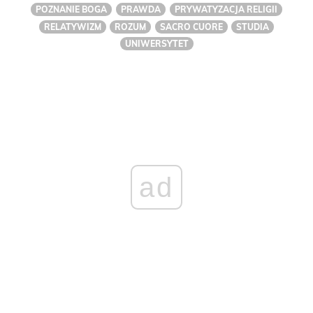
POZNANIE BOGA
PRAWDA
PRYWATYZACJA RELIGII
RELATYWIZM
ROZUM
SACRO CUORE
STUDIA
UNIWERSYTET
ad