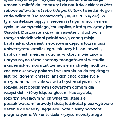
umacnia miłość do literatury i do nauk świeckich: «
Fides
ratione adiuvatur et ratio fide perficitur
», twierdzi Hugon
ze św.Wiktora (
De sacramentis
, 1, III, 30; PL 176, 232). W
tym kontekście bijącym sercem i stałym umocnieniem
życia uniwersyteckiego jest kaplica, z którą związany jest
Ośrodek Duszpasterski; w nim asystenci duchowi z
różnych siedzib winni pełnić swoją cenną misję
kapłańską, która jest nieodzowną częścią tożsamości
uniwersytetu katolickiego. Jak uczy bł. Jan Paweł II,
kaplica «jest miejscem ducha, w którym wierzący w
Chrystusa, na różne sposoby zaangażowani w studia
akademickie, mogą zatrzymać się na chwilę modlitwy,
znaleźć duchowy pokarm i wskazania na dalszą drogę;
jest 'poligonem' chrześcijańskich cnót, gdzie życie
otrzymane na chrzcie wzrasta i systematycznie się
rozwija. Jest gościnnym i otwartym domem dla
wszystkich, którzy idąc za głosem Nauczyciela,
rozbrzmiewającym w ich wnętrzu, stają się
poszukiwaczami prawdy i służą ludzkości przez wytrwałe
dążenie do wiedzy, sięgającej poza ciasny horyzont
pragmatyzmu. W kontekście kryzysu nowożytnego