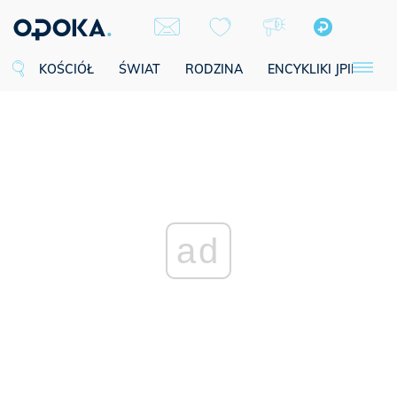
KOŚCIÓŁ
ŚWIAT
RODZINA
ENCYKLIKI JPII
SE
ad