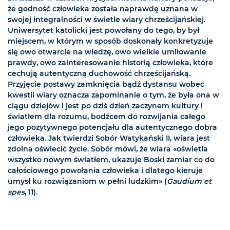
że godność człowieka została naprawdę uznana w
swojej integralności w świetle wiary chrześcijańskiej.
Uniwersytet katolicki jest powołany do tego, by był
miejscem, w którym w sposób doskonały konkretyzuje
się owo otwarcie na wiedzę, owo wielkie umiłowanie
prawdy, owo zainteresowanie historią człowieka, które
cechują autentyczną duchowość chrześcijańską.
Przyjęcie postawy zamknięcia bądź dystansu wobec
kwestii wiary oznacza zapominanie o tym, że była ona w
ciągu dziejów i jest po dziś dzień zaczynem kultury i
światłem dla rozumu, bodźcem do rozwijania całego
jego pozytywnego potencjału dla autentycznego dobra
człowieka. Jak twierdzi Sobór Watykański II, wiara jest
zdolna oświecić życie. Sobór mówi, że wiara «oświetla
wszystko nowym światłem, ukazuje Boski zamiar co do
całościowego powołania człowieka i dlatego kieruje
umysł ku rozwiązaniom w pełni ludzkim» (
Gaudium et
spes
, 11).