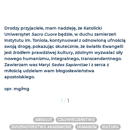
Drodzy przyjaciele, mam nadzieję, że Katolicki
Uniwersytet
Sacro Cuore
będzie, w duchu zamierzeń
Instytutu im. Toniola, kontynuował z odnowioną ufnością
swoją drogę, pokazując skutecznie, że światło Ewangelii
jest źródłem prawdziwej kultury, zdolnym wyzwalać siły
nowego humanizmu, integralnego, transcendentnego.
Zawierzam was Maryi
Sedes Sapientiae
i z serca z
miłością udzielam wam błogosławieństwa
apostolskiego.
opr. mg/mg
/
1
1
ABSOLUT
CZŁOWIECZEŃSTWO
DUSZPASTERSTWO AKADEMICKIE
HUMANIZM
KULTURA