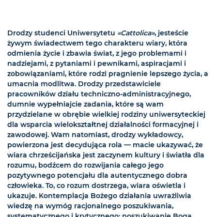
Drodzy studenci Uniwersytetu
«Cattolica»
, jesteście
żywym świadectwem tego charakteru wiary, która
odmienia życie i zbawia świat, z jego problemami i
nadziejami, z pytaniami i pewnikami, aspiracjami i
zobowiązaniami, które rodzi pragnienie lepszego życia, a
umacnia modlitwa. Drodzy przedstawiciele
pracowników działu techniczno-administracyjnego,
dumnie wypełniajcie zadania, które są wam
przydzielane w obrębie wielkiej rodziny uniwersyteckiej
dla wsparcia wielokształtnej działalności formacyjnej i
zawodowej. Wam natomiast, drodzy wykładowcy,
powierzona jest decydująca rola — macie ukazywać, że
wiara chrześcijańska jest zaczynem kultury i światła dla
rozumu, bodźcem do rozwijania całego jego
pozytywnego potencjału dla autentycznego dobra
człowieka. To, co rozum dostrzega, wiara oświetla i
ukazuje. Kontemplacja Bożego działania uwrażliwia
wiedzę na wymóg racjonalnego poszukiwania,
systematycznego i krytycznego; poszukiwanie Boga