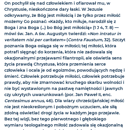
On pochylił się nad człowiekiem i ofiarował mu, w
Chrystusie, nieskończone dary łaski. W Jezusie
odkrywamy, że Bóg jest miłością i że tylko przez miłość
możemy Go poznać: «Każdy, kto miłuje, narodził się z
Boga i zna Boga (...) bo Bóg jest miłością» (1 J 4, 7. 8) —
mówi św. Jan. A św. Augustyn twierdzi: «
Non intratur in
veritatem nisi per caritatem»
(
Contra Faustum
, 32). Szczyt
poznania Boga osiąga się w miłości; tej miłości, która
potrafi sięgnąć do korzenia, która nie zadowala się
okazjonalnymi przejawami filantropii, ale oświetla sens
życia prawdą Chrystusa, która przemienia serce
człowieka i ocala je od egoizmów, powodujących nędzę i
śmierć. Człowiek potrzebuje miłości, człowiek potrzebuje
prawdy, aby nie zmarnować kruchego skarbu wolności i
nie być wystawionym na pastwę namiętności i jawnych
czy ukrytych uwarunkowań (por. Jan Paweł II, enc.
Centesimus annus
, 46). Dla wiary chrześcijańskiej miłość
nie jest nieokreślonym i pobożnym uczuciem, ale siłą
zdolną oświetlać drogi życia w każdym jego przejawie.
Bez tej wizji, bez tego pierwotnego i głębokiego
wymiaru teologalnego miłość zadowala się okazjonalną