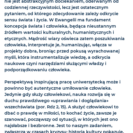
nie jest abstrakcyjnym dociekaniem, oderwanym od
codziennej rzeczywistości, lecz jest ostatecznym
pytaniem, od którego zdecydowanie zależy odkrycie
sensu świata i życia. W Ewangelii ma fundament
koncepcja świata i człowieka, będąca nieustannym
źródłem wartości kulturalnych, humanistycznych i
etycznych. Mądrość wiary oświeca zatem poszukiwania
człowieka, interpretuje je, humanizując, włącza w
projekty dobra, broniąc przed pokusą wyrachowanej
myśli, która instrumentalizuje wiedzę, a odkrycia
naukowe czyni narzędziami służącymi władzy i
podporządkowaniu człowieka.
Perspektywą inspirującą pracę uniwersytecką może i
powinno być autentyczne umiłowanie człowieka.
Jedynie gdy służy człowiekowi, nauka rozwija się w
duchu prawdziwego «uprawiania i doglądania»
wszechświata (por. Rdz 2, 15). A służyć człowiekowi to
dbać o prawdę w miłości, to kochać życie, zawsze je
szanować, począwszy od sytuacji, w których jest ono
najsłabsze i bezbronne. Jest to naszym zadaniem,
zwłaszcza w czasach kryzysu: historia kultury pokazuje,