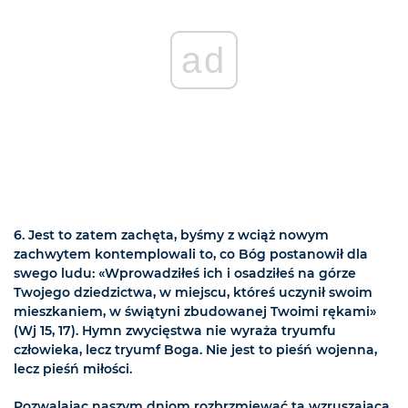
ad
6. Jest to zatem zachęta, byśmy z wciąż nowym
zachwytem kontemplowali to, co Bóg postanowił dla
swego ludu: «Wprowadziłeś ich i osadziłeś na górze
Twojego dziedzictwa, w miejscu, któreś uczynił swoim
mieszkaniem, w świątyni zbudowanej Twoimi rękami»
(Wj 15, 17). Hymn zwycięstwa nie wyraża tryumfu
człowieka, lecz tryumf Boga. Nie jest to pieśń wojenna,
lecz pieśń miłości.
Pozwalając naszym dniom rozbrzmiewać tą wzruszającą