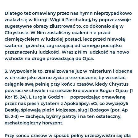
Dlatego też omawiany przez nas hymn nieprzypadkowo
znalazł się w liturgii Wigilii Paschalnej, by poprzez swoje
sugestywne obrazy zilustrować to, co dokonało się w
Chrystusie. W Nim zostaliśmy ocaleni nie przed
ciemiężycielem w ludzkiej postaci, lecz przed niewolą
szatana i grzechu, zagrażającą od samego początku
przeznaczeniu ludzkości. Wraz z Nim ludzkość na nowo
wchodzi na drogę prowadzącą do Ojca.
3. Wyzwolenie to, zrealizowane już w misterium i obecne
w chrzcie jako ziarno życia przeznaczone, by wzrastać,
osiągnie swą pełnię przy końcu czasów, kiedy Chrystus
powróci w chwale i «przekaże królowanie Bogu i Ojcu» (1
Kor 15, 24). Liturgia Godzin — poprzedzając omawianą
przez nas pieśń cytatem z Apokalipsy: «Ci, co zwyciężyli
Bestię, śpiewają pieśń Mojżesza, sługi Bożego» (por. Ap
15, 2-3) — zachęca, byśmy patrzyli na ten ostateczny,
eschatologiczny horyzont.
Przy końcu czasów w sposób pełny urzeczywistni się dla