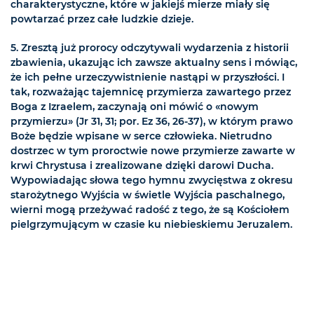
charakterystyczne, które w jakiejś mierze miały się
powtarzać przez całe ludzkie dzieje.
5. Zresztą już prorocy odczytywali wydarzenia z historii
zbawienia, ukazując ich zawsze aktualny sens i mówiąc,
że ich pełne urzeczywistnienie nastąpi w przyszłości. I
tak, rozważając tajemnicę przymierza zawartego przez
Boga z Izraelem, zaczynają oni mówić o «nowym
przymierzu» (Jr 31, 31; por. Ez 36, 26-37), w którym prawo
Boże będzie wpisane w serce człowieka. Nietrudno
dostrzec w tym proroctwie nowe przymierze zawarte w
krwi Chrystusa i zrealizowane dzięki darowi Ducha.
Wypowiadając słowa tego hymnu zwycięstwa z okresu
starożytnego Wyjścia w świetle Wyjścia paschalnego,
wierni mogą przeżywać radość z tego, że są Kościołem
pielgrzymującym w czasie ku niebieskiemu Jeruzalem.