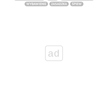
WYBAWIENIE
ZASADZKA
ŚPIEW
ad