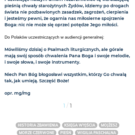
pieśnią chwały starożytnych Żydów, idziemy po drogach
świata nie pozbawionych zasadzek, zagrożeń, cierpienia
i jesteśmy pewni, że ogarnia nas miłosierne spojrzenie
Boga: nic nie może się oprzeć potędze Jego miłości.
Do Polaków uczestniczących w audiencji generalnej:
Mówiliśmy dzisiaj o Psalmach liturgicznych, ale górale
mają swój sposób chwalenia Pana Boga i swoje melodie,
i swoje słowa, i swoje instrumenty.
Niech Pan Bóg błogosławi wszystkim, którzy Go chwalą
tak, jak umieją. Szczęść Boże!
opr. mg/mg
/
1
1
HISTORIA ZBAWIENIA
KSIĘGA WYJŚCIA
MOJŻESZ
MORZE CZERWONE
PIEŚŃ
WIGILIA PASCHALNA