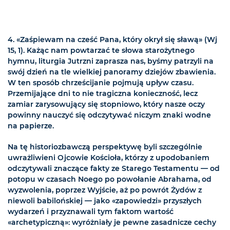
4. «Zaśpiewam na cześć Pana, który okrył się sławą» (Wj
15, 1). Każąc nam powtarzać te słowa starożytnego
hymnu, liturgia Jutrzni zaprasza nas, byśmy patrzyli na
swój dzień na tle wielkiej panoramy dziejów zbawienia.
W ten sposób chrześcijanie pojmują upływ czasu.
Przemijające dni to nie tragiczna konieczność, lecz
zamiar zarysowujący się stopniowo, który nasze oczy
powinny nauczyć się odczytywać niczym znaki wodne
na papierze.
Na tę historiozbawczą perspektywę byli szczególnie
uwrażliwieni Ojcowie Kościoła, którzy z upodobaniem
odczytywali znaczące fakty ze Starego Testamentu — od
potopu w czasach Noego po powołanie Abrahama, od
wyzwolenia, poprzez Wyjście, aż po powrót Żydów z
niewoli babilońskiej — jako «zapowiedzi» przyszłych
wydarzeń i przyznawali tym faktom wartość
«archetypiczną»: wyróżniały je pewne zasadnicze cechy