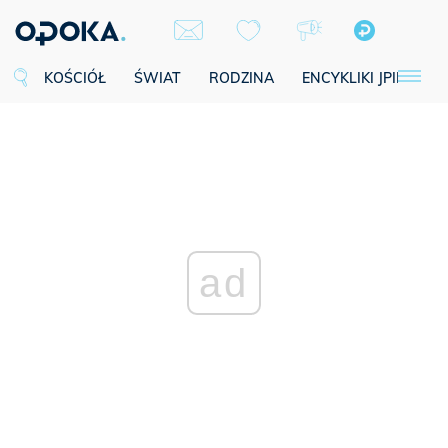
KOŚCIÓŁ
ŚWIAT
RODZINA
ENCYKLIKI JPII
SE
ad