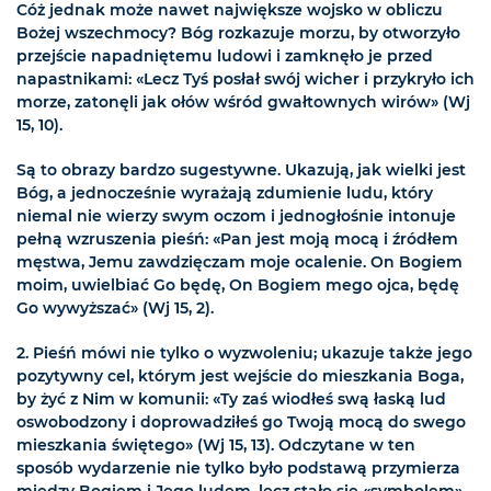
Cóż jednak może nawet największe wojsko w obliczu
Bożej wszechmocy? Bóg rozkazuje morzu, by otworzyło
przejście napadniętemu ludowi i zamknęło je przed
napastnikami: «Lecz Tyś posłał swój wicher i przykryło ich
morze, zatonęli jak ołów wśród gwałtownych wirów» (Wj
15, 10).
Są to obrazy bardzo sugestywne. Ukazują, jak wielki jest
Bóg, a jednocześnie wyrażają zdumienie ludu, który
niemal nie wierzy swym oczom i jednogłośnie intonuje
pełną wzruszenia pieśń: «Pan jest moją mocą i źródłem
męstwa, Jemu zawdzięczam moje ocalenie. On Bogiem
moim, uwielbiać Go będę, On Bogiem mego ojca, będę
Go wywyższać» (Wj 15, 2).
2. Pieśń mówi nie tylko o wyzwoleniu; ukazuje także jego
pozytywny cel, którym jest wejście do mieszkania Boga,
by żyć z Nim w komunii: «Ty zaś wiodłeś swą łaską lud
oswobodzony i doprowadziłeś go Twoją mocą do swego
mieszkania świętego» (Wj 15, 13). Odczytane w ten
sposób wydarzenie nie tylko było podstawą przymierza