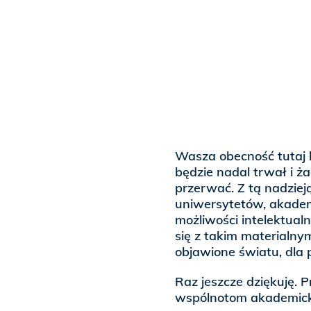
Wasza obecność tutaj b
będzie nadal trwał i ż
przerwać. Z tą nadziej
uniwersytetów, akademi
możliwości intelektual
się z takim materialn
objawione światu, dla
Raz jeszcze dziękuję. 
wspólnotom akademick