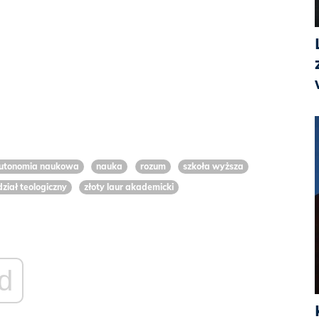
utonomia naukowa
nauka
rozum
szkoła wyższa
ział teologiczny
złoty laur akademicki
d