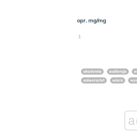
opr. mg/mg
1
akademia
audiencja
a
uniwersytet
wiara
wyd
a