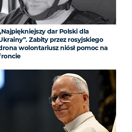
„Najpiękniejszy dar Polski dla
Ukrainy”. Zabity przez rosyjskiego
drona wolontariusz niósł pomoc na
froncie