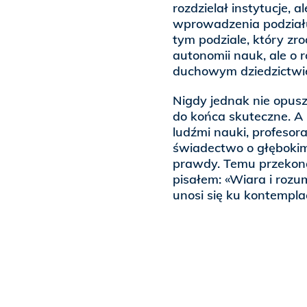
rozdzielał instytucje,
wprowadzenia podziału
tym podziale, który zr
autonomii nauk, ale o r
duchowym dziedzictwi
Nigdy jednak nie opusz
do końca skuteczne. A 
ludźmi nauki, profesor
świadectwo o głębokim
prawdy. Temu przekona
pisałem: «Wiara i rozu
unosi się ku kontemplacj