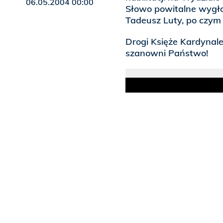
06.05.2004 00:00
Słowo powitalne wygłos
Tadeusz Luty, po czym 
Drogi Księże Kardynale
szanowni Państwo!