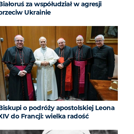
Białoruś za współudział w agresji
przeciw Ukrainie
Biskupi o podróży apostolskiej Leona
XIV do Francji: wielka radość