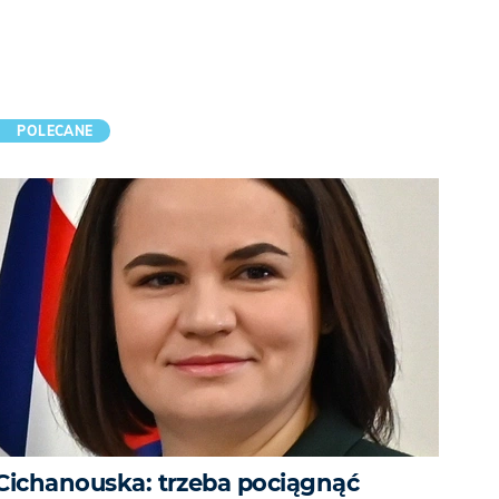
POLECANE
Cichanouska: trzeba pociągnąć