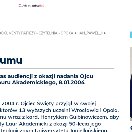
DOKUMENTY PAPIEŻY - CZYTELNIA - OPOKA
JAN_PAWEL_II
ozumu
s audiencji z okazji nadania Ojcu
uru Akademickiego, 8.01.2004
2004 r. Ojciec Święty przyjął w swojej
ektorów 13 wyższych uczelni Wrocławia i Opola.
anu wraz z kard. Henrykiem Gulbinowiczem, aby
y Laur Akademicki z okazji 50-lecia jego
e Teologicznym Uniwersytetu Jagiellońskiego.