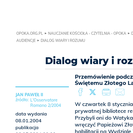
OPOKA.ORG.PL
NAUCZANIE KOŚCIOŁA - CZYTELNIA - OPOKA
AUDIENCJE
DIALOG WIARY I ROZUMU
Dialog wiary i r
Przemówienie podcza
Świętemu Złotego La
JAN PAWEŁ II
L'Osservatore
W czwartek 8 stycznia 
Romano 2/2004
prywatnej bibliotece r
data wydania
Przybyli oni do Watyk
08.01.2004
wręczyć Papieżowi Złot
publikacja
habilitacji na Wydzial