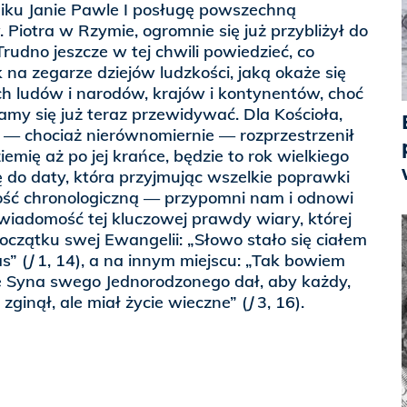
ku Janie Pawle I posługę powszechną
 Piotra w Rzymie, ogromnie się już przybliżył do
rudno jeszcze w tej chwili powiedzieć, co
 na zegarze dziejów ludzkości, jaką okaże się
h ludów i narodów, krajów i kontynentów, choć
my się już teraz przewidywać. Dla Kościoła,
 — chociaż nierównomiernie — rozprzestrzenił
ziemię aż po jej krańce, będzie to rok wielkiego
ię do daty, która przyjmując wszelkie poprawki
ść chronologiczną — przypomni nam i odnowi
wiadomość tej kluczowej prawdy wiary, której
oczątku swej Ewangelii: „Słowo stało się ciałem
s” (
J
1, 14), a na innym miejscu: „Tak bowiem
e Syna swego Jednorodzonego dał, aby każdy,
 zginął, ale miał życie wieczne” (
J
3, 16).