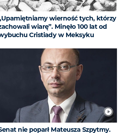
„Upamiętniamy wierność tych, którzy
zachowali wiarę”. Minęło 100 lat od
wybuchu Cristiady w Meksyku
Senat nie poparł Mateusza Szpytmy.