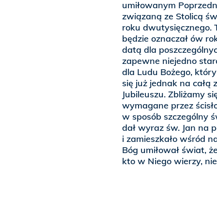
umiłowanym Poprzedni
związaną ze Stolicą św.
roku dwutysięcznego. T
będzie oznaczał ów rok
datą dla poszczególnyc
zapewne niejedno stara
dla Ludu Bożego, który
się już jednak na całą 
Jubileuszu. Zbliżamy s
wymagane przez ścisło
w sposób szczególny ś
dał wyraz św. Jan na p
i zamieszkało wśród na
Bóg umiłował świat, ż
kto w Niego wierzy, nie