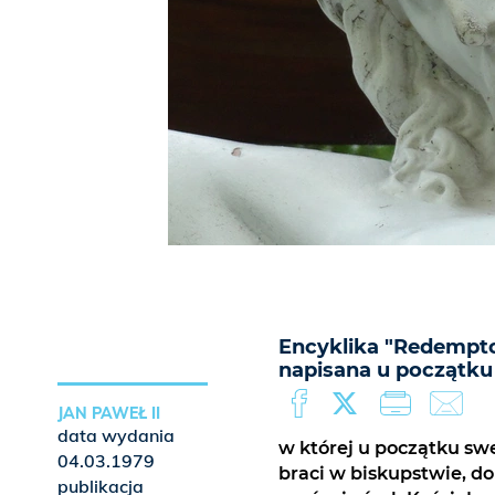
Encyklika "Redempto
napisana u początku 
JAN PAWEŁ II
data wydania
w której u początku swe
04.03.1979
braci w biskupstwie, d
publikacja