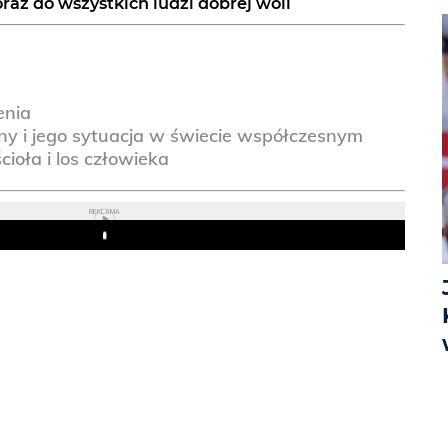
oraz do wszystkich ludzi dobrej woli
enia
ony i jego sytuacja w świecie współczesnym
cioła i los człowieka
REKLAMA
Play