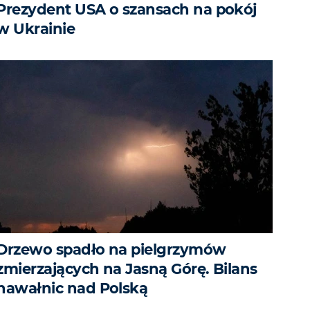
Prezydent USA o szansach na pokój
w Ukrainie
Drzewo spadło na pielgrzymów
zmierzających na Jasną Górę. Bilans
nawałnic nad Polską