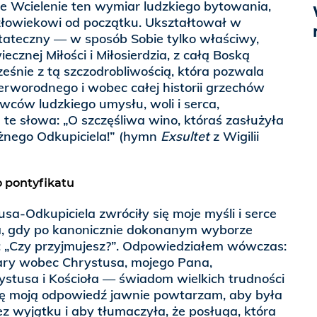
e Wcielenie ten wymiar ludzkiego bytowania,
człowiekowi od początku. Ukształtował w
stateczny — w sposób Sobie tylko właściwy,
cznej Miłości i Miłosierdzia, z całą Boską
śnie z tą szczodrobliwością, która pozwala
rworodnego i wobec całej historii grzechów
ców ludzkiego umysłu, woli i serca,
te słowa: „O szczęśliwa wino, któraś zasłużyła
ężnego Odkupiciela!” (hymn
Exsultet
z Wigilii
 pontyfikatu
sa-Odkupiciela zwróciły się moje myśli i serce
a, gdy po kanonicznie dokonanym wyborze
: „Czy przyjmujesz?”. Odpowiedziałem wówczas:
ary wobec Chrystusa, mojego Pana,
ystusa i Kościoła — świadom wielkich trudności
j tę moją odpowiedź jawnie powtarzam, aby była
 wyjątku i aby tłumaczyła, że posługa, która