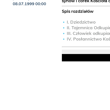
synów i córek Kościoła 
08.07.1999 00:00
Spis rozdziałów
I. Dziedzictwo
II. Tajemnica Odkupi
III. Człowiek odkupi
IV. Posłannictwo Koś