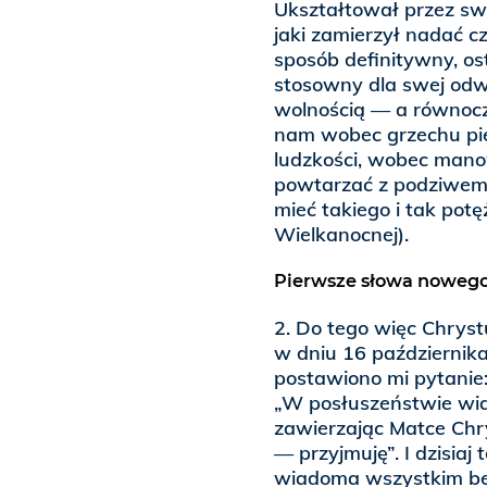
Ukształtował przez sw
jaki zamierzył nadać 
sposób definitywny, o
stosowny dla swej odwie
wolnością — a równocze
nam wobec grzechu pie
ludzkości, wobec manow
powtarzać z podziwem 
mieć takiego i tak pot
Wielkanocnej).
Pierwsze słowa nowego
2. Do tego więc Chrystu
w dniu 16 październik
postawiono mi pytanie
„W posłuszeństwie wi
zawierzając Matce Chr
— przyjmuję”. I dzisia
wiadoma wszystkim bez