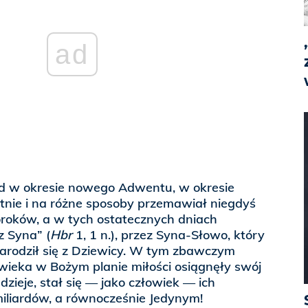
ad
d w okresie nowego Adwentu, w okresie
tnie i na różne sposoby przemawiał niegdyś
oroków, a w tych ostatecznych dniach
z Syna” (
Hbr
1, 1 n.), przez Syna-Słowo, który
 narodził się z Dziewicy. W tym zbawczym
wieka w Bożym planie miłości osiągnęły swój
dzieje, stał się — jako człowiek — ich
iliardów, a równocześnie Jedynym!