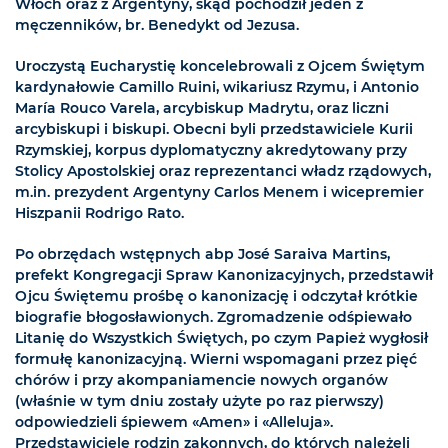
Włoch oraz z Argentyny, skąd pochodził jeden z
męczenników, br. Benedykt od Jezusa.
Uroczystą Eucharystię koncelebrowali z Ojcem Świętym
kardynałowie Camillo Ruini, wikariusz Rzymu, i Antonio
María Rouco Varela, arcybiskup Madrytu, oraz liczni
arcybiskupi i biskupi. Obecni byli przedstawiciele Kurii
Rzymskiej, korpus dyplomatyczny akredytowany przy
Stolicy Apostolskiej oraz reprezentanci władz rządowych,
m.in. prezydent Argentyny Carlos Menem i wicepremier
Hiszpanii Rodrigo Rato.
Po obrzędach wstępnych abp José Saraiva Martins,
prefekt Kongregacji Spraw Kanonizacyjnych, przedstawił
Ojcu Świętemu prośbę o kanonizację i odczytał krótkie
biografie błogosławionych. Zgromadzenie odśpiewało
Litanię do Wszystkich Świętych, po czym Papież wygłosił
formułę kanonizacyjną. Wierni wspomagani przez pięć
chórów i przy akompaniamencie nowych organów
(właśnie w tym dniu zostały użyte po raz pierwszy)
odpowiedzieli śpiewem «Amen» i «Alleluja».
Przedstawiciele rodzin zakonnych, do których należeli