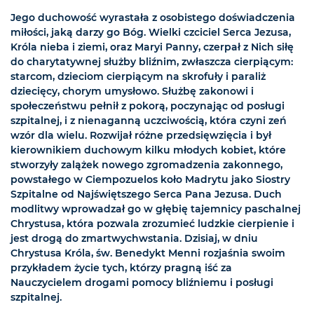
Jego duchowość wyrastała z osobistego doświadczenia
miłości, jaką darzy go Bóg. Wielki czciciel Serca Jezusa,
Króla nieba i ziemi, oraz Maryi Panny, czerpał z Nich siłę
do charytatywnej służby bliźnim, zwłaszcza cierpiącym:
starcom, dzieciom cierpiącym na skrofuły i paraliż
dziecięcy, chorym umysłowo. Służbę zakonowi i
społeczeństwu pełnił z pokorą, poczynając od posługi
szpitalnej, i z nienaganną uczciwością, która czyni zeń
wzór dla wielu. Rozwijał różne przedsięwzięcia i był
kierownikiem duchowym kilku młodych kobiet, które
stworzyły zalążek nowego zgromadzenia zakonnego,
powstałego w Ciempozuelos koło Madrytu jako Siostry
Szpitalne od Najświętszego Serca Pana Jezusa. Duch
modlitwy wprowadzał go w głębię tajemnicy paschalnej
Chrystusa, która pozwala zrozumieć ludzkie cierpienie i
jest drogą do zmartwychwstania. Dzisiaj, w dniu
Chrystusa Króla, św. Benedykt Menni rozjaśnia swoim
przykładem życie tych, którzy pragną iść za
Nauczycielem drogami pomocy bliźniemu i posługi
szpitalnej.