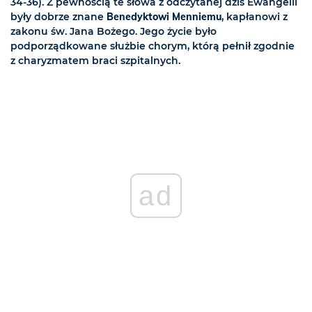
34-36). Z pewnością te słowa z odczytanej dziś Ewangelii
były dobrze znane
Benedyktowi Menniemu
, kapłanowi z
zakonu św. Jana Bożego. Jego życie było
podporządkowane służbie chorym, którą pełnił zgodnie
z charyzmatem braci szpitalnych.
ad