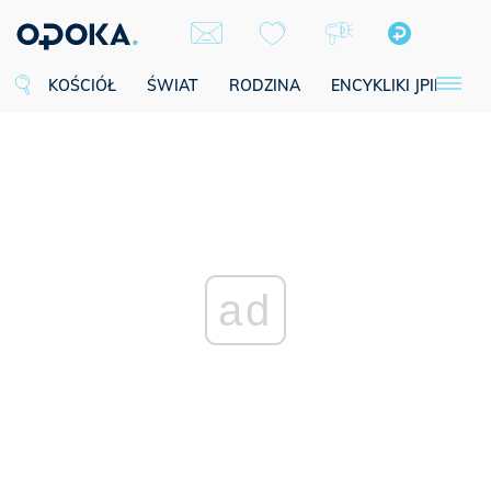
KOŚCIÓŁ
ŚWIAT
RODZINA
ENCYKLIKI JPII
SE
ad