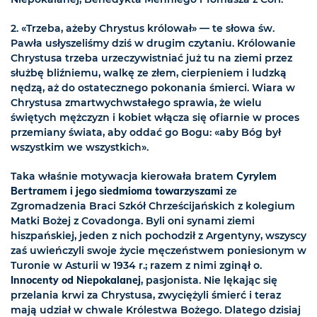
2. «Trzeba, ażeby Chrystus królował» — te słowa św.
Pawła usłyszeliśmy dziś w drugim czytaniu. Królowanie
Chrystusa trzeba urzeczywistniać już tu na ziemi przez
służbę bliźniemu, walkę ze złem, cierpieniem i ludzką
nędzą, aż do ostatecznego pokonania śmierci. Wiara w
Chrystusa zmartwychwstałego sprawia, że wielu
świętych mężczyzn i kobiet włącza się ofiarnie w proces
przemiany świata, aby oddać go Bogu: «aby Bóg był
wszystkim we wszystkich».
Taka właśnie motywacja kierowała bratem
Cyrylem
Bertramem i jego siedmioma towarzyszami
ze
Zgromadzenia Braci Szkół Chrześcijańskich z kolegium
Matki Bożej z Covadonga. Byli oni synami ziemi
hiszpańskiej, jeden z nich pochodził z Argentyny, wszyscy
zaś uwieńczyli swoje życie męczeństwem poniesionym w
Turonie w Asturii w 1934 r.; razem z nimi zginął o.
Innocenty od Niepokalanej
, pasjonista. Nie lękając się
przelania krwi za Chrystusa, zwyciężyli śmierć i teraz
mają udział w chwale Królestwa Bożego. Dlatego dzisiaj