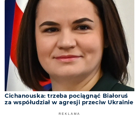
Cichanouska: trzeba pociągnąć Białoruś
za współudział w agresji przeciw Ukrainie
REKLAMA