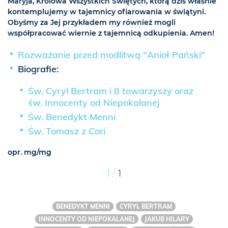
Maryja, Królowa Wszystkich Świętych, którą dziś właśnie
kontemplujemy w tajemnicy ofiarowania w świątyni.
Obyśmy za Jej przykładem my również mogli
współpracować wiernie z tajemnicą odkupienia. Amen!
Rozważanie przed modlitwą "Anioł Pański"
Biografie:
Św. Cyryl Bertram i 8 towarzyszy oraz
św. Innocenty od Niepokalanej
Św. Benedykt Menni
Św. Tomasz z Cori
opr. mg/mg
/
1
1
BENEDYKT MENNI
CYRYL BERTRAM
INNOCENTY OD NIEPOKALANEJ
JAKUB HILARY