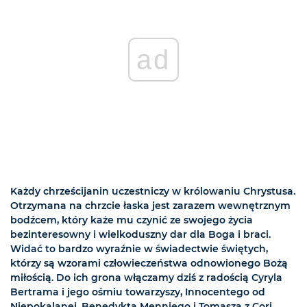
ad
Każdy chrześcijanin uczestniczy w królowaniu Chrystusa.
Otrzymana na chrzcie łaska jest zarazem wewnętrznym
bodźcem, który każe mu czynić ze swojego życia
bezinteresowny i wielkoduszny dar dla Boga i braci.
Widać to bardzo wyraźnie w świadectwie świętych,
którzy są wzorami człowieczeństwa odnowionego Bożą
miłością. Do ich grona włączamy dziś z radością Cyryla
Bertrama i jego ośmiu towarzyszy, Innocentego od
Niepokalanej, Benedykta Menniego i Tomasza z Cori.