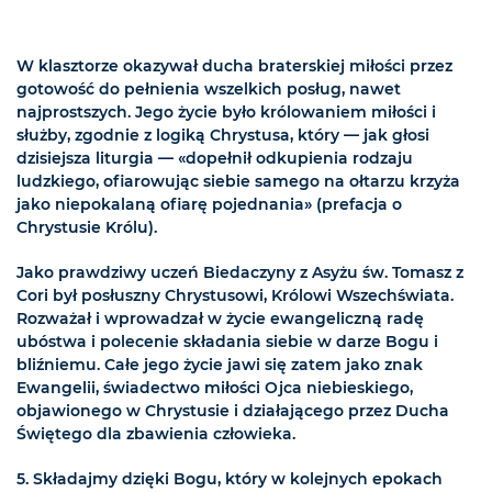
W klasztorze okazywał ducha braterskiej miłości przez
gotowość do pełnienia wszelkich posług, nawet
najprostszych. Jego życie było królowaniem miłości i
służby, zgodnie z logiką Chrystusa, który — jak głosi
dzisiejsza liturgia — «dopełnił odkupienia rodzaju
ludzkiego, ofiarowując siebie samego na ołtarzu krzyża
jako niepokalaną ofiarę pojednania» (prefacja o
Chrystusie Królu).
Jako prawdziwy uczeń Biedaczyny z Asyżu św. Tomasz z
Cori był posłuszny Chrystusowi, Królowi Wszechświata.
Rozważał i wprowadzał w życie ewangeliczną radę
ubóstwa i polecenie składania siebie w darze Bogu i
bliźniemu. Całe jego życie jawi się zatem jako znak
Ewangelii, świadectwo miłości Ojca niebieskiego,
objawionego w Chrystusie i działającego przez Ducha
Świętego dla zbawienia człowieka.
5. Składajmy dzięki Bogu, który w kolejnych epokach