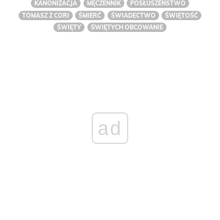
KANONIZACJA
MĘCZENNIK
POSŁUSZEŃSTWO
TOMASZ Z CORI
ŚMIERĆ
ŚWIADECTWO
ŚWIĘTOŚĆ
ŚWIĘTY
ŚWIĘTYCH OBCOWANIE
ad