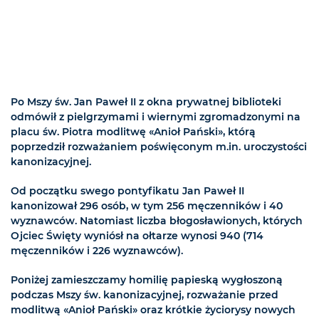
Po Mszy św. Jan Paweł II z okna prywatnej biblioteki
odmówił z pielgrzymami i wiernymi zgromadzonymi na
placu św. Piotra modlitwę «Anioł Pański», którą
poprzedził rozważaniem poświęconym m.in. uroczystości
kanonizacyjnej.
Od początku swego pontyfikatu Jan Paweł II
kanonizował 296 osób, w tym 256 męczenników i 40
wyznawców. Natomiast liczba błogosławionych, których
Ojciec Święty wyniósł na ołtarze wynosi 940 (714
męczenników i 226 wyznawców).
Poniżej zamieszczamy homilię papieską wygłoszoną
podczas Mszy św. kanonizacyjnej, rozważanie przed
modlitwą «Anioł Pański» oraz krótkie życiorysy nowych