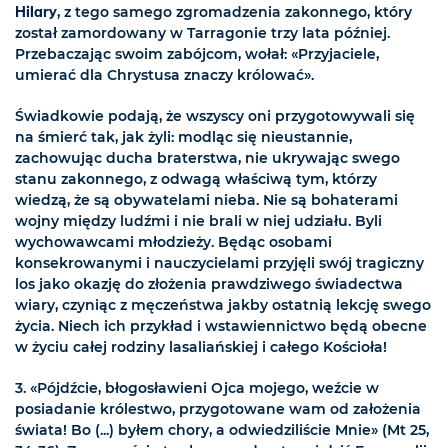
Hilary
, z tego samego zgromadzenia zakonnego, który
został zamordowany w Tarragonie trzy lata później.
Przebaczając swoim zabójcom, wołał: «Przyjaciele,
umierać dla Chrystusa znaczy królować».
Świadkowie podają, że wszyscy oni przygotowywali się
na śmierć tak, jak żyli: modląc się nieustannie,
zachowując ducha braterstwa, nie ukrywając swego
stanu zakonnego, z odwagą właściwą tym, którzy
wiedzą, że są obywatelami nieba. Nie są bohaterami
wojny między ludźmi i nie brali w niej udziału. Byli
wychowawcami młodzieży. Będąc osobami
konsekrowanymi i nauczycielami przyjęli swój tragiczny
los jako okazję do złożenia prawdziwego świadectwa
wiary, czyniąc z męczeństwa jakby ostatnią lekcję swego
życia. Niech ich przykład i wstawiennictwo będą obecne
w życiu całej rodziny lasaliańskiej i całego Kościoła!
3. «Pójdźcie, błogosławieni Ojca mojego, weźcie w
posiadanie królestwo, przygotowane wam od założenia
świata! Bo (...) byłem chory, a odwiedziliście Mnie» (Mt 25,