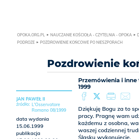
OPOKA.ORG.PL
NAUCZANIE KOŚCIOŁA - CZYTELNIA - OPOKA
PODROZE
POZDROWIENIE KOŃCOWE PO NIESZPORACH
Pozdrowienie ko
Przemówienia i inne 
1999
JAN PAWEŁ II
L'Osservatore
Dziękuję Bogu za to spo
Romano 08/1999
pracy. Pragnę wam udz
data wydania
każdemu z osobna, was
15.06.1999
waszej codziennej trudn
publikacja
Śląsku wykonujecie.