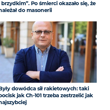
i brzydkim”. Po śmierci okazało się, że
należał do masonerii
Były dowódca sił rakietowych: taki
pocisk jak Ch-101 trzeba zestrzelić jak
najszybciej