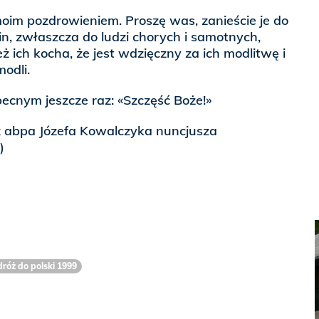
oim pozdrowieniem. Proszę was, zanieście je do
n, zwłaszcza do ludzi chorych i samotnych,
ż ich kocha, że jest wdzięczny za ich modlitwę i
modli.
ecnym jeszcze raz: «Szczęść Boże!»
z abpa Józefa Kowalczyka nuncjusza
)
róż do polski 1999