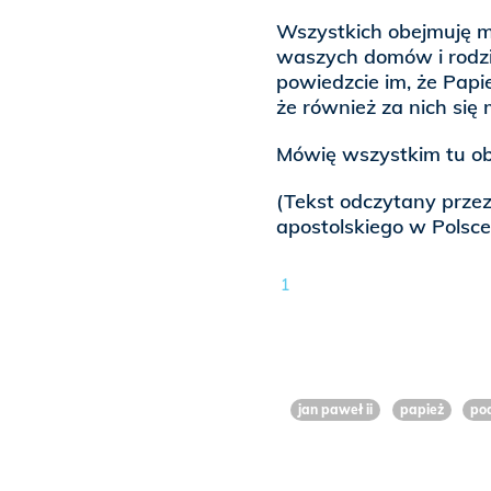
Wszystkich obejmuję m
waszych domów i rodzi
powiedzcie im, że Papie
że również za nich się 
Mówię wszystkim tu ob
(Tekst odczytany prze
apostolskiego w Polsce
1
jan paweł ii
papież
pod