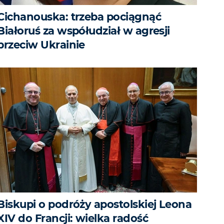
Cichanouska: trzeba pociągnąć
Białoruś za współudział w agresji
przeciw Ukrainie
Biskupi o podróży apostolskiej Leona
XIV do Francji: wielka radość