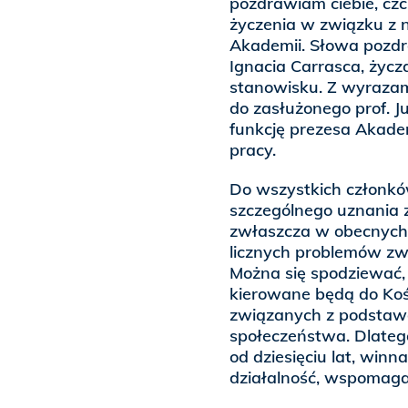
pozdrawiam ciebie, czci
życzenia w związku z 
Akademii. Słowa pozdro
Ignacia Carrasca, życ
stanowisku. Z wyrazam
do zasłużonego prof. Ju
funkcję prezesa Akademi
pracy.
Do wszystkich członkó
szczególnego uznania z
zwłaszcza w obecnych 
licznych problemów zwi
Można się spodziewać, 
kierowane będą do Koś
związanych z podstaw
społeczeństwa. Dlatego
od dziesięciu lat, win
działalność, wspomagają