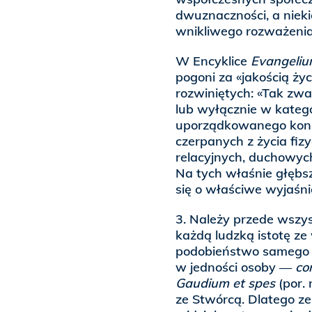
dwuznaczności, a niek
wnikliwego rozważenia
W Encyklice
Evangeliu
pogoni za «jakością ży
rozwiniętych: «Tak zwan
lub wyłącznie w katego
uporządkowanego konsu
czerpanych z życia fiz
relacyjnych, duchowych 
Na tych właśnie głębs
się o właściwe wyjaśn
3. Należy przede wszy
każdą ludzką istotę ze
podobieństwo samego St
w jedności osoby —
co
Gaudium et spes
(por.
ze Stwórcą. Dlatego ze