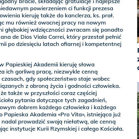
godny bracie, składając gratulacje i najlepsze
niedawnym powierzeniem ci funkcji prezesa
wienia kieruję także do kanclerza, ks. prał.
ząc mu również owocnej pracy na nowym
i głębokiej wdzięczności zwracam się ponadto
ana de Dios Viala Correi, który przestał pełnić
i po dziesięciu latach ofiarnej i kompetentnej
w Papieskiej Akademii kieruję słowa
a ich gorliwą pracę, niezwykle cenną
czasach, gdy społeczeństwo staje wobec
ązanych z obroną życia i godności człowieka.
że także w przyszłości coraz częściej
cioła pytania dotyczące tych zagadnień,
owym dobrem każdego człowieka i każdego
 Papieska Akademia «Pro Vita», istniejąca już
na nadal prowadzić swoją niełatwą, ale cenną
c instytucje Kurii Rzymskiej i całego Kościoła.