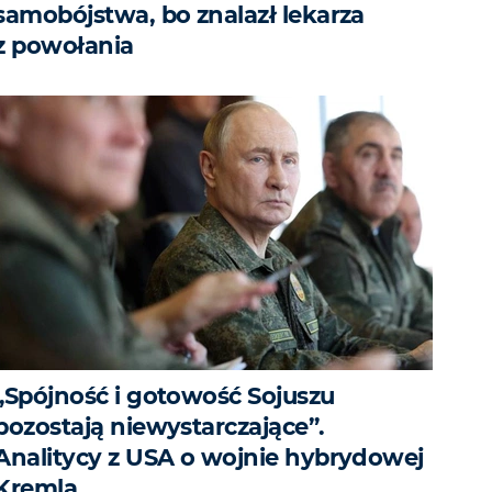
samobójstwa, bo znalazł lekarza
z powołania
„Spójność i gotowość Sojuszu
pozostają niewystarczające”.
Analitycy z USA o wojnie hybrydowej
Kremla