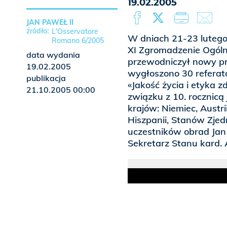
19.02.2005
JAN PAWEŁ II
L'Osservatore
W dniach 21-23 lutego
Romano 6/2005
XI Zgromadzenie Ogólne
data wydania
przewodniczył nowy pr
19.02.2005
wygłoszono 30 refera
publikacja
«Jakość życia i etyka z
21.10.2005 00:00
związku z 10. rocznicą j
krajów: Niemiec, Austrii
Hiszpanii, Stanów Zjedn
uczestników obrad Jan 
Sekretarz Stanu kard.