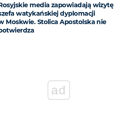
Rosyjskie media zapowiadają wizytę
szefa watykańskiej dyplomacji
w Moskwie. Stolica Apostolska nie
potwierdza
ad