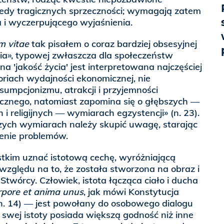
iedy tragicznych sprzeczności; wymagają zatem
 i wyczerpującego wyjaśnienia.
m vitae
tak pisałem o coraz bardziej obsesyjnej
cia», typowej zwłaszcza dla społeczeństw
a 'jakość życia' jest interpretowana najczęściej
riach wydajności ekonomicznej, nie
mpcjonizmu, atrakcji i przyjemności
ycznego, natomiast zapomina się o głębszych —
i religijnych — wymiarach egzystencji» (n. 23).
zych wymiarach należy skupić uwagę, starając
ienie problemów.
stkim uznać istotową cechę, wyróżniającą
 względu na to, że została stworzona na obraz i
wórcy. Człowiek, istota łącząca ciało i ducha
rpore et anima unus
, jak mówi Konstytucja
 n. 14) — jest powołany do osobowego dialogu
 swej istoty posiada większą godność niż inne