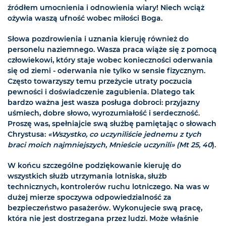
źródłem umocnienia i odnowienia wiary! Niech wciąż
ożywia waszą ufność wobec miłości Boga.
Słowa pozdrowienia i uznania kieruję również do
personelu naziemnego. Wasza praca wiąże się z pomocą
człowiekowi, który staje wobec konieczności oderwania
się od ziemi - oderwania nie tylko w sensie fizycznym.
Często towarzyszy temu przeżycie utraty poczucia
pewności i doświadczenie zagubienia. Dlatego tak
bardzo ważna jest wasza posługa dobroci: przyjazny
uśmiech, dobre słowo, wyrozumiałość i serdeczność.
Proszę was, spełniajcie swą służbę pamiętając o słowach
Chrystusa:
«Wszystko, co uczyniliście jednemu z tych
braci moich najmniejszych, Mnieście uczynili» (Mt 25, 40
).
W końcu szczególne podziękowanie kieruję do
wszystkich służb utrzymania lotniska, służb
technicznych, kontrolerów ruchu lotniczego. Na was w
dużej mierze spoczywa odpowiedzialność za
bezpieczeństwo pasażerów. Wykonujecie swą pracę,
która nie jest dostrzegana przez ludzi. Może właśnie