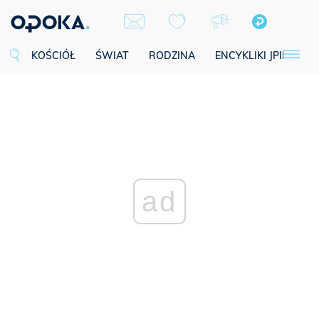
KOŚCIÓŁ
ŚWIAT
RODZINA
ENCYKLIKI JPII
SE
ad