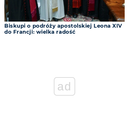
Biskupi o podróży apostolskiej Leona XIV
do Francji: wielka radość
ad