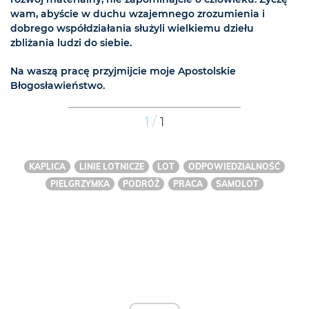
wam, abyście w duchu wzajemnego zrozumienia i
dobrego współdziałania służyli wielkiemu dziełu
zbliżania ludzi do siebie.
Na waszą pracę przyjmijcie moje Apostolskie
Błogosławieństwo.
/
1
1
KAPLICA
LINIE LOTNICZE
LOT
ODPOWIEDZIALNOŚĆ
PIELGRZYMKA
PODRÓŻ
PRACA
SAMOLOT