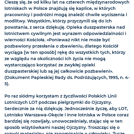
Cieszę się, że od kilku lat na czterech międzynarodowych
lotniskach w Polsce znajdują się kaplice, w których
pracownicy i podróżni mogą znaleźć chwile wyciszenia i
modlitwy. Wszystkim, którzy przyczynili się do ich
powstania, z serca dziękuję. Opieka duszpasterska nad
lotnictwem cywilnym jest wyrazem odpowiedzialności i
wierności Kościoła. «Ponieważ nikt nie może być
pozbawiony przesłania o zbawieniu, dlatego Kościół
wyciąga [w ten sposób] rękę do wszystkich tych, którzy
ze względu na okoliczności ich życia nie mogą
wystarczająco korzystać ze zwykłej opieki
duszpasterskiej lub są jej całkowicie pozbawieni».
(Dokument Papieskiej Rady ds. Podróżujących, 1995, n. 4-
5).
Po raz siódmy korzystam z życzliwości Polskich Linii
Lotniczych LOT podczas pielgrzymki do Ojczyzny.
Serdecznie za nią dziękuję. Jednocześnie życzę, aby LOT,
Lotnisko Warszawa-Okęcie i inne lotniska w Polsce coraz
bardziej się rozwijały, unowocześniały, stając się w ten
sposób wizytówkami naszej Ojczyzny. Troszcząc się o
rozwój materialny, nie zapominajcie o człowieku. Życzę