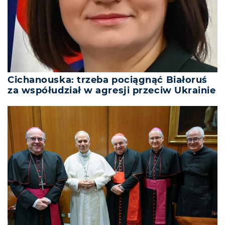
Cichanouska: trzeba pociągnąć Białoruś
za współudział w agresji przeciw Ukrainie