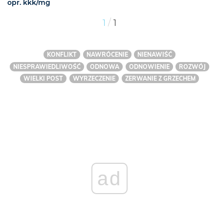
opr. kkk/mg
/
1
1
KONFLIKT
NAWRÓCENIE
NIENAWIŚĆ
NIESPRAWIEDLIWOŚĆ
ODNOWA
ODNOWIENIE
ROZWÓJ
WIELKI POST
WYRZECZENIE
ZERWANIE Z GRZECHEM
ad