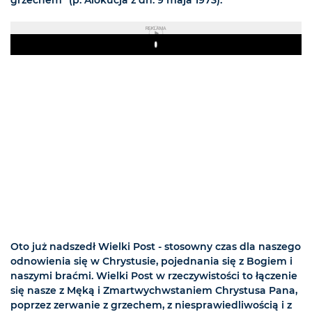
grzechem" (p. Alokucja z dn. 9 maja 1973).
REKLAMA
Play
Oto już nadszedł Wielki Post - stosowny czas dla naszego
odnowienia się w Chrystusie, pojednania się z Bogiem i
naszymi braćmi. Wielki Post w rzeczywistości to łączenie
się nasze z Męką i Zmartwychwstaniem Chrystusa Pana,
poprzez zerwanie z grzechem, z niesprawiedliwością i z