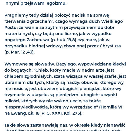
innymi przejawami egoizmu.
Pragniemy tedy dzisiaj położyć nacisk na sprawę
"zerwania z grzechem", czego wymaga duch Wielkiego
Postu: zerwanie ze zbytnim przywiązaniem do dóbr
materialnych, czy będą one liczne, jak w wypadku
bogatego Zacheusza (p. Łuk. 19,8) czy małe, jak w
przypadku biednej wdowy, chwalonej przez Chrystusa
(p. Mar. 12 ,43).
Wymowne są słowa św. Bazylego, wypowiedziane kiedyś
do bogatych: "Chleb, który macie w nadmiarze, jest
chlebem zgłodniałych: szata wisząca w waszej szafie, jest
ubraniem dla tych, którzy są nadzy: obuwie, którego wy
nie nosicie, jest obuwiem ubogich: pieniądze, które wy
trzymacie w ukryciu, są pieniędzmi ubogich: uczynki
miłości, których wy nie wykonujecie, są także
niesprawiedliwością, którą wy wyrządzacie" (Homilia VI
na Ewang. Łk. 18, P. G. XXXI, Kol. 275).
Takie słowa zastanawiają nas, w okresie kiedy nienawiść