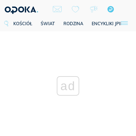
KOŚCIÓŁ
ŚWIAT
RODZINA
ENCYKLIKI JPII
SE
ad