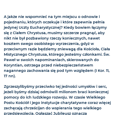
A jakże nie wspomnieć na tym miejscu o odnowie i
pojednaniu, których oczekuje i które zapewnia pełnia
jedynej Uczty Eucharystycznej? Kiedy bowiem łączymy
się z Ciałem Chrystusa, musimy szczerze pragnąć, aby
nikt nie był pozbawiony rzeczy koniecznych, nawet
kosztem swego osobistego wyrzeczenia, gdyż w
przeciwnym razie będziemy zniewagą dla Kościoła, Ciała
Mistycznego Chrystusa, którego jesteśmy członkami. Św.
Paweł w swoich napominaniach, skierowanych do
Koryntian, ostrzega przed niebezpieczeństwem
nagannego zachowania się pod tym względem (I Kor. 11,
17 nn).
Zgrzeszylibyśmy przeciwko tej jedności umysłów i serc,
jeżeli byśmy dzisiaj odmówili milionom braci koniecznej
pomocy do ich ludzkiego rozwoju. W czasie Wielkiego
Postu Kościół i jego instytucje charytatywne coraz więcej
zachęcają chrześcijan do wspierania tego wielkiego
przedsięwzięcia. Ogłaszać Jubileusz oznacza