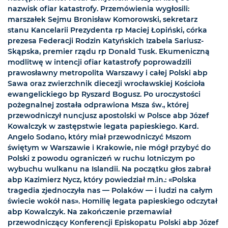
nazwisk ofiar katastrofy. Przemówienia wygłosili:
marszałek Sejmu Bronisław Komorowski, sekretarz
stanu Kancelarii Prezydenta rp Maciej Łopiński, córka
prezesa Federacji Rodzin Katyńskich Izabela Sariusz-
Skąpska, premier rządu rp Donald Tusk. Ekumeniczną
modlitwę w intencji ofiar katastrofy poprowadzili
prawosławny metropolita Warszawy i całej Polski abp
Sawa oraz zwierzchnik diecezji wrocławskiej Kościoła
ewangelickiego bp Ryszard Bogusz. Po uroczystości
pożegnalnej została odprawiona Msza św., której
przewodniczył nuncjusz apostolski w Polsce abp Józef
Kowalczyk w zastępstwie legata papieskiego. Kard.
Angelo Sodano, który miał przewodniczyć Mszom
świętym w Warszawie i Krakowie, nie mógł przybyć do
Polski z powodu ograniczeń w ruchu lotniczym po
wybuchu wulkanu na Islandii. Na początku głos zabrał
abp Kazimierz Nycz, który powiedział m.in.: «Polska
tragedia zjednoczyła nas — Polaków — i ludzi na całym
świecie wokół nas». Homilię legata papieskiego odczytał
abp Kowalczyk. Na zakończenie przemawiał
przewodniczący Konferencji Episkopatu Polski abp Józef