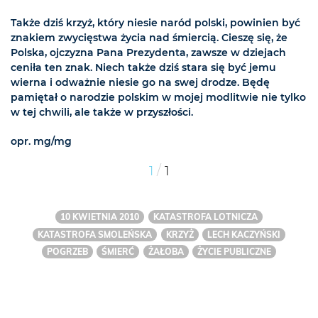
Także dziś krzyż, który niesie naród polski, powinien być
znakiem zwycięstwa życia nad śmiercią. Cieszę się, że
Polska, ojczyzna Pana Prezydenta, zawsze w dziejach
ceniła ten znak. Niech także dziś stara się być jemu
wierna i odważnie niesie go na swej drodze. Będę
pamiętał o narodzie polskim w mojej modlitwie nie tylko
w tej chwili, ale także w przyszłości.
opr. mg/mg
/
1
1
10 KWIETNIA 2010
KATASTROFA LOTNICZA
KATASTROFA SMOLEŃSKA
KRZYŻ
LECH KACZYŃSKI
POGRZEB
ŚMIERĆ
ŻAŁOBA
ŻYCIE PUBLICZNE