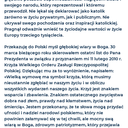
swojego narodu, który reprezentował i któremu
przewodził. Nie lękał się deklarować jako katolik
zarówno w życiu prywatnym, jak i publicznym. Nie
ukrywał swego pochodzenia oraz inspiracji katolickiej.
Pragnął odważnie wnieść te życiodajne wartości w życie
Europy trzeciego tysiąclecia.
Przekazuję do Polski myśl głębokiej wiary w Boga. 30
marca bieżącego roku skierowałem ostatni list do Pana
Prezydenta w związku z przyznaniem mi 11 lutego 2010 r.
Krzyża Wielkiego Orderu Zasługi Rzeczypospolitej
Polskiej. Dziękując mu za to wyróżnienie, napisałem:
«Wielką wymowę ma symbol krzyża, którą musimy
nieustannie zgłębiać w naszym życiu i w obliczu
wszystkich wydarzeń naszego życia. Krzyż jest znakiem
wsparcia i zbawienia. Znakiem ostatecznego zwycięstwa
dobra nad złem, prawdy nad kłamstwem, życia nad
śmiercią». Jestem przekonany, że te słowa mogą przydać
ufności i nadziei narodowi polskiemu, który nie
powinien załamywać się w tej chwili, ale mocny swą
wiarą w Boga, zdrowym patriotyzmem, który przejawia