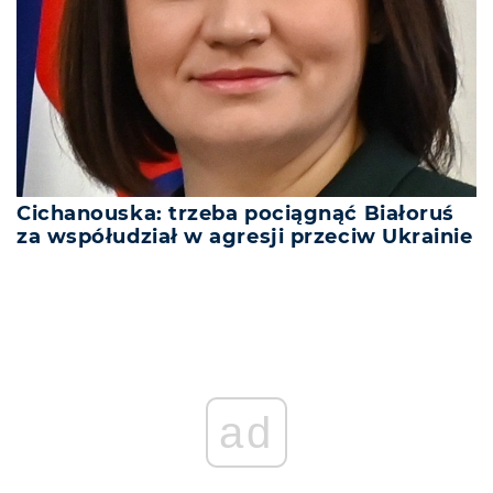
Cichanouska: trzeba pociągnąć Białoruś
za współudział w agresji przeciw Ukrainie
ad