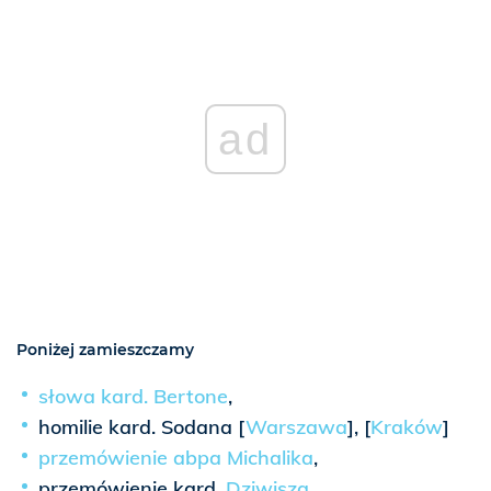
ad
Poniżej zamieszczamy
słowa kard. Bertone
,
homilie kard. Sodana [
Warszawa
], [
Kraków
]
przemówienie abpa Michalika
,
przemówienie kard.
Dziwisza
,