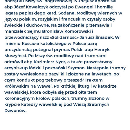
początku Mszy św. pogrzebowej. Nuncjusz apostolski
abp Józef Kowalczyk odczytał po Ewangelii homilię
legata papieskiego kard. Sodana. Modlitwę wiernych w
języku polskim, rosyjskim i francuskim czytały osoby
świeckie i duchowne. Na zakończenie przemawiali
marszałek Sejmu Bronisław Komorowski i
przewodniczący nszz «Solidarność» Janusz Śniadek. W
imieniu Kościoła katolickiego w Polsce parę
prezydencką pożegnał prymas Polski abp Henryk
Muszyński. Po Mszy św. modlitwy nad trumnami
odmówił abp Kazimierz Nycz, a także prawosławny
arcybiskup łódzki i poznański Szymon. Następnie trumny
zostały wyniesione z bazyliki i złożone na lawetach, po
czym kondukt pogrzebowy przeszedł Traktem
Królewskim na Wawel. Po krótkiej liturgii w katedrze
wawelskiej, która odbyła się przed ołtarzem
koronacyjnym królów polskich, trumny złożono w
krypcie katedry wawelskiej pod Wieżą Srebrnych
Dzwonów.