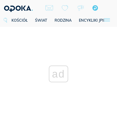
KOŚCIÓŁ
ŚWIAT
RODZINA
ENCYKLIKI JPII
SE
ad