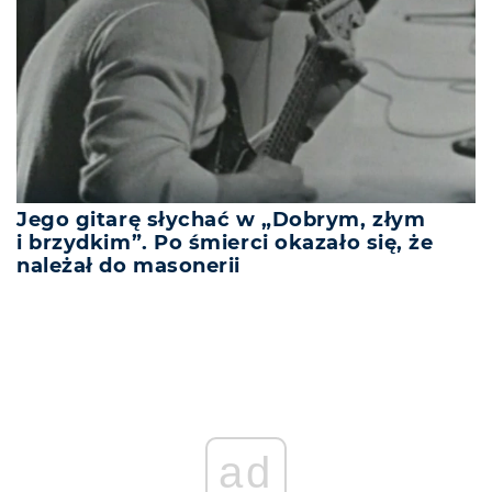
Jego gitarę słychać w „Dobrym, złym
i brzydkim”. Po śmierci okazało się, że
należał do masonerii
ad