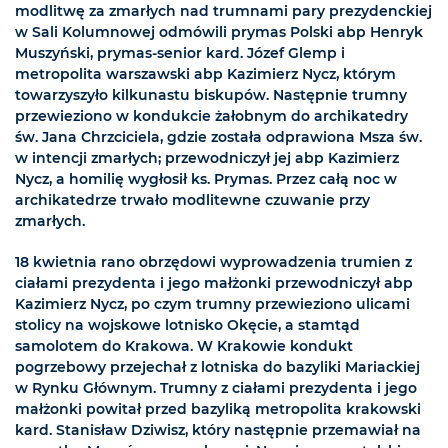
modlitwę za zmarłych nad trumnami pary prezydenckiej
w Sali Kolumnowej odmówili prymas Polski abp Henryk
Muszyński, prymas-senior kard. Józef Glemp i
metropolita warszawski abp Kazimierz Nycz, którym
towarzyszyło kilkunastu biskupów. Następnie trumny
przewieziono w kondukcie żałobnym do archikatedry
św. Jana Chrzciciela, gdzie została odprawiona Msza św.
w intencji zmarłych; przewodniczył jej abp Kazimierz
Nycz, a homilię wygłosił ks. Prymas. Przez całą noc w
archikatedrze trwało modlitewne czuwanie przy
zmarłych.
18 kwietnia rano obrzędowi wyprowadzenia trumien z
ciałami prezydenta i jego małżonki przewodniczył abp
Kazimierz Nycz, po czym trumny przewieziono ulicami
stolicy na wojskowe lotnisko Okęcie, a stamtąd
samolotem do Krakowa. W Krakowie kondukt
pogrzebowy przejechał z lotniska do bazyliki Mariackiej
w Rynku Głównym. Trumny z ciałami prezydenta i jego
małżonki powitał przed bazyliką metropolita krakowski
kard. Stanisław Dziwisz, który następnie przemawiał na