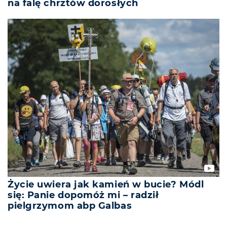
na falę chrztów dorosłych
Życie uwiera jak kamień w bucie? Módl
się: Panie dopomóż mi – radził
pielgrzymom abp Galbas
REKLAMA