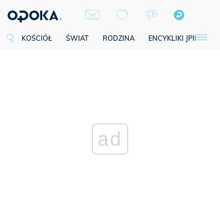
KOŚCIÓŁ
ŚWIAT
RODZINA
ENCYKLIKI JPII
SE
ad