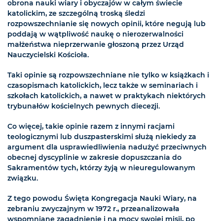
obrona nauki wiary i obyczajów w całym świecie
katolickim, ze szczególną troską śledzi
rozpowszechnianie się nowych opinii, które negują lub
poddają w wątpliwość naukę o nierozerwalności
małżeństwa nieprzerwanie głoszoną przez Urząd
Nauczycielski Kościoła.
Taki opinie są rozpowszechniane nie tylko w książkach i
czasopismach katolickich, lecz także w seminariach i
szkołach katolickich, a nawet w praktykach niektórych
trybunałów kościelnych pewnych diecezji.
Co więcej, takie opinie razem z innymi racjami
teologicznymi lub duszpasterskimi służą niekiedy za
argument dla usprawiedliwienia nadużyć przeciwnych
obecnej dyscyplinie w zakresie dopuszczania do
Sakramentów tych, którzy żyją w nieuregulowanym
związku.
Z tego powodu Święta Kongregacja Nauki Wiary, na
zebraniu zwyczajnym w 1972 r., przeanalizowała
wspomniane zagadnienie i na mocy swojej misji, po