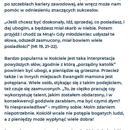
po szczeblach kariery zawodowej, ale wręcz może nam
pomóc w odniesieniu znaczących sukcesów.
„»Jeśli chcesz być doskonały, idź, sprzedaj, co posiadasz, i
daj ubogim, a będziesz miał skarb w niebie. Potem
przyjdź i chodź za Mną!« Gdy młodzieniec usłyszał te
słowa, odszedł zasmucony, miał bowiem wiele
posiadłości” (Mt 19, 21–22).
Bardzo popularna w Kościele jest taka interpretacja
powyższych słów, zgodnie z którą „porządny katolik”
powinien być ubogi, a pieniądze są grzeszne. Przecież
także i w innych miejscach Ewangelii mamona jest
potępiana. Wiele osób, stykając się z takim podejściem,
też czuje się zasmuconych. „To, że ciężko pracuję czy
wykorzystuję talent, jakim zostałem obdarzony, i w
konsekwencji godziwie zarabiam, ma być czymś złym?
To niesprawiedliwe” – myślimy sobie. Moim zdaniem
niepotrzebnie. Kościół wcale nie potępia bogatych ludzi,
a z pieniędzy może wypłynąć wiele dobra!