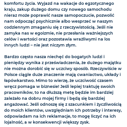
komfortu życia. Wyjazd na wakacje do egzotycznego
kraju, zakup dużego domu czy nowego samochodu
nieraz może poprawić nasze samopoczucie, pozwolić
nam odpocząć psychicznie albo wesprzeć w naszym
codziennym zmaganiu się z rzeczywistością. Jeśli nie
zamyka nas w egoizmie, nie przesłania ważniejszych
celów i wartości oraz pozostawia wrażliwymi na los
innych ludzi – nie jest niczym złym.
Bardzo często nasza niechęć do bogatych ludzi i
pieniędzy wynika z przeświadczenia, że dużego majątku
nie można dorobić się w uczciwy sposób. Rzeczywiście w
Polsce ciągle duże znaczenie mają cwaniactwo, układy i
łapówkarstwo. Mimo to wierzę, że uczciwość czasem
wręcz pomaga w biznesie! Jeśli lepiej traktuję swoich
pracowników, to na dłuższą metę będzie im bardziej
zależało na dobru mojej firmy i będą się bardziej
angażować. Jeśli odnoszę się z szacunkiem i życzliwością
do moich klientów, uwzględniam ich potrzeby i interesy,
odpowiadam na ich reklamacje, to mogę liczyć na ich
lojalność, a w konsekwencji większy zysk.