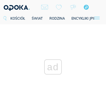
KOŚCIÓŁ
ŚWIAT
RODZINA
ENCYKLIKI JPII
SE
ad