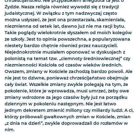
chrześcijaństwo. Nie przypadkiem anegdota ta jest o
Żydzie. Nasza religia również wywodzi się z tradycji
judaistycznej. W związku z tym nadzwyczaj często
można usłyszeć, że jest ona przestarzała, skamieniała,
niezmienna od setek lat, dawno już nie ma racji bytu.
Takie poglądy wielokrotnie słyszałem od moich kolegów
ze szkoły. Jest to opinia powszechna, a popularyzowana
niestety bardzo chętnie również przez nauczycieli.
Niejednokrotnie musiałem oponować w dyskusjach z
polonistą na temat tzw. „ciemnoty średniowiecznej” czy
niezmienności Kościoła od czasów wieków średnich.
Owszem, zmiany w Kościele zachodzą bardzo powoli. Ale
nie jest to dziwne, ponieważ chrześcijaństwo obejmuje
cały świat. Wszelkie zmiany zwykle polegają na tym, że
pokolenie, które je wprowadza, musi umrzeć, żeby owe
zmiany wdrożone za jego czasów były już na porządku
dziennym w pokoleniu następnym. Nie jest łatwo
jednym dekretem zmienić miliony czy miliardy ludzi. A ci,
którzy próbowali gwałtownych zmian w Kościele, zmian
„z dnia na dzień”, zwykle doprowadzali do rozłamów w
nim.