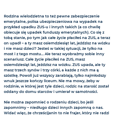
Rodzina wielodzietna to też pewne zabezpieczenie
emerytalne, polisa ubezpieczeniowa na wypadek na
przykład upadku ZUS-u i innych takich (a co chwilę
obiecuje się upadek funduszy emerytalnych). Co się z
tobą stanie, po tym jak całe życie płaciłeś na ZUS, a teraz
on upadł – a ty masz osiemdziesiąt lat, jeździsz na wózku
i nie masz dzieci? Jesteś w takiej sytuacji, że tylko na
most i z tego mostu… Ale teraz wyobraźmy sobie inny
scenariusz. Całe życie płaciłeś na ZUS, masz
osiemdziesiąt lat, jeździsz na wózku. ZUS upada, ale ty
masz trzech synów i trzy córki, a każde z nich ma ą
szóstkę. Powoli już wszyscy zarabiają, tylko najmłodszy
wnuk jeszcze kończy liceum. Nie ma mowy, żeby w
rodzinie, w której jest tyle dzieci, rodzic na starość został
oddany do domu starców i umierał w samotności.
Nie można zapomnieć o rodzeniu dzieci, bo jeśli
zapomnimy – niedługo dzieci innych zapomną o nas.
Widać więc, że chrześcijanin to nie frajer, który nie radzi