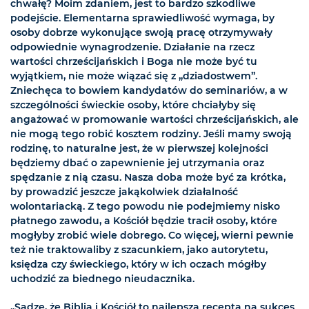
chwałę? Moim zdaniem, jest to bardzo szkodliwe
podejście. Elementarna sprawiedliwość wymaga, by
osoby dobrze wykonujące swoją pracę otrzymywały
odpowiednie wynagrodzenie. Działanie na rzecz
wartości chrześcijańskich i Boga nie może być tu
wyjątkiem, nie może wiązać się z „dziadostwem”.
Zniechęca to bowiem kandydatów do seminariów, a w
szczególności świeckie osoby, które chciałyby się
angażować w promowanie wartości chrześcijańskich, ale
nie mogą tego robić kosztem rodziny. Jeśli mamy swoją
rodzinę, to naturalne jest, że w pierwszej kolejności
będziemy dbać o zapewnienie jej utrzymania oraz
spędzanie z nią czasu. Nasza doba może być za krótka,
by prowadzić jeszcze jakąkolwiek działalność
wolontariacką. Z tego powodu nie podejmiemy nisko
płatnego zawodu, a Kościół będzie tracił osoby, które
mogłyby zrobić wiele dobrego. Co więcej, wierni pewnie
też nie traktowaliby z szacunkiem, jako autorytetu,
księdza czy świeckiego, który w ich oczach mógłby
uchodzić za biednego nieudacznika.
„Sądzę, że Biblia i Kościół to najlepsza recepta na sukces