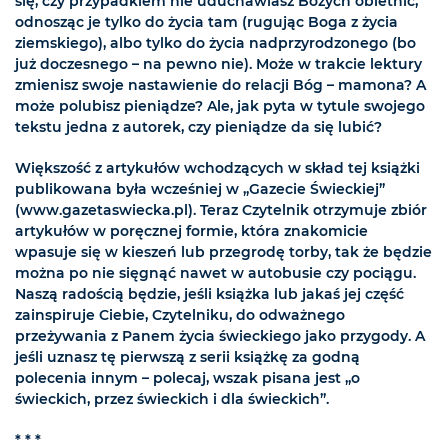
się, czy przypadkiem nie uduchawiasz Bożych obietnic,
odnosząc je tylko do życia tam (rugując Boga z życia
ziemskiego), albo tylko do życia nadprzyrodzonego (bo
już doczesnego – na pewno nie). Może w trakcie lektury
zmienisz swoje nastawienie do relacji Bóg – mamona? A
może polubisz pieniądze? Ale, jak pyta w tytule swojego
tekstu jedna z autorek, czy pieniądze da się lubić?
Większość z artykułów wchodzących w skład tej książki
publikowana była wcześniej w „Gazecie Świeckiej”
(www.gazetaswiecka.pl). Teraz Czytelnik otrzymuje zbiór
artykułów w poręcznej formie, która znakomicie
wpasuje się w kieszeń lub przegrodę torby, tak że będzie
można po nie sięgnąć nawet w autobusie czy pociągu.
Naszą radością będzie, jeśli książka lub jakaś jej część
zainspiruje Ciebie, Czytelniku, do odważnego
przeżywania z Panem życia świeckiego jako przygody. A
jeśli uznasz tę pierwszą z serii książkę za godną
polecenia innym – polecaj, wszak pisana jest „o
świeckich, przez świeckich i dla świeckich”.
* * *