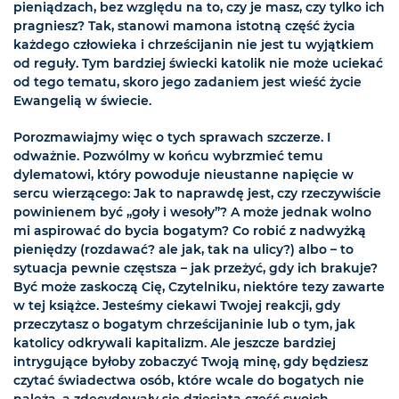
pieniądzach, bez względu na to, czy je masz, czy tylko ich
pragniesz? Tak, stanowi mamona istotną część życia
każdego człowieka i chrześcijanin nie jest tu wyjątkiem
od reguły. Tym bardziej świecki katolik nie może uciekać
od tego tematu, skoro jego zadaniem jest wieść życie
Ewangelią w świecie.
Porozmawiajmy więc o tych sprawach szczerze. I
odważnie. Pozwólmy w końcu wybrzmieć temu
dylematowi, który powoduje nieustanne napięcie w
sercu wierzącego: Jak to naprawdę jest, czy rzeczywiście
powinienem być „goły i wesoły”? A może jednak wolno
mi aspirować do bycia bogatym? Co robić z nadwyżką
pieniędzy (rozdawać? ale jak, tak na ulicy?) albo – to
sytuacja pewnie częstsza – jak przeżyć, gdy ich brakuje?
Być może zaskoczą Cię, Czytelniku, niektóre tezy zawarte
w tej książce. Jesteśmy ciekawi Twojej reakcji, gdy
przeczytasz o bogatym chrześcijaninie lub o tym, jak
katolicy odkrywali kapitalizm. Ale jeszcze bardziej
intrygujące byłoby zobaczyć Twoją minę, gdy będziesz
czytać świadectwa osób, które wcale do bogatych nie