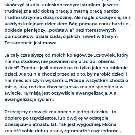
skończyć studia, z nieskończonymi studiami jeszcze
trudniej znaleźć dobrą pracę, z marną pracą bardzo
trudno utrzymać dużą rodzinę. Ale nagle okazuje się, że z
każdym kolejnym dzieckiem Bóg pomaga coraz bardziej,
dokłada pieniędzy, „podstawia” bezinteresownych
pomocników, działa cuda, o jakich nawet w Starym
Testamencie jest mowa.
Ja cały czas słyszę od moich kolegów, że „człowiek, który
nie ma studiów, nie powinien się brać do robienia
dzieci”. Zgoda – jeśli patrzeć na to tylko jako na robienie
dzieci. Ale tu nie chodzi przecież o to, by narobić dzieci i
nie mieć ich czym wykarmić. Przede wszystkim chodzi o
misję, jaką rodzina chrześcijańska ma do spełnienia w
świecie. Tą misją jest oczywiście ewangelizacja. Ale
ewangelizacja życiem.
Przeciętny człowiek ma obecnie jedno dziecko, i to
dopiero po trzydziestce, lub dwójkę w odstępie
dziesięciu–piętnastu lat. Tak jest wygodniej. Można
znaleźć sobie dobrą pracę, zgromadzić oszczędności,