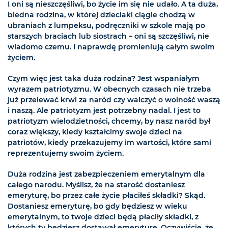
I oni są nieszczęśliwi, bo życie im się nie udało. A ta duża,
biedna rodzina, w której dzieciaki ciągle chodzą w
ubraniach z lumpeksu, podręczniki w szkole mają po
starszych braciach lub siostrach – oni są szczęśliwi, nie
wiadomo czemu. I naprawdę promieniują całym swoim
życiem.
Czym więc jest taka duża rodzina? Jest wspaniałym
wyrazem patriotyzmu. W obecnych czasach nie trzeba
już przelewać krwi za naród czy walczyć o wolność waszą
i naszą. Ale patriotyzm jest potrzebny nadal. I jest to
patriotyzm wielodzietności, chcemy, by nasz naród był
coraz większy, kiedy kształcimy swoje dzieci na
patriotów, kiedy przekazujemy im wartości, które sami
reprezentujemy swoim życiem.
Duża rodzina jest zabezpieczeniem emerytalnym dla
całego narodu. Myślisz, że na starość dostaniesz
emeryturę, bo przez całe życie płaciłeś składki? Skąd.
Dostaniesz emeryturę, bo gdy będziesz w wieku
emerytalnym, to twoje dzieci będą płaciły składki, z
których ty będziesz dostawał emeryturę. Oczywiście, że