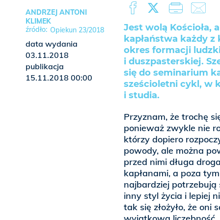
ANDRZEJ ANTONI
KLIMEK
Jest wolą Kościoła,
Opiekun 23/2018
kapłaństwa każdy z 
data wydania
okres formacji ludzki
03.11.2018
i duszpasterskiej. S
publikacja
się do seminarium ka
15.11.2018 00:00
sześcioletni cykl, w
i studia.
Przyznam, że trochę si
ponieważ zwykle nie r
którzy dopiero rozpoc
powody, ale można pow
przed nimi długa droga 
kapłanami, a poza tym
najbardziej potrzebują
inny styl życia i lepiej
tak się złożyło, że oni 
wyjątkową liczebność, 