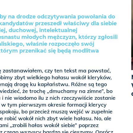
 aby na drodze odczytywania powołania do
kandydatów przeszedł właściwy dla siebie
ej, duchowej, intelektualnej
zesnastu młodych mężczyzn, którzy zgłosili
liskiego, właśnie rozpoczęło swój
 którym przenikać się będą modlitwa
ę zastanawiałem, czy ten tekst ma powstać,
obimy zbyt wielkiego hałasu wokół kleryków,
zynają drogę ku kapłaństwu. Różne są tego
iedzieć, że trochę „dmuchamy na zimne”, bo
i nie wiadomo ilu z nich rzeczywiście zostanie
 w tym pierwszym okresie formacji klerycy
 spokoju, bo przecież muszą wejść w zupełnie
 nie robić wokół nich zbyt wiele hałasu. No, ale
sami „zrobili hałas wokół siebie” poprzez
z czego wszyscy bardzo się cieszymy. Oprócz