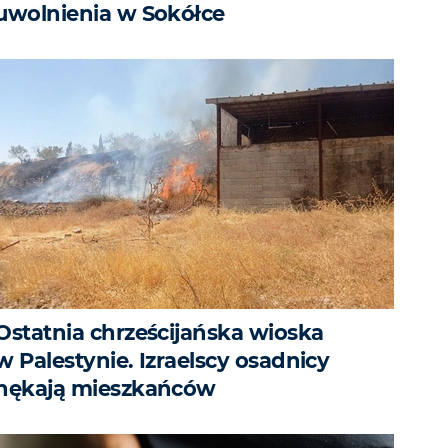
uwolnienia w Sokółce
Ostatnia chrześcijańska wioska
w Palestynie. Izraelscy osadnicy
nękają mieszkańców