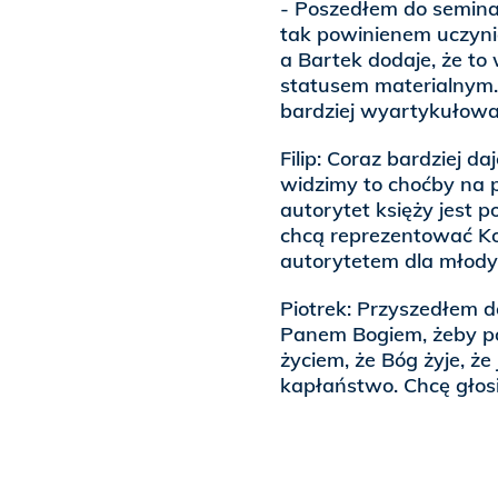
- Poszedłem do semina
tak powinienem uczyni
a Bartek dodaje, że to 
statusem materialnym.
bardziej wyartykułowan
Filip: Coraz bardziej d
widzimy to choćby na p
autorytet księży jest p
chcą reprezentować Ko
autorytetem dla młodyc
Piotrek: Przyszedłem d
Panem Bogiem, żeby p
życiem, że Bóg żyje, ż
kapłaństwo. Chcę głos