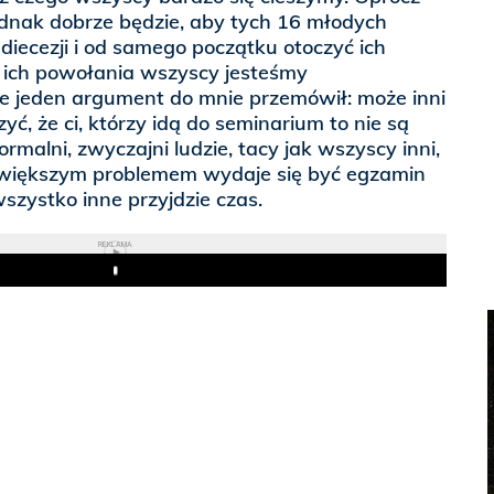
ednak dobrze będzie, aby tych 16 młodych
iecezji i od samego początku otoczyć ich
a ich powołania wszyscy jesteśmy
cze jeden argument do mnie przemówił: może inni
ć, że ci, którzy idą do seminarium to nie są
ormalni, zwyczajni ludzie, tacy jak wszyscy inni,
ajwiększym problemem wydaje się być egzamin
a wszystko inne przyjdzie czas.
REKLAMA
Play