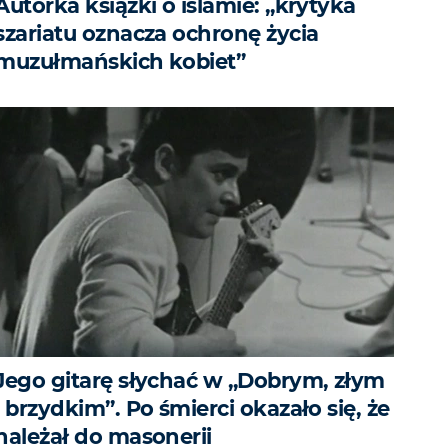
Autorka książki o islamie: „krytyka
szariatu oznacza ochronę życia
muzułmańskich kobiet”
Jego gitarę słychać w „Dobrym, złym
i brzydkim”. Po śmierci okazało się, że
należał do masonerii