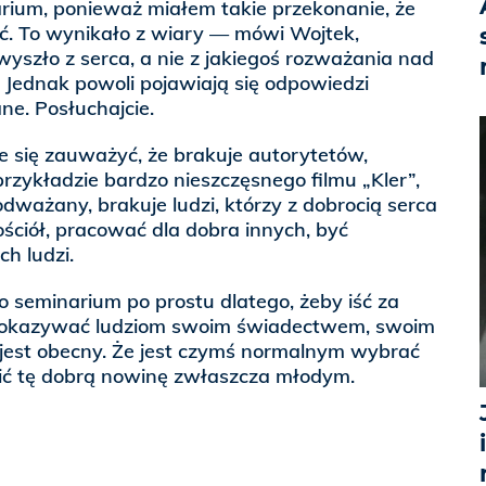
rium, ponieważ miałem takie przekonanie, że
ć. To wynikało z wiary — mówi Wojtek,
wyszło z serca, a nie z jakiegoś rozważania nad
 Jednak powoli pojawiają się odpowiedzi
e. Posłuchajcie.
aje się zauważyć, że brakuje autorytetów,
rzykładzie bardzo nieszczęsnego filmu „Kler”,
odważany, brakuje ludzi, którzy z dobrocią serca
ściół, pracować dla dobra innych, być
h ludzi.
o seminarium po prostu dlatego, żeby iść za
okazywać ludziom swoim świadectwem, swoim
e jest obecny. Że jest czymś normalnym wybrać
ić tę dobrą nowinę zwłaszcza młodym.