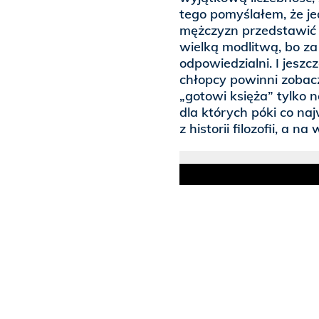
tego pomyślałem, że j
mężczyzn przedstawić d
wielką modlitwą, bo z
odpowiedzialni. I jesz
chłopcy powinni zobaczy
„gotowi księża” tylko n
dla których póki co n
z historii filozofii, a n