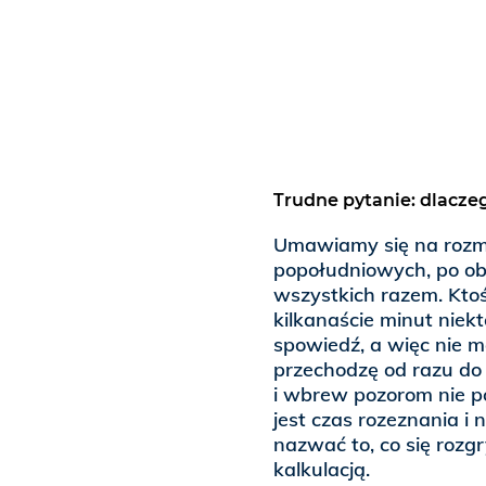
Trudne pytanie: dlacze
Umawiamy się na roz
popołudniowych, po obi
wszystkich razem. Ktoś
kilkanaście minut niek
spowiedź, a więc nie m
przechodzę od razu do
i wbrew pozorom nie po
jest czas rozeznania i
nazwać to, co się rozg
kalkulacją.