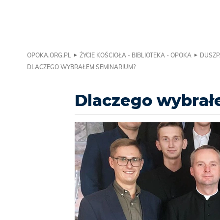
OPOKA.ORG.PL
ŻYCIE KOŚCIOŁA - BIBLIOTEKA - OPOKA
DUSZP
DLACZEGO WYBRAŁEM SEMINARIUM?
Dlaczego wybrał