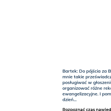
Bartek: Do pójścia za 
mnie takie przeświadc
posługiwać w głoszen
organizować różne reko
ewangelizacyjne. I pom
dzień...
Rozpoznać czas nawied