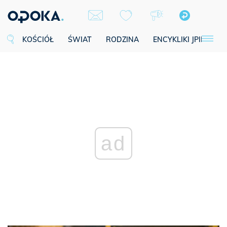
KOŚCIÓŁ
ŚWIAT
RODZINA
ENCYKLIKI JPII
SE
ad