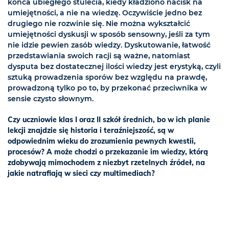
końca ubiegłego stulecia, kiedy kładziono nacisk na
umiejętności, a nie na wiedzę. Oczywiście jedno bez
drugiego nie rozwinie się. Nie można wykształcić
umiejętności dyskusji w sposób sensowny, jeśli za tym
nie idzie pewien zasób wiedzy. Dyskutowanie, łatwość
przedstawiania swoich racji są ważne, natomiast
dysputa bez dostatecznej ilości wiedzy jest erystyką, czyli
sztuką prowadzenia sporów bez względu na prawdę,
prowadzoną tylko po to, by przekonać przeciwnika w
sensie czysto słownym.
Czy uczniowie klas I oraz II szkół średnich, bo w ich planie
lekcji znajdzie się historia i teraźniejszość, są w
odpowiednim wieku do zrozumienia pewnych kwestii,
procesów? A może chodzi o przekazanie im wiedzy, którą
zdobywają mimochodem z niezbyt rzetelnych źródeł, na
jakie natrafiają w sieci czy multimediach?