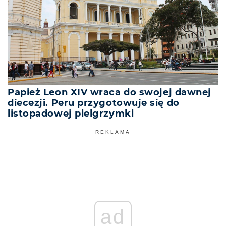
Papież Leon XIV wraca do swojej dawnej
diecezji. Peru przygotowuje się do
listopadowej pielgrzymki
REKLAMA
ad