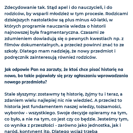
Zdecydowanie tak. Stąd apel i do nauczycieli, i do
rodziców, by wsparli młodzież w tym procesie. Rodzicami
dzisiejszych nastolatków są plus minus 40-latki, w
których programie nauczania wiedza o historii
najnowszej była fragmentaryczna. Czasami ze
zdumieniem dowiadują się o pewnych kwestiach np. z
filmów dokumentalnych, a przecież powinni znać to ze
szkoły. Dlatego mam nadzieję, że nowy przedmiot i
podręcznik zainteresują również rodziców.
Jak odpowie Pan na zarzuty, że ktoś chce pisać historię na
nowo, bo takie pojawiały się przy ogłaszaniu wprowadzania
nowego przedmiotu?
Stale słyszymy: zostawmy tę historię, żyjmy tu i teraz, a
zdaniem wielu najlepiej nic nie wiedzieć. A przecież to
historia jest fundamentem naszej wiedzy, tożsamości,
wyborów - wszystkiego. Swoje decyzje opieramy na tym,
co było, a nie na tym, co jest czy co będzie. Jesteśmy tym,
co wynika z przeszłości - zarówno jako jednostka, jak i
naród, kontynent itp. Dlatego wciąż trzeba