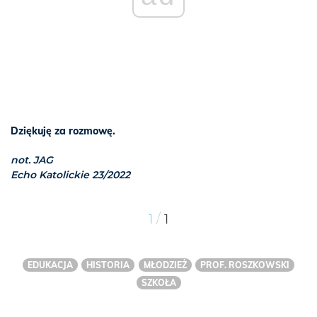
Dziękuję za rozmowę.
not. JAG
Echo Katolickie 23/2022
/
1
1
EDUKACJA
HISTORIA
MŁODZIEŻ
PROF. ROSZKOWSKI
SZKOŁA