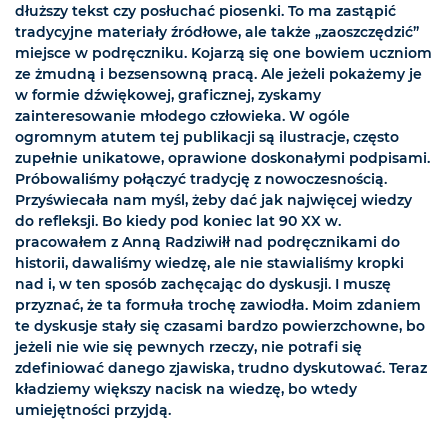
dłuższy tekst czy posłuchać piosenki. To ma zastąpić
tradycyjne materiały źródłowe, ale także „zaoszczędzić”
miejsce w podręczniku. Kojarzą się one bowiem uczniom
ze żmudną i bezsensowną pracą. Ale jeżeli pokażemy je
w formie dźwiękowej, graficznej, zyskamy
zainteresowanie młodego człowieka. W ogóle
ogromnym atutem tej publikacji są ilustracje, często
zupełnie unikatowe, oprawione doskonałymi podpisami.
Próbowaliśmy połączyć tradycję z nowoczesnością.
Przyświecała nam myśl, żeby dać jak najwięcej wiedzy
do refleksji. Bo kiedy pod koniec lat 90 XX w.
pracowałem z Anną Radziwiłł nad podręcznikami do
historii, dawaliśmy wiedzę, ale nie stawialiśmy kropki
nad i, w ten sposób zachęcając do dyskusji. I muszę
przyznać, że ta formuła trochę zawiodła. Moim zdaniem
te dyskusje stały się czasami bardzo powierzchowne, bo
jeżeli nie wie się pewnych rzeczy, nie potrafi się
zdefiniować danego zjawiska, trudno dyskutować. Teraz
kładziemy większy nacisk na wiedzę, bo wtedy
umiejętności przyjdą.