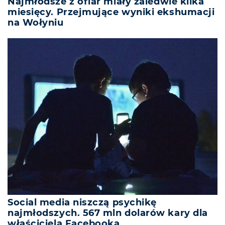
Najmłodsze z ofiar miały zaledwie kilka
miesięcy. Przejmujące wyniki ekshumacji
na Wołyniu
Social media niszczą psychikę
najmłodszych. 567 mln dolarów kary dla
właściciela Facebooka