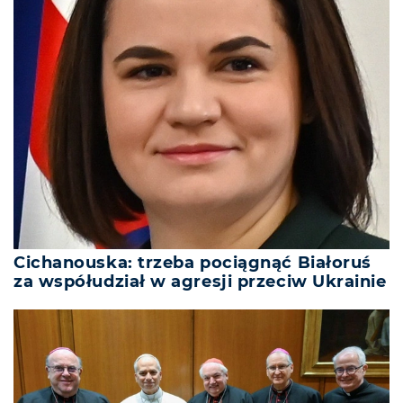
Cichanouska: trzeba pociągnąć Białoruś
za współudział w agresji przeciw Ukrainie