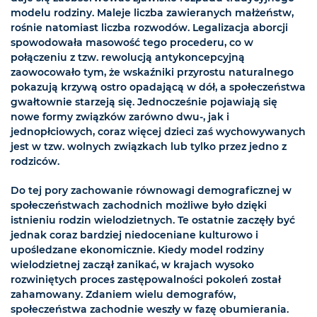
modelu rodziny. Maleje liczba zawieranych małżeństw,
rośnie natomiast liczba rozwodów. Legalizacja aborcji
spowodowała masowość tego procederu, co w
połączeniu z tzw. rewolucją antykoncepcyjną
zaowocowało tym, że wskaźniki przyrostu naturalnego
pokazują krzywą ostro opadającą w dół, a społeczeństwa
gwałtownie starzeją się. Jednocześnie pojawiają się
nowe formy związków zarówno dwu-, jak i
jednopłciowych, coraz więcej dzieci zaś wychowywanych
jest w tzw. wolnych związkach lub tylko przez jedno z
rodziców.
Do tej pory zachowanie równowagi demograficznej w
społeczeństwach zachodnich możliwe było dzięki
istnieniu rodzin wielodzietnych. Te ostatnie zaczęły być
jednak coraz bardziej niedoceniane kulturowo i
upośledzane ekonomicznie. Kiedy model rodziny
wielodzietnej zaczął zanikać, w krajach wysoko
rozwiniętych proces zastępowalności pokoleń został
zahamowany. Zdaniem wielu demografów,
społeczeństwa zachodnie weszły w fazę obumierania.