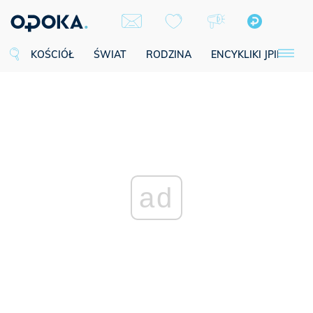
KOŚCIÓŁ
ŚWIAT
RODZINA
ENCYKLIKI JPII
SE
ad