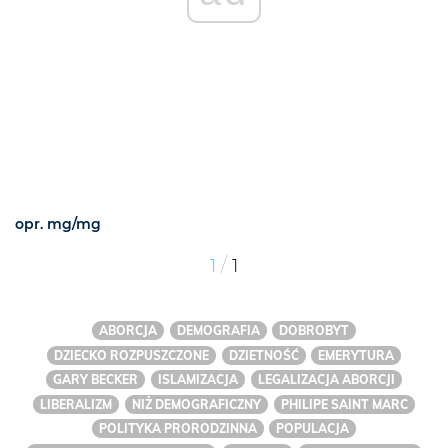
opr. mg/mg
/
1
1
ABORCJA
DEMOGRAFIA
DOBROBYT
DZIECKO ROZPUSZCZONE
DZIETNOŚĆ
EMERYTURA
GARY BECKER
ISLAMIZACJA
LEGALIZACJA ABORCJI
LIBERALIZM
NIŻ DEMOGRAFICZNY
PHILIPE SAINT MARC
POLITYKA PRORODZINNA
POPULACJA