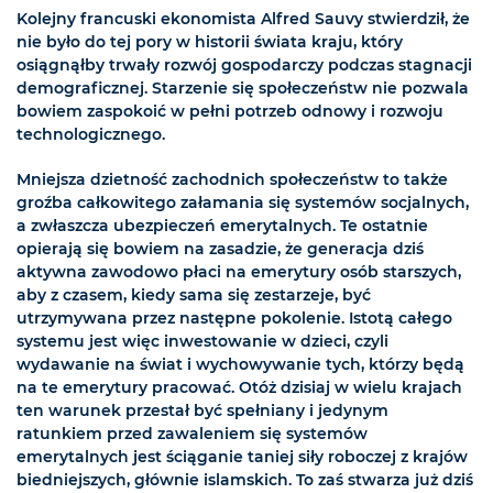
Kolejny francuski ekonomista Alfred Sauvy stwierdził, że
nie było do tej pory w historii świata kraju, który
osiągnąłby trwały rozwój gospodarczy podczas stagnacji
demograficznej. Starzenie się społeczeństw nie pozwala
bowiem zaspokoić w pełni potrzeb odnowy i rozwoju
technologicznego.
Mniejsza dzietność zachodnich społeczeństw to także
groźba całkowitego załamania się systemów socjalnych,
a zwłaszcza ubezpieczeń emerytalnych. Te ostatnie
opierają się bowiem na zasadzie, że generacja dziś
aktywna zawodowo płaci na emerytury osób starszych,
aby z czasem, kiedy sama się zestarzeje, być
utrzymywana przez następne pokolenie. Istotą całego
systemu jest więc inwestowanie w dzieci, czyli
wydawanie na świat i wychowywanie tych, którzy będą
na te emerytury pracować. Otóż dzisiaj w wielu krajach
ten warunek przestał być spełniany i jedynym
ratunkiem przed zawaleniem się systemów
emerytalnych jest ściąganie taniej siły roboczej z krajów
biedniejszych, głównie islamskich. To zaś stwarza już dziś