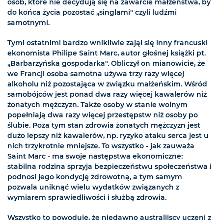
osób, które nie decydują się na zawarcie małżeństwa, by
do końca życia pozostać „singlami" czyli ludźmi
samotnymi.
Tymi ostatnimi bardzo wnikliwie zajął się inny francuski
ekonomista Philipe Saint Marc, autor głośnej książki pt.
„Barbarzyńska gospodarka". Obliczył on mianowicie, że
we Francji osoba samotna używa trzy razy więcej
alkoholu niż pozostająca w związku małżeńskim. Wśród
samobójców jest ponad dwa razy więcej kawalerów niż
żonatych mężczyzn. Także osoby w stanie wolnym
popełniają dwa razy więcej przestępstw niż osoby po
ślubie. Poza tym stan zdrowia żonatych mężczyzn jest
dużo lepszy niż kawalerów, np. ryzyko ataku serca jest u
nich trzykrotnie mniejsze. To wszystko - jak zauważa
Saint Marc - ma swoje następstwa ekonomiczne:
stabilna rodzina sprzyja bezpieczeństwu społeczeństwa i
podnosi jego kondycję zdrowotną, a tym samym
pozwala uniknąć wielu wydatków związanych z
wymiarem sprawiedliwości i służbą zdrowia.
Wszystko to powoduje, że niedawno australijscy uczeni z