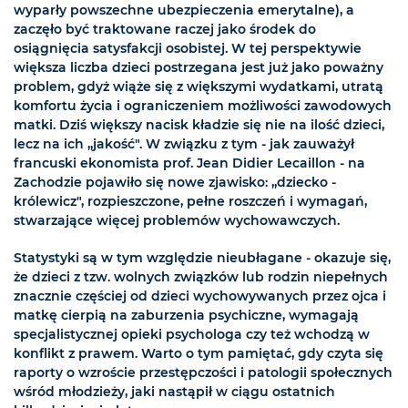
wyparły powszechne ubezpieczenia emerytalne), a
zaczęło być traktowane raczej jako środek do
osiągnięcia satysfakcji osobistej. W tej perspektywie
większa liczba dzieci postrzegana jest już jako poważny
problem, gdyż wiąże się z większymi wydatkami, utratą
komfortu życia i ograniczeniem możliwości zawodowych
matki. Dziś większy nacisk kładzie się nie na ilość dzieci,
lecz na ich „jakość". W związku z tym - jak zauważył
francuski ekonomista prof. Jean Didier Lecaillon - na
Zachodzie pojawiło się nowe zjawisko: „dziecko -
królewicz", rozpieszczone, pełne roszczeń i wymagań,
stwarzające więcej problemów wychowawczych.
Statystyki są w tym względzie nieubłagane - okazuje się,
że dzieci z tzw. wolnych związków lub rodzin niepełnych
znacznie częściej od dzieci wychowywanych przez ojca i
matkę cierpią na zaburzenia psychiczne, wymagają
specjalistycznej opieki psychologa czy też wchodzą w
konflikt z prawem. Warto o tym pamiętać, gdy czyta się
raporty o wzroście przestępczości i patologii społecznych
wśród młodzieży, jaki nastąpił w ciągu ostatnich