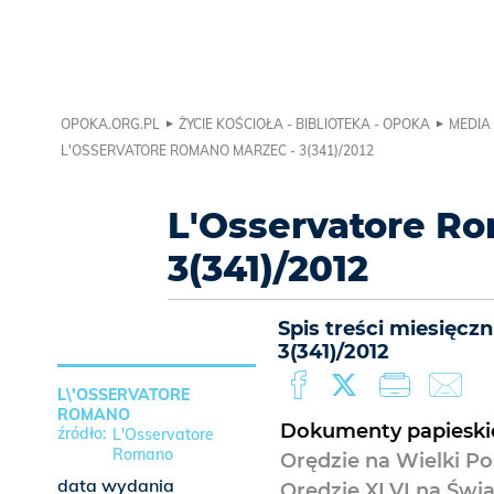
OPOKA.ORG.PL
ŻYCIE KOŚCIOŁA - BIBLIOTEKA - OPOKA
MEDIA 
L'OSSERVATORE ROMANO MARZEC - 3(341)/2012
L'Osservatore R
3(341)/2012
Spis treści miesięc
3(341)/2012
L\'OSSERVATORE
ROMANO
Dokumenty papieski
L'Osservatore
Romano
Orędzie na Wielki Pos
data wydania
Orędzie XLVI na Św