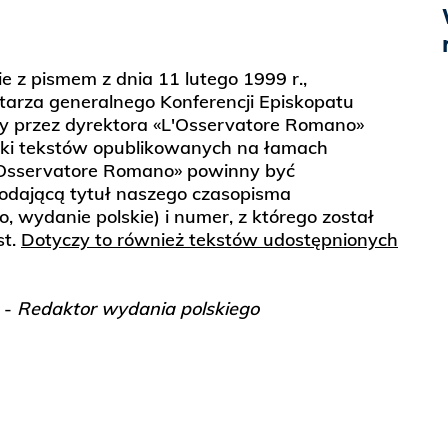
e z pismem z dnia 11 lutego 1999 r.,
arza generalnego Konferencji Episkopatu
ery przez dyrektora «L'Osservatore Romano»
uki tekstów opublikowanych na łamach
'Osservatore Romano» powinny być
odającą tytuł naszego czasopisma
 wydanie polskie) i numer, z którego został
st.
Dotyczy to również tekstów udostępnionych
 -
Redaktor wydania polskiego