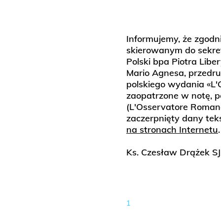
Informujemy, że zgodni
skierowanym do sekret
Polski bpa Piotra Lib
Mario Agnesa, przedr
polskiego wydania «L
zaopatrzone w notę, p
(L'Osservatore Romano,
zaczerpnięty dany tek
na stronach Internetu
.
Ks. Czesław Drążek SJ
1