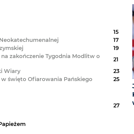
15
 Neokatechumenalnej
17
zymskiej
19
na zakończenie Tygodnia Modlitw o
21
i Wiary
23
 w święto Ofiarowania Pańskiego
25
27
 Papieżem