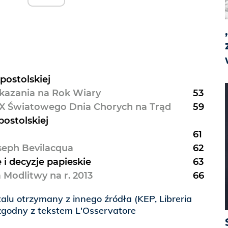
postolskiej
kazania na Rok Wiary
53
LIX Światowego Dnia Chorych na Trąd
59
postolskiej
61
seph Bevilacqua
62
 i decyzje papieskie
63
 Modlitwy na r. 2013
66
alu otrzymany z innego źródła (KEP, Libreria
e zgodny z tekstem L'Osservatore