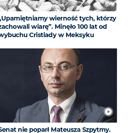
„Upamiętniamy wierność tych, którzy
zachowali wiarę”. Minęło 100 lat od
wybuchu Cristiady w Meksyku
Senat nie poparł Mateusza Szpytmy.