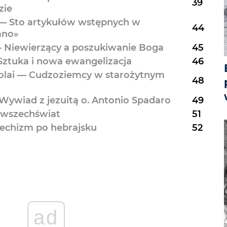
39
zie
 — Sto artykułów wstępnych w
44
ano»
 Niewierzący a poszukiwanie Boga
45
Sztuka i nowa ewangelizacja
46
colai — Cudzoziemcy w starożytnym
48
Wywiad z jezuitą o. Antonio Spadaro
49
i wszechświat
51
echizm po hebrajsku
52
ad