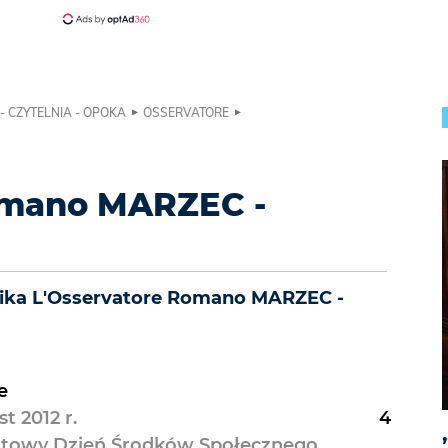
- CZYTELNIA - OPOKA
OSSERVATORE
omano MARZEC -
znika L'Osservatore Romano MARZEC -
e
t 2012 r.
4
iatowy Dzień Środków Społecznego