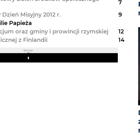
7
Dzień Misyjny 2012 r.
9
lie Papieża
jum oraz gminy i prowincji rzymskiej
12
cznej z Finlandii
14
REKLAMA
Play