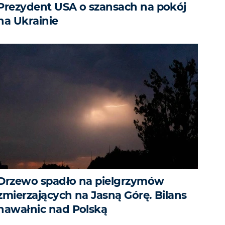
Prezydent USA o szansach na pokój
na Ukrainie
Drzewo spadło na pielgrzymów
zmierzających na Jasną Górę. Bilans
nawałnic nad Polską