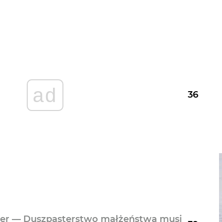
ad
36
ger — Duszpasterstwo małżeństwa musi