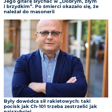
Jego gitarę słychać w „Dobrym, złym
i brzydkim”. Po śmierci okazało się, że
należał do masonerii
Były dowódca sił rakietowych: taki
pocisk jak Ch-101 trzeba zestrzelić jak
najszybciej