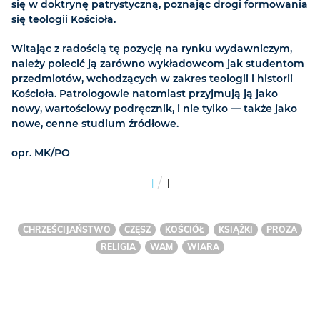
się w doktrynę patrystyczną, poznając drogi formowania
się teologii Kościoła.
Witając z radością tę pozycję na rynku wydawniczym,
należy polecić ją zarówno wykładowcom jak studentom
przedmiotów, wchodzących w zakres teologii i historii
Kościoła. Patrologowie natomiast przyjmują ją jako
nowy, wartościowy podręcznik, i nie tylko — także jako
nowe, cenne studium źródłowe.
opr. MK/PO
/
1
1
CHRZEŚCIJAŃSTWO
CZĘSZ
KOŚCIÓŁ
KSIĄŻKI
PROZA
RELIGIA
WAM
WIARA