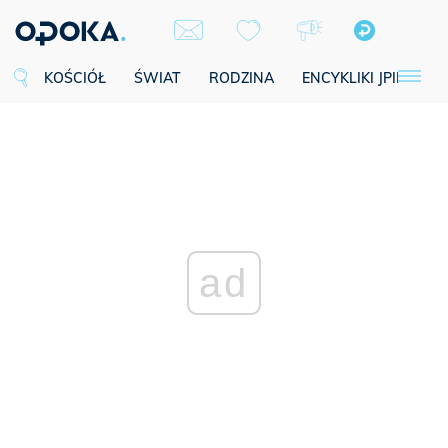
KOŚCIÓŁ
ŚWIAT
RODZINA
ENCYKLIKI JPII
SE
ad