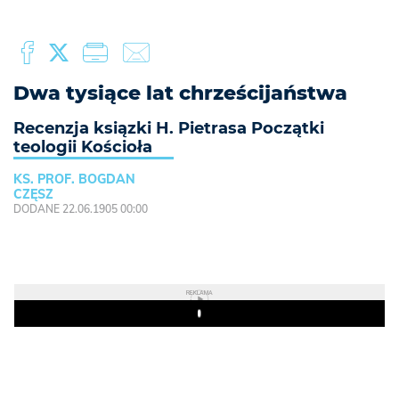
Dwa tysiące lat chrześcijaństwa
Recenzja ksiązki H. Pietrasa Początki
teologii Kościoła
KS. PROF. BOGDAN
CZĘSZ
DODANE 22.06.1905 00:00
REKLAMA
Play