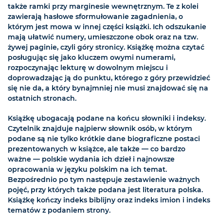
także ramki przy marginesie wewnętrznym. Te z kolei
zawierają hasłowe sformułowanie zagadnienia, o
którym jest mowa w innej części książki. Ich odszukanie
mają ułatwić numery, umieszczone obok oraz na tzw.
żywej paginie, czyli góry stronicy. Książkę można czytać
posługując się jako kluczem owymi numerami,
rozpoczynając lekturę w dowolnym miejscu i
doprowadzając ją do punktu, którego z góry przewidzieć
się nie da, a który bynajmniej nie musi znajdować się na
ostatnich stronach.
Książkę ubogacają podane na końcu słowniki i indeksy.
Czytelnik znajduje najpierw słownik osób, w którym
podane są nie tylko krótkie dane biograficzne postaci
prezentowanych w książce, ale także — co bardzo
ważne — polskie wydania ich dzieł i najnowsze
opracowania w języku polskim na ich temat.
Bezpośrednio po tym następuje zestawienie ważnych
pojęć, przy których także podana jest literatura polska.
Książkę kończy indeks biblijny oraz indeks imion i indeks
tematów z podaniem strony.