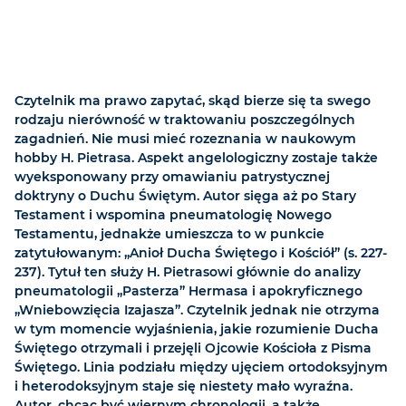
Czytelnik ma prawo zapytać, skąd bierze się ta swego
rodzaju nierówność w traktowaniu poszczególnych
zagadnień. Nie musi mieć rozeznania w naukowym
hobby H. Pietrasa. Aspekt angelologiczny zostaje także
wyeksponowany przy omawianiu patrystycznej
doktryny o Duchu Świętym. Autor sięga aż po Stary
Testament i wspomina pneumatologię Nowego
Testamentu, jednakże umieszcza to w punkcie
zatytułowanym: „Anioł Ducha Świętego i Kościół” (s. 227-
237). Tytuł ten służy H. Pietrasowi głównie do analizy
pneumatologii „Pasterza” Hermasa i apokryficznego
„Wniebowzięcia Izajasza”. Czytelnik jednak nie otrzyma
w tym momencie wyjaśnienia, jakie rozumienie Ducha
Świętego otrzymali i przejęli Ojcowie Kościoła z Pisma
Świętego. Linia podziału między ujęciem ortodoksyjnym
i heterodoksyjnym staje się niestety mało wyraźna.
Autor, chcąc być wiernym chronologii, a także