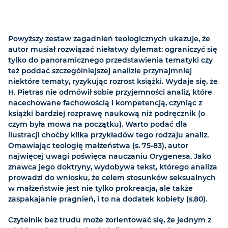
Powyższy zestaw zagadnień teologicznych ukazuje, że
autor musiał rozwiązać niełatwy dylemat: ograniczyć się
tylko do panoramicznego przedstawienia tematyki czy
też poddać szczególniejszej analizie przynajmniej
niektóre tematy, ryzykując rozrost książki. Wydaje się, że
H. Pietras nie odmówił sobie przyjemności analiz, które
nacechowane fachowością i kompetencją, czyniąc z
książki bardziej rozprawę naukową niż podręcznik (o
czym była mowa na początku). Warto podać dla
ilustracji choćby kilka przykładów tego rodzaju analiz.
Omawiając teologię małżeństwa (s. 75-83), autor
najwięcej uwagi poświęca nauczaniu Orygenesa. Jako
znawca jego doktryny, wydobywa tekst, którego analiza
prowadzi do wniosku, że celem stosunków seksualnych
w małżeństwie jest nie tylko prokreacja, ale także
zaspakajanie pragnień, i to na dodatek kobiety (s.80).
Czytelnik bez trudu może zorientować się, że jednym z