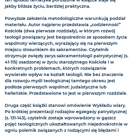
ten sposób tematyka poruszona w książce staje się
jakby bliższa życiu, bardziej praktyczna.
Powyższe założenia metodologiczne warunkują podział
materiału. Autor najpierw przedstawia „codzienność”
Kościoła (dwa pierwsze rozdziały), w którym rozwój
teologii powiązany jest bezpośrednio ze sposobem życia
wspólnoty wierzących, wyrażający się na pierwszym
miejscu stosunkiem do sakramentów. Czytelnik
otrzymuje zwięzły zarys sakramentologii patrystycznej (s.
41-115) osadzonej w życiu starożytnego Kościoła i w
konkretnych problemach, których rozwiązanie
wywierało wpływ na kształt teologii. Nie bez znaczenia
dla rozwoju myśli teologicznej tamtego okresu jest
podłoże pierwszych wspólnot: judaistyczne lub
helleńskie. Przedstawione to jest w pierwszym rozdziale.
Druga część książki stanowi omówienie Wykładu wiary.
Po krótkiej prezentacji rodzajów egzegezy patrystycznej
(s. 131-143), czytelnik zostaje wprowadzony w gąszcz
pojęć teologicznych ukształtowanych niejednokrotnie w
ogniu polemik związanych z rodzącymi się błędami i