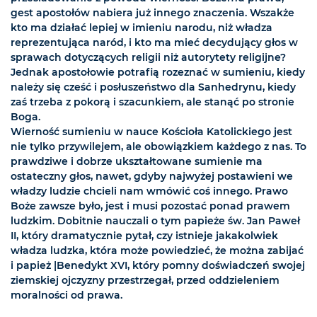
gest apostołów nabiera już innego znaczenia. Wszakże
kto ma działać lepiej w imieniu narodu, niż władza
reprezentująca naród, i kto ma mieć decydujący głos w
sprawach dotyczących religii niż autorytety religijne?
Jednak apostołowie potrafią rozeznać w sumieniu, kiedy
należy się cześć i posłuszeństwo dla Sanhedrynu, kiedy
zaś trzeba z pokorą i szacunkiem, ale stanąć po stronie
Boga.
Wierność sumieniu w nauce Kościoła Katolickiego jest
nie tylko przywilejem, ale obowiązkiem każdego z nas. To
prawdziwe i dobrze ukształtowane sumienie ma
ostateczny głos, nawet, gdyby najwyżej postawieni we
władzy ludzie chcieli nam wmówić coś innego. Prawo
Boże zawsze było, jest i musi pozostać ponad prawem
ludzkim. Dobitnie nauczali o tym papieże św. Jan Paweł
II, który dramatycznie pytał, czy istnieje jakakolwiek
władza ludzka, która może powiedzieć, że można zabijać
i papież |Benedykt XVI, który pomny doświadczeń swojej
ziemskiej ojczyzny przestrzegał, przed oddzieleniem
moralności od prawa.