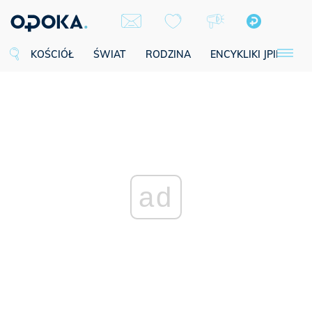
KOŚCIÓŁ
ŚWIAT
RODZINA
ENCYKLIKI JPII
SE
ad