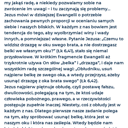
my jakąś radę, a niekiedy pozwalamy sobie na
zwrócenie im uwagi – i tu zaczynają się problemy…
Jezus mówi w dzisiejszej Ewangelii o potrzebie
zachowania pewnych proporcji w ocenianiu samych
siebie i naszych bliskich. W każdym z nas bowiem jest
tendencja do tego, aby wyolbrzymiać winy i wady
innych, a pomniejszać własne. Pytanie Jezusa: „Czemu to
widzisz drzazgę w oku swego brata, a nie dostrzegasz
belki we własnym oku?” (Łk 6,41), stało się niemal
przysłowiowe. W krótkim fragmencie Ewangelii aż
trzykrotnie używa On słów „belka” i „drzazga”, i daje nam
wszystkim radę szczególnej wagi: „Obłudniku, usuń
najpierw belkę ze swego oka, a wtedy przejrzysz, ażeby
usunąć drzazgę z oka brata swego” (Łk 6,42).
Jezus najpierw piętnuje obłudę, czyli postawę fałszu,
dwulicowości, polegającą na tym, że ktoś udaje
człowieka pobożnego, prawego, a w rzeczywistości
postępuje zupełnie inaczej. Niestety, coś z obłudy jest w
każdym z nas. Dlatego pierwsze nasze zadanie polega
na tym, aby spróbować usunąć belkę, która jest w
naszym oku i która nas zaślepia. Wtedy będzie nam