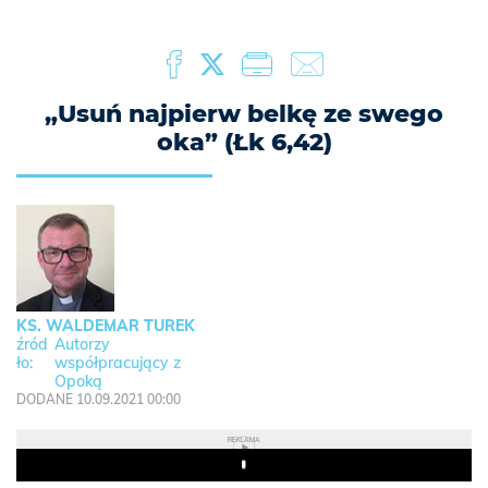
„Usuń najpierw belkę ze swego
oka” (Łk 6,42)
KS. WALDEMAR TUREK
Autorzy
współpracujący z
Opoką
DODANE 10.09.2021 00:00
REKLAMA
Play