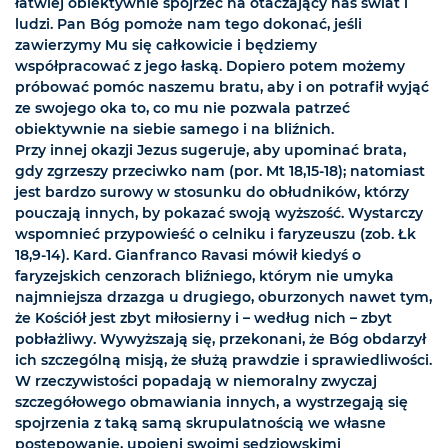
łatwiej obiektywnie spojrzeć na otaczający nas świat i
ludzi. Pan Bóg pomoże nam tego dokonać, jeśli
zawierzymy Mu się całkowicie i będziemy
współpracować z jego łaską. Dopiero potem możemy
próbować pomóc naszemu bratu, aby i on potrafił wyjąć
ze swojego oka to, co mu nie pozwala patrzeć
obiektywnie na siebie samego i na bliźnich.
Przy innej okazji Jezus sugeruje, aby upominać brata,
gdy zgrzeszy przeciwko nam (por. Mt 18,15-18); natomiast
jest bardzo surowy w stosunku do obłudników, którzy
pouczają innych, by pokazać swoją wyższość. Wystarczy
wspomnieć przypowieść o celniku i faryzeuszu (zob. Łk
18,9-14). Kard. Gianfranco Ravasi mówił kiedyś o
faryzejskich cenzorach bliźniego, którym nie umyka
najmniejsza drzazga u drugiego, oburzonych nawet tym,
że Kościół jest zbyt miłosierny i – według nich – zbyt
pobłażliwy. Wywyższają się, przekonani, że Bóg obdarzył
ich szczególną misją, że służą prawdzie i sprawiedliwości.
W rzeczywistości popadają w niemoralny zwyczaj
szczegółowego obmawiania innych, a wystrzegają się
spojrzenia z taką samą skrupulatnością we własne
postępowanie, upojeni swoimi sędziowskimi