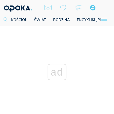
KOŚCIÓŁ
ŚWIAT
RODZINA
ENCYKLIKI JPII
SE
ad