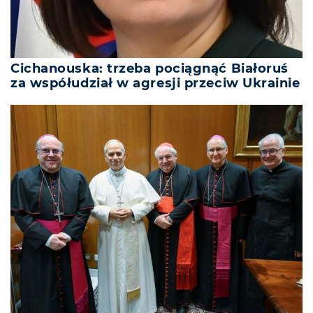
Cichanouska: trzeba pociągnąć Białoruś
za współudział w agresji przeciw Ukrainie