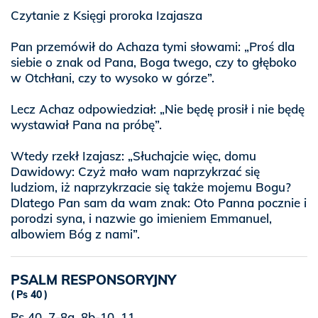
Czytanie z Księgi proroka Izajasza
Pan przemówił do Achaza tymi słowami: „Proś dla
siebie o znak od Pana, Boga twego, czy to głęboko
w Otchłani, czy to wysoko w górze”.
Lecz Achaz odpowiedział: „Nie będę prosił i nie będę
wystawiał Pana na próbę”.
Wtedy rzekł Izajasz: „Słuchajcie więc, domu
Dawidowy: Czyż mało wam naprzykrzać się
ludziom, iż naprzykrzacie się także mojemu Bogu?
Dlatego Pan sam da wam znak: Oto Panna pocznie i
porodzi syna, i nazwie go imieniem Emmanuel,
albowiem Bóg z nami”.
PSALM RESPONSORYJNY
Ps 40
Ps 40, 7-8a. 8b-10. 11