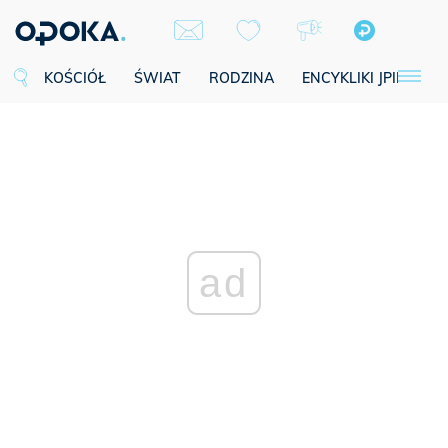
KOŚCIÓŁ
ŚWIAT
RODZINA
ENCYKLIKI JPII
SE
ad