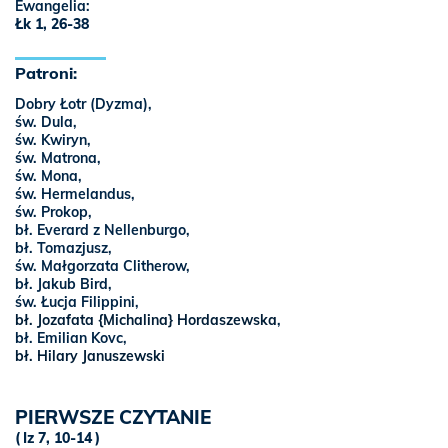
Ewangelia:
Łk 1, 26-38
Patroni:
Dobry Łotr (Dyzma),
św. Dula,
św. Kwiryn,
św. Matrona,
św. Mona,
św. Hermelandus,
św. Prokop,
bł. Everard z Nellenburgo,
bł. Tomazjusz,
św. Małgorzata Clitherow,
bł. Jakub Bird,
św. Łucja Filippini,
bł. Jozafata {Michalina} Hordaszewska
,
bł. Emilian Kovc,
bł. Hilary Januszewski
PIERWSZE CZYTANIE
Iz 7, 10-14