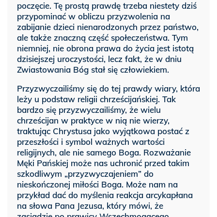
poczęcie. Tę prostą prawdę trzeba niestety dziś
przypominać w obliczu przyzwolenia na
zabijanie dzieci nienarodzonych przez państwo,
ale także znaczną część społeczeństwa. Tym
niemniej, nie obrona prawa do życia jest istotą
dzisiejszej uroczystości, lecz fakt, że w dniu
Zwiastowania Bóg stał się człowiekiem.
Przyzwyczailiśmy się do tej prawdy wiary, która
leży u podstaw religii chrześcijańskiej. Tak
bardzo się przyzwyczailiśmy, że wielu
chrześcijan w praktyce w nią nie wierzy,
traktując Chrystusa jako wyjątkowa postać z
przeszłości i symbol ważnych wartości
religijnych, ale nie samego Boga. Rozważanie
Męki Pańskiej może nas uchronić przed takim
szkodliwym „przyzwyczajeniem” do
nieskończonej miłości Boga. Może nam na
przykład dać do myślenia reakcja arcykapłana
na słowa Pana Jezusa, który mówi, że
zasiądzie po prawicy Wszechmogącego.