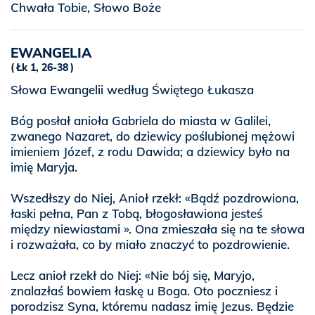
Chwała Tobie, Słowo Boże
EWANGELIA
Łk 1, 26-38
Słowa Ewangelii według Świętego Łukasza
Bóg posłał anioła Gabriela do miasta w Galilei,
zwanego Nazaret, do dziewicy poślubionej mężowi
imieniem Józef, z rodu Dawida; a dziewicy było na
imię Maryja.
Wszedłszy do Niej, Anioł rzekł: «Bądź pozdrowiona,
łaski pełna, Pan z Tobą, błogosławiona jesteś
między niewiastami ». Ona zmieszała się na te słowa
i rozważała, co by miało znaczyć to pozdrowienie.
Lecz anioł rzekł do Niej: «Nie bój się, Maryjo,
znalazłaś bowiem łaskę u Boga. Oto poczniesz i
porodzisz Syna, któremu nadasz imię Jezus. Będzie