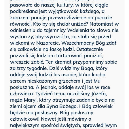
pasowało do naszej kultury, w której ciągle
podkreślana jest wyjątkowość każdego, a
zarazem panuje przewrażliwienie na punkcie
równości. Kto by się chciał uniżać? Natomiast w
odniesieniu do tajemnicy Wcielenia to słowo nie
wystarczy, aby wyrazić to, co stało się przed
wiekami w Nazarecie. Wszechmocny Bóg zdał
się całkowicie na łaskę ludzi. Ostatecznie
pozwoli się ludziom torturować, poniżać,
wreszcie zabić. Ten dramat przypomnimy sobie
za trzy tygodnie. Dziś widzimy Boga, który
oddaje swój ludzki los osobie, która kocha
sercem nieskażonym grzechem i jest Mu
posłuszna. A jednak, oddaje swój los w ręce
człowieka. Tydzień temu uczciliśmy Józefa,
męża Maryi, który otrzymuje zadanie bycia na
ziemi ojcem dla Syna Bożego. I Bóg człowiek
będzie mu posłuszny. Bóg posłuszny
człowiekowi! Nawet jeśli mówimy o
największym spośród świętych, sprawiedliwym