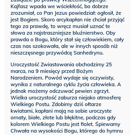
Kajfasz wpada we wściekłość, bo dobrze
zrozumiał, co Pan Jezus powiedział: ogłosił, że
jest Bogiem. Skoro arcykapłan nie chciał przyjąć
tego za prawdę, to wręcz musiał uznać te
słowa za najstraszniejsze bluźnierstwo. Oby
prawda o Bogu, który stał się człowiekiem, cały
czas nas szokowała, ale w innych sposób niż
nieszczęsnego przywódcę Sanhedrynu.
Uroczystość Zwiastowania obchodzimy 25
marca, na 9 miesięcy przed Bożym
Narodzeniem. Powód wydaje się oczywisty,
wynika z naturalnego cyklu życia człowieka. A
jednak możemy odczuwać pewien zgrzyt.
Wielka uroczystość zaburza niejako atmosferę
Wielkiego Postu. Zdobimy dziś ołtarze
kwiatami, kapłani mają na sobie uroczyste
ornaty, białe, złote lub błękitne, podczas gdy
kolorem Wielkiego Postu jest fiolet. Śpiewamy
Chwała na wysokości Bogu, którego do hymnu