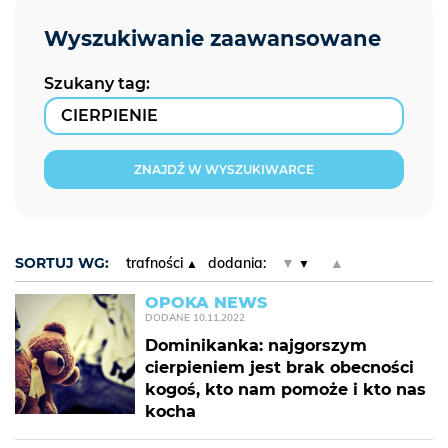
Szukany tag:
ZNAJDŹ W WYSZUKIWARCE
SORTUJ WG:
trafności
dodania:
▼
▲
OPOKA NEWS
DODANE
10.11.2022
Dominikanka: najgorszym
cierpieniem jest brak obecności
kogoś, kto nam pomoże i kto nas
kocha