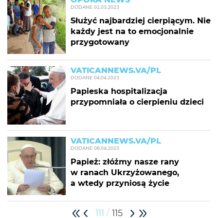
DODANE
01.03.2023
Służyć najbardziej cierpiącym. Nie
każdy jest na to emocjonalnie
przygotowany
VATICANNEWS.VA/PL
DODANE
04.04.2023
Papieska hospitalizacja
przypomniała o cierpieniu dzieci
VATICANNEWS.VA/PL
DODANE
06.04.2023
Papież: złóżmy nasze rany
w ranach Ukrzyżowanego,
a wtedy przyniosą życie
/
111
115