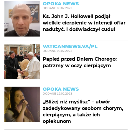
OPOKA NEWS
DODANE
08.02.2023
Ks. John J. Hollowell podjął
wielkie cierpienie w intencji ofiar
nadużyć. I doświadczył cudu!
VATICANNEWS.VA/PL
DODANE
09.02.2023
Papież przed Dniem Chorego:
patrzmy w oczy cierpiącym
OPOKA NEWS
DODANE
15.02.2023
„Bliżej niż myślisz” – utwór
zadedykowany osobom chorym,
cierpiącym, a także ich
opiekunom