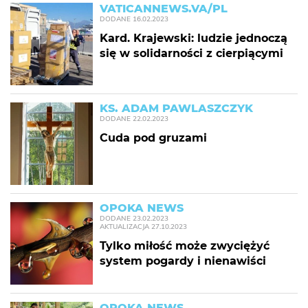
VATICANNEWS.VA/PL
DODANE
16.02.2023
Kard. Krajewski: ludzie jednoczą
się w solidarności z cierpiącymi
KS. ADAM PAWLASZCZYK
DODANE
22.02.2023
Cuda pod gruzami
OPOKA NEWS
DODANE
23.02.2023
AKTUALIZACJA
27.10.2023
Tylko miłość może zwyciężyć
system pogardy i nienawiści
OPOKA NEWS