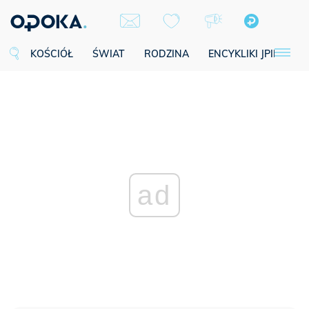
KOŚCIÓŁ
ŚWIAT
RODZINA
ENCYKLIKI JPII
SE
ad